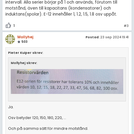
intervall. Alla serier börjar på 1 och används, förutom till
motstånd, även till kapacitans (kondensatorer) och
induktans(spolar). E-12 innehåller 1, 1.2, 1.5, 1.8 osv uppåt.
1
#3
Mollyhej
Postad:
23 sep 2024 19:41
503
Pieter Kuiper skrev:
Mollyhej skrev:
Ja.
Osv betyder 120, 150, 180, 220, ...
Och på samma sätt för mindre motstånd.