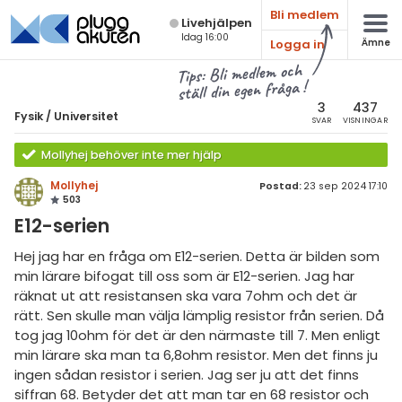
Bli medlem
Live­hjälpen
Idag 16:00
Logga in
Ämne
atematik
Alla ämnen
Tips: Bli medlem och
ställ din egen fråga !
sik
Fysik
3
437
Fysik
/
Universitet
SVAR
VISNINGAR
Alla trådar
emi
Mollyhej behöver inte mer hjälp
Grundskola
ologi
Mollyhej
Postad:
23 sep 2024 17:10
503
Fysik 1
knik & Bygg
E12-serien
Fysik 2
rogrammering
Hej jag har en fråga om E12-serien. Detta är bilden som
Universitet
min lärare bifogat till oss som är E12-serien. Jag har
venska
räknat ut att resistansen ska vara 7ohm och det är
MaFy (fysikdelen)
rätt. Sen skulle man välja lämplig resistor från serien. Då
ngelska
Allmänna diskussioner
tog jag 10ohm för det är den närmaste till 7. Men enligt
min lärare ska man ta 6,8ohm resistor. Men det finns ju
er språk
Livehjälpen
ingen sådan resistor i serien. Jag ser ju att det finns
siffran 68. Betyder det att man tar en 68 resistor och