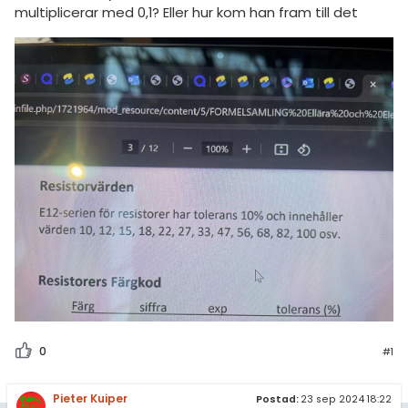
amhällsorientering
Topplistor
multiplicerar med 0,1? Eller hur kom han fram till det
konomi
Regler
ler ämnen
För lärare
riga diskussioner
9 inloggade
Om Pluggakuten
Allmänna villkor
Cookie-inställningar
0
#1
Pieter Kuiper
Postad:
23 sep 2024 18:22