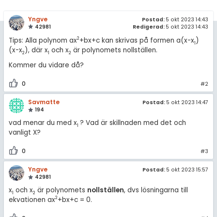
Yngve
Postad:
5 okt 2023 14:43
42981
Redigerad:
5 okt 2023 14:43
2
Tips: Alla polynom ax
+bx+c kan skrivas på formen a(x-x
)
1
(x-x
), där x
och x
är polynomets nollställen.
2
1
2
Kommer du vidare då?
0
#2
Savmatte
Postad:
5 okt 2023 14:47
194
vad menar du med x
? Vad är skillnaden med det och
1
vanligt X?
0
#3
Yngve
Postad:
5 okt 2023 15:57
42981
x
och x
är polynomets
nollställen
, dvs lösningarna till
1
2
2
ekvationen ax
+bx+c = 0.