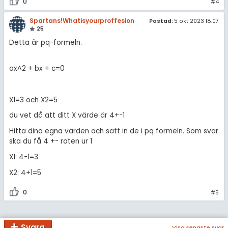
0
#4
Spartans!Whatisyourproffesion
Postad:
5 okt 2023 18:07
25
Detta är pq-formeln.
ax^2 + bx + c=0
X1=3 och X2=5
du vet då att ditt X värde är 4+-1
Hitta dina egna värden och sätt in de i pq formeln. Som svar
ska du få 4 +- roten ur 1
X1: 4-1=3
X2: 4+1=5
0
#5
Svara
Visa senaste svar