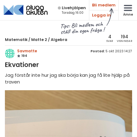
Bli medlem
Live­hjälpen
Torsdag 16:00
Logga in
Ämne
atematik
Alla ämnen
Tips: Bli medlem och
ställ din egen fråga !
Matematik
sik
atematik
4
194
Matematik
/
Matte 2
/
Algebra
SVAR
VISNINGAR
Alla trådar
emi
Matte 2
Savmatte
Postad:
5 okt 2023 14:27
194
Alla trådar
skurs 7
ologi
Ekvationer
skurs 8
Algebra
knik & Bygg
Jag förstår inte hur jag ska börja kan jag få lite hjälp på
skurs 9
traven
Andragradsekvationer
rogrammering
tte 1
Funktioner och grafer
venska
tte 2
Linjära ekvationssystem
ngelska
tte 3
Logik och geometri
er språk
tte 4
Logaritmer
tte 5