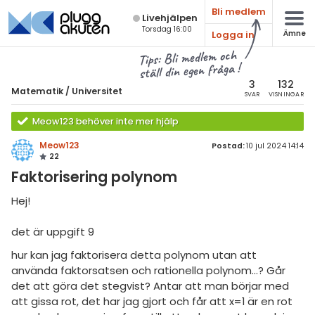
Bli medlem
Live­hjälpen
Torsdag 16:00
Logga in
Ämne
atematik
Alla ämnen
Tips: Bli medlem och
ställ din egen fråga !
Matematik
sik
atematik
3
132
Matematik
/
Universitet
SVAR
VISNINGAR
Alla trådar
emi
Universitet
Meow123 behöver inte mer hjälp
Alla trådar
skurs 7
ologi
Meow123
Postad:
10 jul 2024 14:14
22
skurs 8
Envariabelanalys
knik & Bygg
Faktorisering polynom
skurs 9
Flervariabelanalys
rogrammering
Hej!
tte 1
Linjär Algebra
venska
det är uppgift 9
tte 2
Sannolikhet och Statistik
hur kan jag faktorisera detta polynom utan att
ngelska
tte 3
Diskret matematik
använda faktorsatsen och rationella polynom…? Går
er språk
det att göra det stegvist? Antar att man börjar med
tte 4
Övrigt
att gissa rot, det har jag gjort och får att x=1 är en rot
tte 5