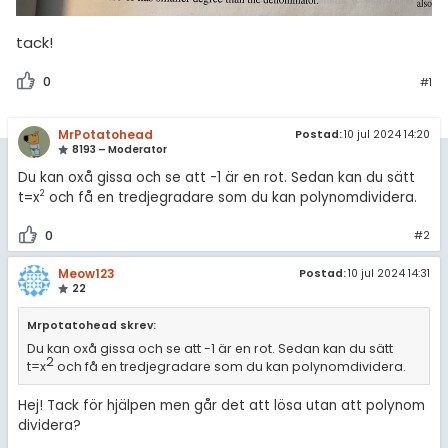
tack!
0
#1
MrPotatohead
Postad:
10 jul 2024 14:20
8193 – Moderator
Du kan oxå gissa och se att -1 är en rot. Sedan kan du sätt
2
t=x
och få en tredjegradare som du kan polynomdividera.
0
#2
Meow123
Postad:
10 jul 2024 14:31
22
Mrpotatohead skrev:
Du kan oxå gissa och se att -1 är en rot. Sedan kan du sätt
2
t=x
och få en tredjegradare som du kan polynomdividera.
Hej! Tack för hjälpen men går det att lösa utan att polynom
dividera?