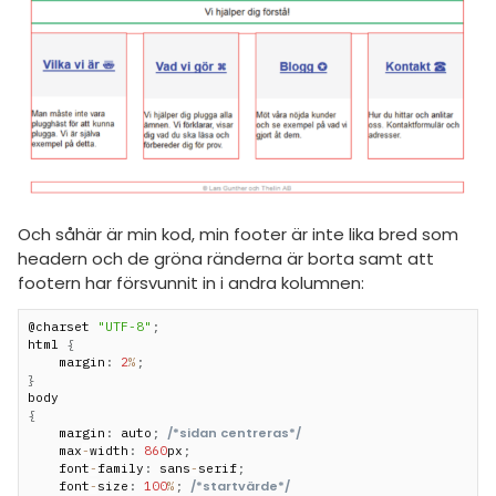
amhällsorientering
PHP
konomi
Matlab
ler ämnen
Övriga
programmeringsspråk
riga diskussioner
Allmänna diskussioner
Livehjälpen
Och såhär är min kod, min footer är inte lika bred som
headern och de gröna ränderna är borta samt att
Topplistor
footern har försvunnit in i andra kolumnen:
Regler
@charset 
"UTF-8"
;
html 
{
    margin
:
2
%
;
För lärare
}
{
6 inloggade
/*sidan centreras*/
    margin
:
 auto
;
    max
-
width
:
860
px
;
    font
-
family
:
 sans
-
serif
;
Om Pluggakuten
/*startvärde*/
    font
-
size
:
100
%
;