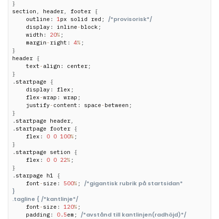
}
section
,
 header
,
 footer 
{
Allmänna villkor
/*provisorisk*/
    outline
:
1
px solid red
;
    display
:
 inline
-
block
;
    width
:
20
%
;
Cookie-inställningar
    margin
-
right
:
4
%
;
}
header 
{
    text
-
align
:
 center
;
}
.
startpage 
{
    display
:
 flex
;
    flex
-
wrap
:
 wrap
;
    justify
-
content
:
 space
-
between
;
}
.
startpage header
,
.
startpage footer 
{
    flex
:
0
0
100
%
;
}
.
startpage setion 
{
    flex
:
0
0
22
%
;
}
.
starpage h1 
{
/*gigantisk rubrik på startsidan*

    font
-
size
:
500
%
;
}

.tagline { /*kantlinje*/
    font
-
size
:
120
%
;
/*avstånd till kantlinjen(radhöjd)*/
    padding
:
0.5
em
;