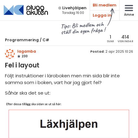
Bli medlem
Live­hjälpen
Torsdag 16:00
Logga in
Ämne
atematik
Alla ämnen
Tips: Bli medlem och
ställ din egen fråga !
sik
Programmering
1
414
Programmering
/
C#
SVAR
VISNINGAR
Alla trådar
emi
lagamba
Postad:
2 apr 2025 10:26
230
Javascript
ologi
Fel i layout
Java
knik & Bygg
Följt instruktioner i läroboken men min sida blir inte
C
samma som i boken, vart har jag gjort fel?
rogrammering
C++
Såhär ska det se ut:
venska
C#
ngelska
Swift
er språk
Python
HTML/CSS