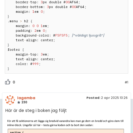
    border
-
top
:
3
px double #
00
AF64
;
    border
-
bottom
:
3
px double #
00
AF64
;
    margin
:
1
em 
0
;
}
.
menu 
>
 h2 
{
    margin
:
0
0
1
em
;
    padding
:
2
em 
0
;
/*väldigt ljusgrå*/
    background
-
color
:
 #
F5F5F5
;
    text
-
align
:
 center
;
}
footer 
{
    margin
-
top
:
3
em
;
    text
-
align
:
 center
;
    color
:
 #
999
;
}
0
#1
lagamba
Postad:
2 apr 2025 10:26
230
Här är de steg i boken jag följt