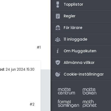
amhällsorientering
Topplistor
för högskolan
konomi
Regler
iversitet
ler ämnen
gskoleprovet
För lärare
riga diskussioner
Fy (mattedelen)
11 inloggade
lmänna diskussioner
#1
Om Pluggakuten
Allmänna villkor
ad:
24 jun 2024 15:30
Cookie-inställningar
#2