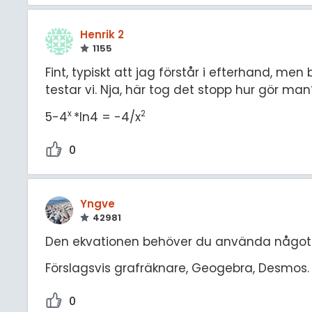
Henrik 2
1155
Fint, typiskt att jag förstår i efterhand, m
testar vi. Nja, här tog det stopp hur gör man
x
2
5-4
*ln4 = -4/x
0
Yngve
42981
Den ekvationen behöver du använda något di
Förslagsvis grafräknare, Geogebra, Desmos.
0