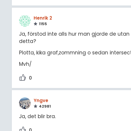
Henrik 2
1155
Ja, förstod inte alls hur man gjorde de uta
detta?
Plotta, kika graf,zommning o sedan intersect
Mvh/
0
Yngve
42981
Ja, det blir bra.
0