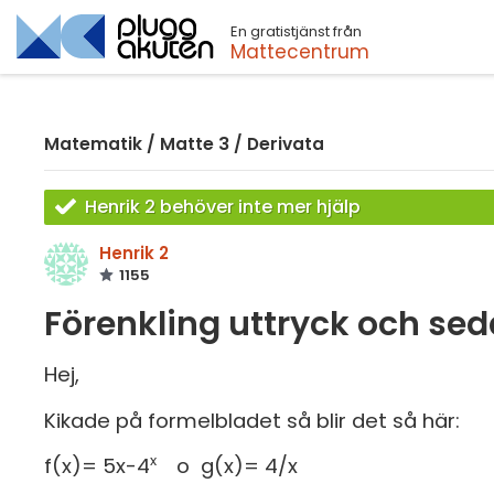
En gratistjänst från
Sök
Mattecentrum
Matematik
/
Matte 3
/
Derivata
Henrik 2 behöver inte mer hjälp
Henrik 2
1155
Förenkling uttryck och sed
Hej,
Kikade på formelbladet så blir det så här:
x
f(x)= 5x-4
o g(x)= 4/x