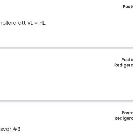
Post
rollera att VL = HL.
Post
Rediger
Post
Rediger
i svar #3