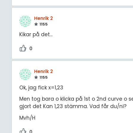
Henrik 2
1155
Kikar på det...
0
Henrik 2
1155
Ok, jag fick x=1,23
Men tog bara o klicka på 1st o 2nd curve o
gjort det Kan 1,23 stämma. Vad får du/ni?
Mvh/H
0