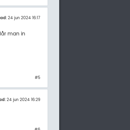
tad:
24 jun 2024 16:17
lår man in
#5
ad:
24 jun 2024 16:29
#6