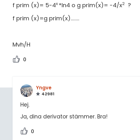
x
2
f prim (x)= 5-4
*ln4 o g prim(x)= -4/x
?
f prim (x)=g prim(x).......
Mvh/H
0
Yngve
42981
Hej.
Ja, dina derivator stämmer. Bra!
0