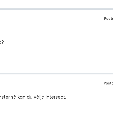
Post
c?
Post
ster så kan du välja Intersect.