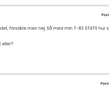
Pos
n det, försökte men nej. Så med min T-82 STATS hur s
 eller?
Post