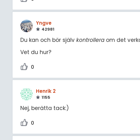
Yngve
42981
Du kan och bör själv
kontrollera
om det verk
Vet du hur?
0
Henrik 2
1155
Nej, berätta tack:)
0