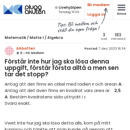
Bli medlem
Live­hjälpen
Torsdag 16:00
Logga in
Ämne
atematik
Alla ämnen
Tips: Bli medlem och
ställ din egen fråga !
Matematik
sik
atematik
3
183
Matematik
/
Matte 1
/
Algebra
SVAR
VISNINGAR
Alla trådar
emi
Matte 1
AAbatteri
Postad:
7 dec 2023 16:34
6 – Fd. Medlem
Alla trådar
skurs 7
ologi
Förstår inte hur jag ska lösa denna
skurs 8
uppgift, förstår första alltå a men sen
Aritmetik
knik & Bygg
tar det stopp?
skurs 9
Algebra
rogrammering
Antag att det finns en cirkel med radien
r
och arean
A
.
tte 1
Funktioner
Antag att det även finns en kvadrat vars area är
2,5
venska
A
. Bestäm kvadratens sida uttryckt i r.
tte 2
Geometri
Svara exakt.
ngelska
tte 3
Procent
er språk
tte 4
Sannolikhet och statistik
Vwet inte hur jag ska lösa detta alls, kom på mitt
kursprov och tänkte att man kunde gå genom att
tte 5