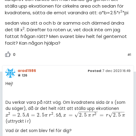
amhällsorientering
Livehjälpen
ställa upp ekvationen för cirkelns area och sedan för
för högskolan
2
kvadratens, sätta de emot varandra att: a*b=2.5*r
*pi
konomi
Topplistor
iversitet
sedan visa att a och b är samma och därmed ändra
ler ämnen
2
det till x
. Därefter ta roten ur, vet dock inte om jag
Regler
gskoleprovet
fattat frågan rätt? Men svaret blev helt fel gentemot
riga diskussioner
facit? Kan någon hjälpa?
Fy (mattedelen)
För lärare
lmänna diskussioner
0
#1
7 inloggade
arad1986
Postad:
7 dec 2023 16:49
Om Pluggakuten
126
Hej!
Allmänna villkor
Cookie-inställningar
Du verkar vara på rätt väg. Om kvadratens sida är x (som
du säger), då är det helt rätt att ställa upp ekvationen
−
−
−
−
−
−
−
−
−
−
−
√
2
2
√
=
2
.
5
=
2
.
5
=
2
.
5
=
2
.
5
2
. Så,
x
2
=
2
.
5
A
=
2
.
5
π
r
2
x
=
2
.
5
π
r
2
=
r
2
.
5
π
x
A
π
r
x
π
r
r
π
(uttryckt i r)
Vad är det som blev fel för dig?