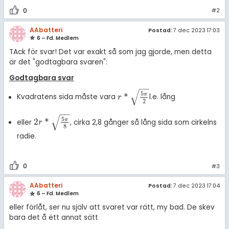
0
#2
AAbatteri
Postad:
7 dec 2023 17:03
6 – Fd. Medlem
TAck för svar! Det var exakt så som jag gjorde, men detta
är det "godtagbara svaren":
Godtagbara svar
−
−
√
5
π
*
Kvadratens sida måste vara
l.e. lång
r
*
5
π
2
r
2
−
−
√
5
π
2
*
eller
, cirka 2,8 gånger så lång sida som cirkelns
2
r
*
5
π
8
r
8
radie.
0
#3
AAbatteri
Postad:
7 dec 2023 17:04
6 – Fd. Medlem
eller förlåt, ser nu själv att svaret var rätt, my bad. De skev
bara det å ëtt annat sätt