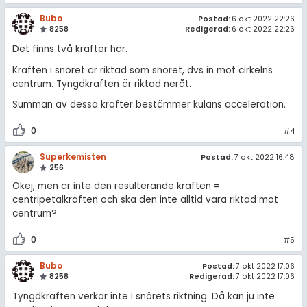
Bubo
Postad:
6 okt 2022 22:26
8258
Redigerad:
6 okt 2022 22:26
Det finns två krafter här.
Kraften i snöret är riktad som snöret, dvs in mot cirkelns
centrum. Tyngdkraften är riktad neråt.
Summan av dessa krafter bestämmer kulans acceleration.
0
#4
Superkemisten
Postad:
7 okt 2022 16:48
256
Okej, men är inte den resulterande kraften =
centripetalkraften och ska den inte alltid vara riktad mot
centrum?
0
#5
Bubo
Postad:
7 okt 2022 17:06
8258
Redigerad:
7 okt 2022 17:06
Tyngdkraften verkar inte i snörets riktning. Då kan ju inte