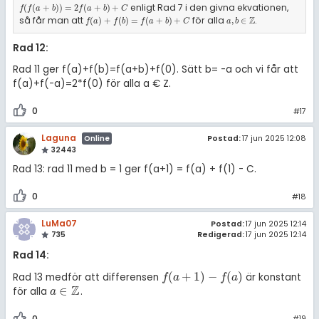
enligt Rad 7 i den givna ekvationen,
f
(
f
(
a
+
b
)
)
=
2
f
(
a
+
b
)
+
C
(
(
+
)
)
=
2
(
+
)
+
f
f
a
b
f
a
b
C
så får man att
för alla
.
f
(
a
)
+
f
(
b
)
=
f
(
a
+
b
)
+
C
a
,
b
∈
ℤ
Z
(
)
+
(
)
=
(
+
)
+
,
∈
f
a
f
b
f
a
b
C
a
b
Rad 12:
Rad 11 ger f(a)+f(b)=f(a+b)+f(0). Sätt b= -a och vi får att
f(a)+f(-a)=2*f(0) för alla a € Z.
0
#17
Laguna
Postad:
17 jun 2025 12:08
Online
32443
Rad 13: rad 11 med b = 1 ger f(a+1) = f(a) + f(1) - C.
0
#18
LuMa07
Postad:
17 jun 2025 12:14
735
Redigerad:
17 jun 2025 12:14
Rad 14:
(
+
1
)
−
(
)
Rad 13 medför att differensen
är konstant
f
(
a
+
1
)
-
f
(
a
)
f
a
f
a
Z
∈
för alla
.
a
∈
ℤ
a
0
#19