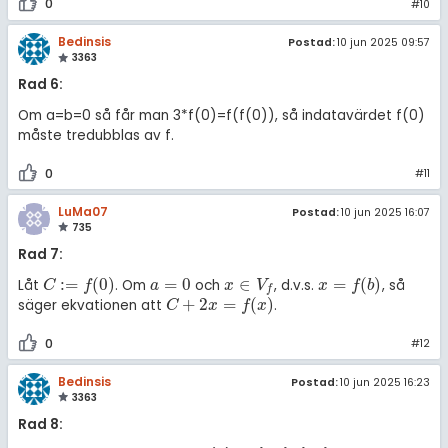
0
#10
Bedinsis
Postad:
10 jun 2025 09:57
3363
Rad 6:
Om a=b=0 så får man 3*f(0)=f(f(0)), så indatavärdet f(0)
måste tredubblas av f.
0
#11
LuMa07
Postad:
10 jun 2025 16:07
735
Rad 7:
:
=
(
0
)
=
0
∈
=
(
)
Låt
. Om
och
, d.v.s.
, så
C
:
=
f
(
0
)
a
=
0
x
∈
V
f
x
=
f
(
b
)
C
f
a
x
V
x
f
b
f
+
2
=
(
)
säger ekvationen att
.
C
+
2
x
=
f
(
x
)
C
x
f
x
0
#12
Bedinsis
Postad:
10 jun 2025 16:23
3363
Rad 8: