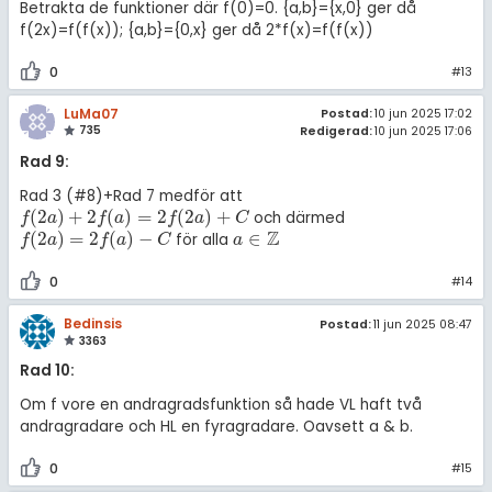
Betrakta de funktioner där f(0)=0. {a,b}={x,0} ger då
f(2x)=f(f(x)); {a,b}={0,x} ger då 2*f(x)=f(f(x))
0
#13
LuMa07
Postad:
10 jun 2025 17:02
735
Redigerad:
10 jun 2025 17:06
Rad 9:
Rad 3 (#8)+Rad 7 medför att
(
2
)
+
2
(
)
=
2
(
2
)
+
och därmed
f
(
2
a
)
+
2
f
(
a
)
=
2
f
(
2
a
)
+
C
f
a
f
a
f
a
C
Z
(
2
)
=
2
(
)
−
∈
för alla
f
(
2
a
)
=
2
f
(
a
)
-
C
a
∈
ℤ
f
a
f
a
C
a
0
#14
Bedinsis
Postad:
11 jun 2025 08:47
3363
Rad 10:
Om f vore en andragradsfunktion så hade VL haft två
andragradare och HL en fyragradare. Oavsett a & b.
0
#15