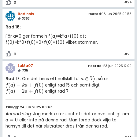
0
#24
Bedinsis
Postad:
18 jun 2025 09:55
3363
Rad 16:
För a=0 ger formeln f(a)=k*a+f(0) att
f(0)=k*0+f(0)=0+f(0)=f(0) vilket stämmer.
0
#25
LuMa07
Postad:
23 jun 2025 17:00
735
∈
Rad 17.
Om det finns ett nollskilt tal
, så är
a
∈
V
f
a
V
f
(
)
=
+
(
0
)
enligt rad 15 och samtidigt
f
(
a
)
=
k
a
+
f
(
0
)
f
a
k
a
f
(
)
=
2
+
(
0
)
enligt rad 7.
f
(
a
)
=
2
a
+
f
(
0
)
f
a
a
f
Tillägg: 24 jun 2025 08:47
Anmärkning:
Jag märkte för sent att det är oväsentligt om
=
0
eller inte på denna rad. Man torde dock vilja ta
a
=
0
a
hänsyn till det när slutsatser dras från denna rad.