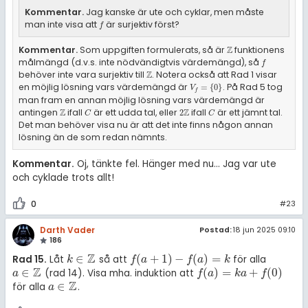
Kommentar.
Jag kanske är ute och cyklar, men måste
man inte visa att
är surjektiv först?
f
f
Kommentar.
Som uppgiften formulerats, så är
funktionens
Z
ℤ
målmängd (d.v.s. inte nödvändigtvis värdemängd), så
f
f
behöver inte vara surjektiv till
. Notera också att Rad 1 visar
Z
ℤ
en möjlig lösning vars värdemängd är
. På Rad 5 tog
V
f
=
{
0
}
=
{
0
}
V
f
man fram en annan möjlig lösning vars värdemängd är
antingen
ifall
är ett udda tal, eller
ifall
är ett jämnt tal.
Z
ℤ
C
2
Z
ℤ
C
2
C
C
Det man behöver visa nu är att det inte finns någon annan
lösning än de som redan nämnts.
Kommentar.
Oj, tänkte fel. Hänger med nu... Jag var ute
och cyklade trots allt!
0
#23
Darth Vader
Postad:
18 jun 2025 09:10
186
Z
∈
(
+
1
)
−
(
)
=
Rad 15.
Låt
så att
för alla
k
∈
ℤ
f
(
a
+
1
)
-
f
(
a
)
=
k
k
f
a
f
a
k
Z
∈
(
)
=
+
(
0
)
(rad 14). Visa mha. induktion att
a
∈
ℤ
f
(
a
)
=
k
a
+
f
(
0
)
a
f
a
k
a
f
Z
∈
för alla
.
a
∈
ℤ
a