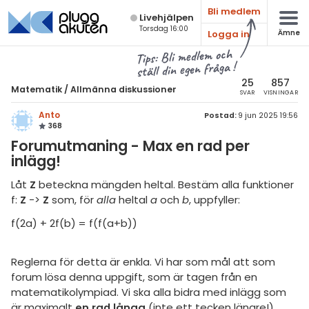
Bli medlem
Live­hjälpen
Torsdag 16:00
Logga in
Ämne
atematik
Alla ämnen
Tips: Bli medlem och
ställ din egen fråga !
sik
Matematik
25
857
Matematik
/
Allmänna diskussioner
SVAR
VISNINGAR
Alla trådar
emi
Anto
Postad:
9 jun 2025 19:56
368
Årskurs 7
ologi
Forumutmaning - Max en rad per
Årskurs 8
inlägg!
knik & Bygg
Årskurs 9
Låt
Z
beteckna mängden heltal. Bestäm alla funktioner
rogrammering
f:
Z
->
Z
som, för
alla
heltal
a
och
b
, uppfyller:
Matte 1
venska
f(2a) + 2f(b) = f(f(a+b))
Matte 2
ngelska
Matte 3
Reglerna för detta är enkla. Vi har som mål att som
forum lösa denna uppgift, som är tagen från en
er språk
Matte 4
matematikolympiad. Vi ska alla bidra med inlägg som
är maximalt
en rad långa
(inte ett tecken längre!).
Matte 5