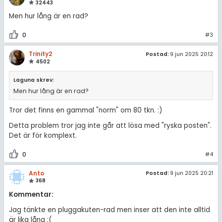
32443
Om Pluggakuten
Men hur lång är en rad?
Allmänna villkor
0
#3
Cookie-inställningar
Trinity2
Postad:
9 jun 2025 20:12
4502
Laguna skrev:
Men hur lång är en rad?
Tror det finns en gammal "norm" om 80 tkn. :)
Detta problem tror jag inte går att lösa med "ryska posten".
Det är för komplext.
0
#4
Anto
Postad:
9 jun 2025 20:21
368
Kommentar:
Jag tänkte en pluggakuten-rad men inser att den inte alltid
är lika lång :(