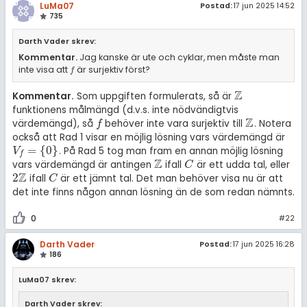
LuMa07
Postad:
17 jun 2025 14:52
735
Darth Vader skrev:
Kommentar.
Jag kanske är ute och cyklar, men måste man
inte visa att
är surjektiv först?
f
f
Z
Kommentar.
Som uppgiften formulerats, så är
ℤ
funktionens målmängd (d.v.s. inte nödvändigtvis
Z
värdemängd), så
behöver inte vara surjektiv till
. Notera
f
f
ℤ
också att Rad 1 visar en möjlig lösning vars värdemängd är
=
{
0
}
. På Rad 5 tog man fram en annan möjlig lösning
V
f
=
{
0
}
V
f
Z
vars värdemängd är antingen
ifall
är ett udda tal, eller
C
ℤ
C
Z
2
ifall
är ett jämnt tal. Det man behöver visa nu är att
C
2
ℤ
C
det inte finns någon annan lösning än de som redan nämnts.
0
#22
Darth Vader
Postad:
17 jun 2025 16:28
186
LuMa07 skrev:
Darth Vader skrev: