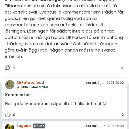
amhällsorientering
Tillsammans ska vi få diskussionen att rulla för att få
Inför högskolan
ett korrekt svar. Eventuella kommentarer om tråden får
konomi
göras, men gör det gärna tydlig vad som är
Universitet
ler ämnen
kommentar och vad som är tänkt att bidra till
lösningen. Lösningen får såklart inte plats på en rad,
Högskoleprovet
riga diskussioner
därför måste många hjälpa till! Försök få sammanhang
MaFy (mattedelen)
i tråden, även fast det är svårt! Och såklart får ingen
göra två inlägg i rad, någon annan måste ha svarat
Allmänna diskussioner
emellan.
Livehjälpen
4
#1
Topplistor
MrPotatohead
Postad:
9 jun 2025 20:02
8196 – Moderator
Regler
Kommentar:
Härlig idé. Moddar kan hjälpa till att hålla det rent.😁
För lärare
0
#2
11 inloggade
Laguna
Postad:
9 jun 2025 20:09
Online