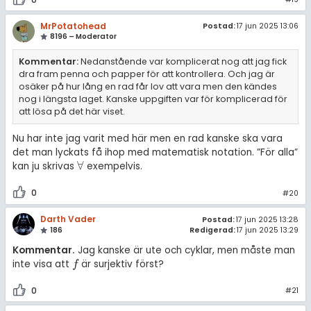
MrPotatohead
Postad:
17 jun 2025 13:06
8196 – Moderator
Kommentar:
Nedanstående var komplicerat nog att jag fick
dra fram penna och papper för att kontrollera. Och jag är
osäker på hur lång en rad får lov att vara men den kändes
nog i längsta laget. Kanske uppgiften var för komplicerad för
att lösa på det här viset.
Nu har inte jag varit med här men en rad kanske ska vara
det man lyckats få ihop med matematisk notation. ”För alla”
∀
kan ju skrivas
exempelvis.
∀
0
#20
Darth Vader
Postad:
17 jun 2025 13:28
186
Redigerad:
17 jun 2025 13:29
Kommentar.
Jag kanske är ute och cyklar, men måste man
inte visa att
är surjektiv först?
f
f
0
#21