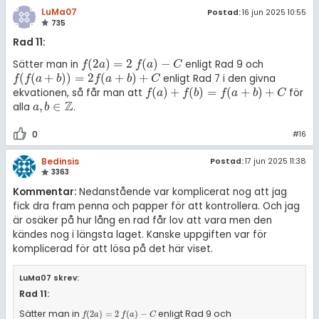
LuMa07
Postad:
16 jun 2025 10:55
735
Rad 11:
(
2
)
=
2
(
)
−
Sätter man in
enligt Rad 9 och
f
(
2
a
)
=
2
f
(
a
)
-
C
f
a
f
a
C
(
(
+
)
)
=
2
(
+
)
+
enligt Rad 7 i den givna
f
(
f
(
a
+
b
)
)
=
2
f
(
a
+
b
)
+
C
f
f
a
b
f
a
b
C
(
)
+
(
)
=
(
+
)
+
ekvationen, så får man att
för
f
(
a
)
+
f
(
b
)
=
f
(
a
+
b
)
+
C
f
a
f
b
f
a
b
C
Z
,
∈
alla
.
a
,
b
∈
ℤ
a
b
0
#16
Bedinsis
Postad:
17 jun 2025 11:38
3363
Kommentar:
Nedanstående var komplicerat nog att jag
fick dra fram penna och papper för att kontrollera. Och jag
är osäker på hur lång en rad får lov att vara men den
kändes nog i längsta laget. Kanske uppgiften var för
komplicerad för att lösa på det här viset.
LuMa07 skrev:
Rad 11:
Sätter man in
enligt Rad 9 och
f
(
2
a
)
=
2
f
(
a
)
-
C
(
2
)
=
2
(
)
−
f
a
f
a
C