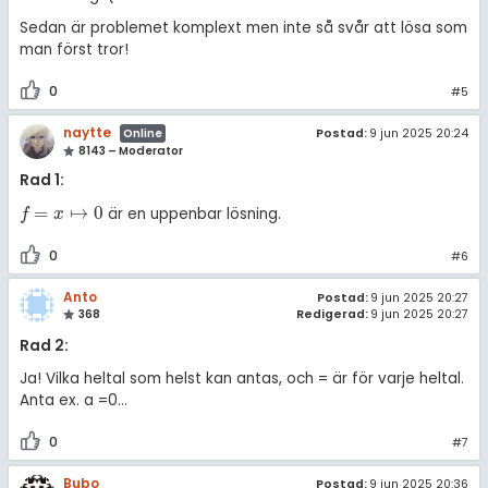
Sedan är problemet komplext men inte så svår att lösa som
man först tror!
0
#5
naytte
Postad:
9 jun 2025 20:24
Online
8143 – Moderator
Rad 1:
=
↦
0
är en uppenbar lösning.
f
=
x
↦
0
f
x
0
#6
Anto
Postad:
9 jun 2025 20:27
368
Redigerad:
9 jun 2025 20:27
Rad 2:
Ja! Vilka heltal som helst kan antas, och = är för varje heltal.
Anta ex. a =0…
0
#7
Bubo
Postad:
9 jun 2025 20:36