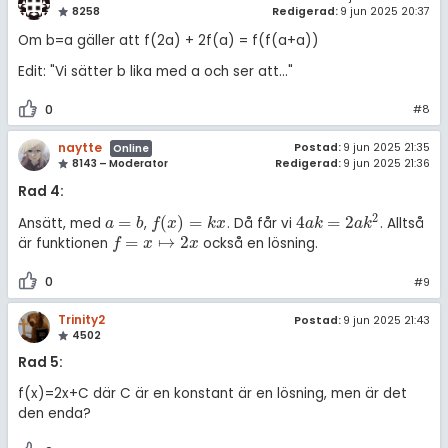
8258
Redigerad:
9 jun 2025 20:37
Om b=a gäller att f(2a) + 2f(a) = f(f(a+a))
Edit: "Vi sätter b lika med a och ser att..."
0
#8
naytte
Postad:
9 jun 2025 21:35
Online
Redigerad:
9 jun 2025 21:36
8143 – Moderator
Rad 4:
2
=
(
)
=
4
=
2
Ansätt, med
,
. Då får vi
. Alltså
a
=
b
f
(
x
)
=
k
x
4
a
k
=
2
a
k
2
a
b
f
x
k
x
a
k
a
k
=
↦
2
är funktionen
också en lösning.
f
=
x
↦
2
x
f
x
x
0
#9
Trinity2
Postad:
9 jun 2025 21:43
4502
Rad 5:
f(x)=2x+C där C är en konstant är en lösning, men är det
den enda?