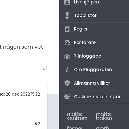
amhällsorientering
Livehjälpen
för högskolan
konomi
Topplistor
iversitet
ler ämnen
Regler
gskoleprovet
riga diskussioner
Fy (mattedelen)
För lärare
det någon som vet
lmänna diskussioner
7 inloggade
#1
Om Pluggakuten
Allmänna villkor
ad:
20 dec 2022 15:22
Cookie-inställningar
#2