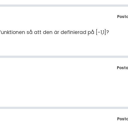
Post
funktionen så att den är definierad på [-1,1]?
Post
Post