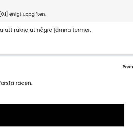
0,1] enligt uppgiften.
ta att räkna ut några jämna termer.
Post
första raden.