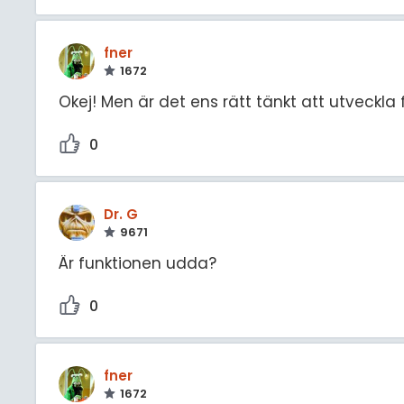
fner
1672
Okej! Men är det ens rätt tänkt att utveckla 
0
Dr. G
9671
Är funktionen udda?
0
fner
1672