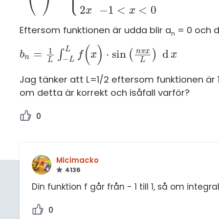
⎩
⎪
⎝
⎠
2
−
1
<
<
0
x
x
Eftersom funktionen är udda blir a
= 0 och d
n
(
)
L
1
n
π
x
=
⋅
sin
d
∫
(
)
b
b
n
=
1
L
∫
-
L
L
f
(
x
)
·
f
sin
n
x
π
x
L
d
x
x
n
−
L
L
L
Jag tänker att L=1/2 eftersom funktionen är 
om detta är korrekt och isåfall varför?
0
Micimacko
4136
Din funktion f går från - 1 till 1, så om inte
0