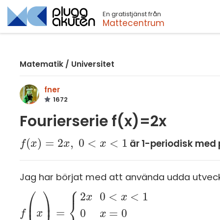
En gratistjänst från
Sök
Mattecentrum
Matematik
/
Universitet
fner
1672
Fourierserie f(x)=2x
(
)
=
2
,
0
<
<
1
är 1-periodisk med p
f
f
(
x
x
)
=
2
x
,
0
<
x
x
<
1
x
Jag har börjat med att använda udda utveckl
⎧
⎪
⎛
⎞
2
0
<
<
1
x
x
⎨
⎜
⎟
=
0
=
0
f
f
(
x
)
x
=
2
x
0
<
x
<
1
0
x
=
0
2
x
-
1
<
x
<
0
x