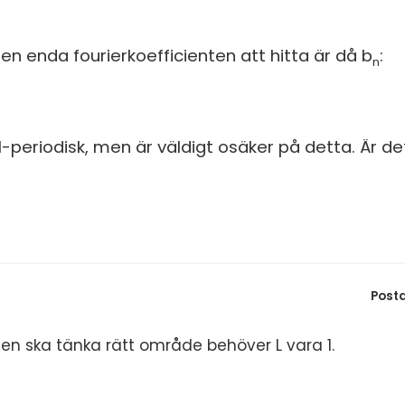
S
In
E
en enda fourierkoefficienten att hitta är då b
:
n
Un
F
Hö
Öv
Ma
1-periodisk, men är väldigt osäker på detta. Är 
Al
Post
gralen ska tänka rätt område behöver L vara 1.