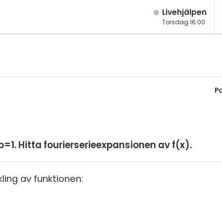
Live­hjälpen
Torsdag 16:00
M
Fy
M
K
P
År
Bi
År
Te
År
P
=1. Hitta fourierserieexpansionen av f(x).
Ma
S
Ma
ing av funktionen:
E
Ma
Fl
Ma
Ma