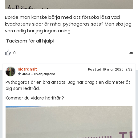
Om Pluggakuten
Borde man kanske börja med att försöka lösa vad
Allmänna villkor
kvadratens sidor är mha. pythagoras sats? Men ska jag
vara ärlig har jag ingen aning.
Cookie-inställningar
Tacksam för all hjälp!
0
#1
sictransit
Postad:
19 mar 2025 19:32
3653 – Livehjälpare
Pythagoras är en bra ansats! Jag har dragit en diameter åt
dig som ledtråd.
Kommer du vidare härifrån?