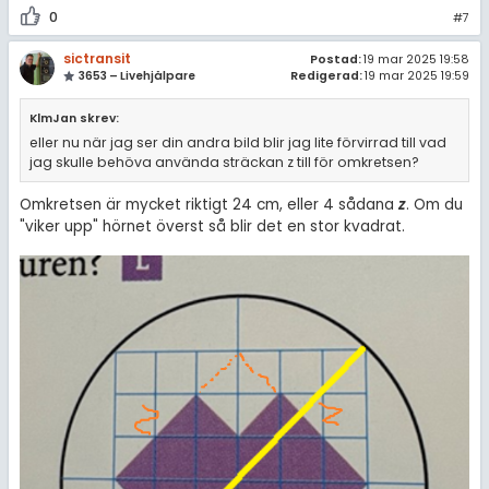
0
#7
sictransit
Postad:
19 mar 2025 19:58
3653 – Livehjälpare
Redigerad:
19 mar 2025 19:59
KlmJan skrev:
eller nu när jag ser din andra bild blir jag lite förvirrad till vad
jag skulle behöva använda sträckan z till för omkretsen?
Omkretsen är mycket riktigt 24 cm, eller 4 sådana
z
. Om du
"viker upp" hörnet överst så blir det en stor kvadrat.