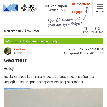
Bli medlem
Live­hjälpen
Torsdag 16:00
Logga in
Ämne
atematik
Alla ämnen
Tips: Bli medlem och
ställ din egen fråga !
sik
Matematik
13
312
Matematik
/
Årskurs 9
SVAR
VISNINGAR
Alla trådar
emi
KlmJan behöver inte mer hjälp
Årskurs 7
ologi
KlmJan
Postad:
19 mar 2025 19:27
1557
Redigerad:
19 mar 2025 19:29
Årskurs 8
knik & Bygg
Geometri
Årskurs 9
rogrammering
Halloj!
Matte 1
hade önskat lite hjälp med att lösa nedanstående
venska
Matte 2
uppgift. Har ingen aning om var jag ska börja:
ngelska
Matte 3
er språk
Matte 4
Matte 5