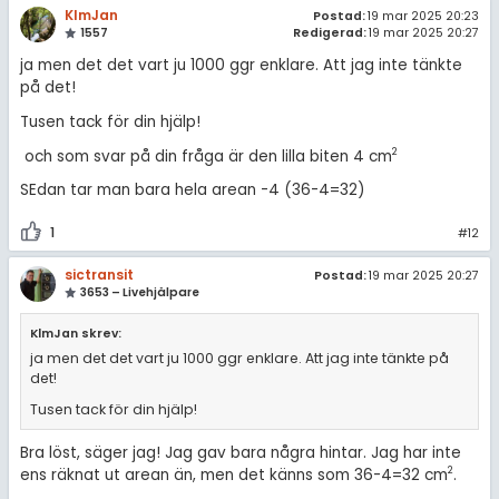
KlmJan
Postad:
19 mar 2025 20:23
1557
Redigerad:
19 mar 2025 20:27
ja men det det vart ju 1000 ggr enklare. Att jag inte tänkte
på det!
Tusen tack för din hjälp!
2
och som svar på din fråga är den lilla biten 4 cm
SEdan tar man bara hela arean -4 (36-4=32)
1
#12
sictransit
Postad:
19 mar 2025 20:27
3653 – Livehjälpare
KlmJan skrev:
ja men det det vart ju 1000 ggr enklare. Att jag inte tänkte på
det!
Tusen tack för din hjälp!
Bra löst, säger jag! Jag gav bara några hintar. Jag har inte
2
ens räknat ut arean än, men det känns som 36-4=32 cm
.