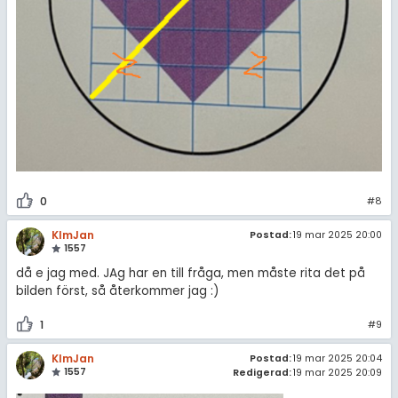
0
#8
KlmJan
Postad:
19 mar 2025 20:00
1557
då e jag med. JAg har en till fråga, men måste rita det på
bilden först, så återkommer jag :)
1
#9
KlmJan
Postad:
19 mar 2025 20:04
1557
Redigerad:
19 mar 2025 20:09