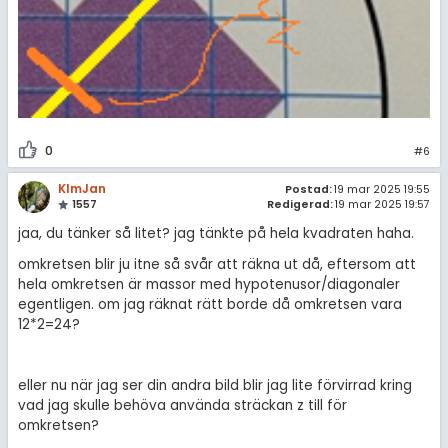
0
#6
KlmJan
Postad:
19 mar 2025 19:55
1557
Redigerad:
19 mar 2025 19:57
jaa, du tänker så litet? jag tänkte på hela kvadraten haha.
omkretsen blir ju itne så svår att räkna ut då, eftersom att
hela omkretsen är massor med hypotenusor/diagonaler
egentligen. om jag räknat rätt borde då omkretsen vara
12*2=24?
eller nu när jag ser din andra bild blir jag lite förvirrad kring
vad jag skulle behöva använda sträckan z till för
omkretsen?