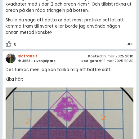
2
.
kvadrater med sidan 2 och arean 4cm
Och tillsist räkna ut
arean på den röda triangeln på botten.
Skulle du säga att detta är det mest pratiska sättet att
komma fram till svaret eller borde jag använda någon
annan metod kanske?
0
#10
sictransit
Postad:
19 mar 2025 20:18
3653 – Livehjälpare
Redigerad:
19 mar 2025 20:30
Det funkar, men jag kan tänka mig ett bättre sätt.
Kika här: