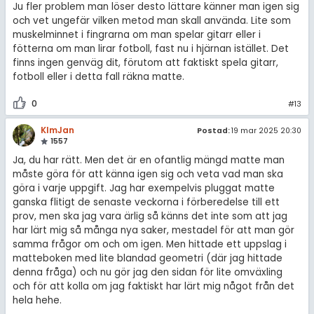
Ju fler problem man löser desto lättare känner man igen sig
och vet ungefär vilken metod man skall använda. Lite som
muskelminnet i fingrarna om man spelar gitarr eller i
fötterna om man lirar fotboll, fast nu i hjärnan istället. Det
finns ingen genväg dit, förutom att faktiskt spela gitarr,
fotboll eller i detta fall räkna matte.
0
#13
KlmJan
Postad:
19 mar 2025 20:30
1557
Ja, du har rätt. Men det är en ofantlig mängd matte man
måste göra för att känna igen sig och veta vad man ska
göra i varje uppgift. Jag har exempelvis pluggat matte
ganska flitigt de senaste veckorna i förberedelse till ett
prov, men ska jag vara ärlig så känns det inte som att jag
har lärt mig så många nya saker, mestadel för att man gör
samma frågor om och om igen. Men hittade ett uppslag i
matteboken med lite blandad geometri (där jag hittade
denna fråga) och nu gör jag den sidan för lite omväxling
och för att kolla om jag faktiskt har lärt mig något från det
hela hehe.