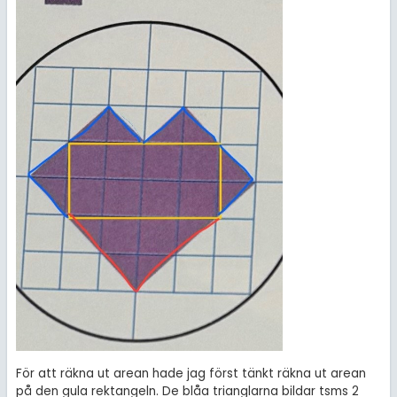
För att räkna ut arean hade jag först tänkt räkna ut arean
på den gula rektangeln. De blåa trianglarna bildar tsms 2