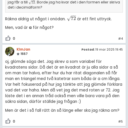
−
−
jag får a till
. Borde jag ha kvar det i den formen eller skriva
72
√
72
det i decimalform?
−
−
√
72
Räkna aldrig ut något i onödan.
är ett fint uttryck.
72
Men, vad är
a
för något?
0
#4
KlmJan
Postad:
19 mar 2025 19:45
1557
oj, glömde säga det. Jag skrev a som variabel för
kvadratens sidor. Då det är en kvadrat är ju alla sidor a så
om man tar halva, efter hur du har ritat diagonalen så får
man en triangel med två katetrar som båda är a cm långa.
Var helt fokuserad på hur jag tänkte att jag glömde förklara
vad det var haha. Men då vet jag det med roten ur 72. Jag
läste det i en annan tråd också men ville bara vara på den
säkra sidan, därför ställde jag frågan :)
Men är det i så fall rätt än så länge eller ska jag räkna om?
0
#5