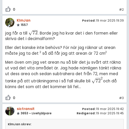
0
#2
KlmJan
Postad:
19 mar 2025 19:39
1557
−
−
√
72
jag får a till
. Borde jag ha kvar det i den formen eller
72
skriva det i decimalform?
Eller det kanske inte behövs? För när jag räknar ut arean
2
2
måste jag ta det
så då får jag att arean är 72 cm
Men även om jag vet arean nu så blir det ju svårt att räkna
ut vad det vita området är. Jag hade nämligen tänkt räkna
ut dess area och sedan subtrahera det från 72, men med
−
−
2
√
72
tanke på att uträkningarna i så fall skulle bli
och då
72
2
känns det som att det kommer bli fel...
0
#3
sictransit
Postad:
19 mar 2025 19:42
3653 – Livehjälpare
Redigerad:
19 mar 2025 19:45
KlmJan skrev: