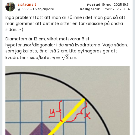
sictransit
Postad:
19 mar 2025 19:51
3653 – Livehjälpare
Redigerad:
19 mar 2025 19:54
Inga problem! Lätt att man är så inne i det man gör, så att
man glömmer att det inte sitter en tankeläsare på andra
sidan. :-)
Diametern är 12 cm, vilket motsvarar 6 st
hypotenusor/diagonaler i de små kvadraterna. Varje sådan,
som jag kallat x, är alltså 2 cm. Lite pythagoras ger att
–
√
=
2
kvadratens sida/katet
cm.
y
=
2
y