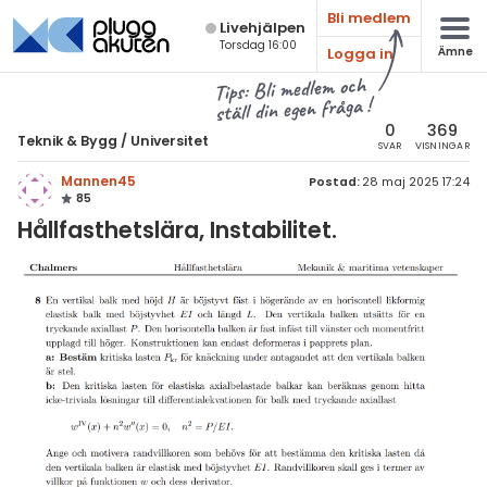
Bli medlem
Live­hjälpen
Torsdag 16:00
Logga in
Ämne
atematik
Alla ämnen
Tips: Bli medlem och
ställ din egen fråga !
sik
Teknik & Bygg
0
369
Teknik & Bygg
/
Universitet
SVAR
VISNINGAR
Alla trådar
emi
Mannen45
Postad:
28 maj 2025 17:24
85
Grundskola
ologi
Hållfasthetslära, Instabilitet.
Gymnasium
knik & Bygg
Universitet
rogrammering
Allmänna diskussioner
venska
Livehjälpen
ngelska
Topplistor
er språk
Regler