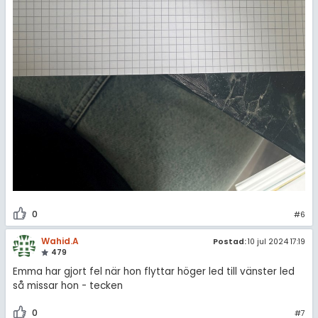
0
#6
Wahid.A
Postad:
10 jul 2024 17:19
479
Emma har gjort fel när hon flyttar höger led till vänster led
så missar hon - tecken
0
#7