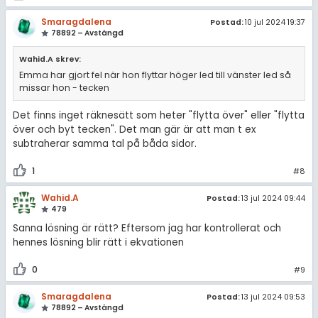
Smaragdalena
Postad:
10 jul 2024 19:37
78892 – Avstängd
Wahid.A skrev:
Emma har gjort fel när hon flyttar höger led till vänster led så
missar hon - tecken
Det finns inget räknesätt som heter "flytta över" eller "flytta
över och byt tecken". Det man gär är att man t ex
subtraherar samma tal på båda sidor.
1
#8
Wahid.A
Postad:
13 jul 2024 09:44
479
Sanna lösning är rätt? Eftersom jag har kontrollerat och
hennes lösning blir rätt i ekvationen
0
#9
Smaragdalena
Postad:
13 jul 2024 09:53
78892 – Avstängd