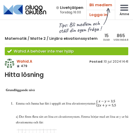
Bli medlem
Live­hjälpen
Torsdag 16:00
Logga in
Ämne
atematik
Alla ämnen
Tips: Bli medlem och
ställ din egen fråga !
Matematik
sik
atematik
15
865
Matematik
/
Matte 2
/
Linjära ekvationssystem
SVAR
VISNINGAR
Alla trådar
emi
Matte 2
Wahid.A behöver inte mer hjälp
Alla trådar
skurs 7
ologi
Wahid.A
Postad:
10 jul 2024 14:41
479
skurs 8
Algebra
knik & Bygg
Hitta lösning
skurs 9
Andragradsekvationer
rogrammering
tte 1
Funktioner och grafer
venska
tte 2
Linjära ekvationssystem
ngelska
tte 3
Logik och geometri
er språk
tte 4
Logaritmer
tte 5