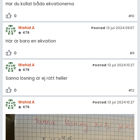
Har du kollat båda ekvationerna
0
#10
Wahid.A
Postad:
13 jul 2024 09:57
479
Här är bara en ekvation
0
#11
Wahid.A
Postad:
13 jul 2024 10:27
479
Sanna lösning är ej rätt heller
0
#12
Wahid.A
Postad:
13 jul 2024 10:27
479