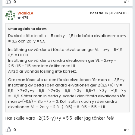
0
#14
Wahid.A
Postad:
16 jul 2024 11:09
479
Smaragdalena skrev:
Du skall sätta in att x = 5 och y = 1,5 i de båda ekvationerna x-y
= 3,5 och 2x+y = 5,5.
Insättning av värdena i första ekvationen ger VL = x-y = 5-1,5 =
3,5 = HL OK.
Insättning av värdena i andra ekvationen ger VL = 2x+y =
.
2
5+1,5 = 11,5 som inte är lika med HL.
Alltså är Sannas lösning inte korrekt.
Om man löser ut x ur den första ekvationen får man x = 3,5+y.
Insättning av detta i den andra ekvationen ger 2(3,5+y)+y =
5,5 => 7+2y+y = 5,5 => 7+3y = 5,5 => 3y = 5,5-7 => 3y = -1,5 => y
= -0,5. Sätter man in detta y-värde i den första ekvationen får
man x-(-0,5) = 3,5 => x = 3. Koll: sätt in x och y i den andra
.
ekvationen: VL = 2x+y = 2
3+(-0,5) = 6-0,5 = 5,5 = HL.
Här skulle vara -2(3,5+y)+y = 5,5 eller jag tänker fel?
0
#15