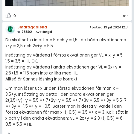
0
#13
Smaragdalena
Postad:
13 jul 2024 12:31
78892 – Avstängd
Du skall sätta in att x = 5 och y = 1,5 i de båda ekvationerna
x-y = 3,5 och 2x+y = 5,5.
Insättning av värdena i första ekvationen ger VL = x-y = 5-
1,5 = 3,5 = HL OK.
Insättning av värdena i andra ekvationen ger VL = 2x+y =
.
2
5+1,5 = 11,5 som inte är lika med HL.
Alltså är Sannas lösning inte korrekt.
Om man löser ut x ur den första ekvationen får man x =
3,5+y. Insättning av detta i den andra ekvationen ger
2(3,5+y)+y = 5,5 => 7+2y+y = 5,5 => 7+3y = 5,5 => 3y = 5,5-7
=> 3y = -1,5 => y = -0,5. Sätter man in detta y-värde i den
första ekvationen får man x-(-0,5) = 3,5 => x = 3. Koll: sätt in
.
x och y i den andra ekvationen: VL = 2x+y = 2
3+(-0,5) = 6-
0,5 = 5,5 = HL.