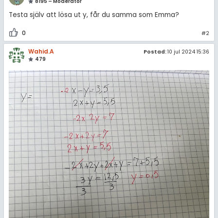
8195 – Moderator
Testa själv att lösa ut y, får du samma som Emma?
0
#2
Wahid.A
Postad:
10 jul 2024 15:36
479