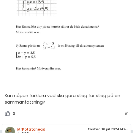
amhällsorientering
Statistik
för högskolan
konomi
Livehjälpen
iversitet
ler ämnen
Topplistor
gskoleprovet
riga diskussioner
Regler
Fy (mattedelen)
lmänna diskussioner
För lärare
6 inloggade
Om Pluggakuten
Kan någon förklara vad ska göra steg för steg på en
Allmänna villkor
sammanfattning?
Cookie-inställningar
0
#1
MrPotatohead
Postad:
10 jul 2024 14:45