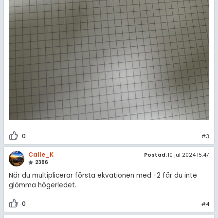
0
#3
Calle_K
Postad:
10 jul 2024 15:47
2386
När du multiplicerar första ekvationen med -2 får du inte
glömma högerledet.
0
#4