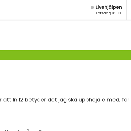
Live­hjälpen
Torsdag 16:00
M
Fy
M
K
År
Bi
År
Te
År
P
Ma
S
Ma
ör att ln 12 betyder det jag ska upphöja e med, för
E
Ma
Fl
Ma
Ma