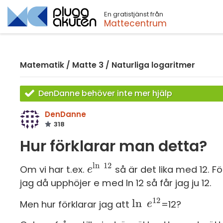
En gratistjänst från
Sök
Mattecentrum
Matematik
/
Matte 3
/
Naturliga logaritmer
DenDanne behöver inte mer hjälp
DenDanne
318
Hur förklarar man detta?
ln
12
Om vi har t.ex.
så är det lika med 12. F
e
e
ln
12
jag då upphöjer e med ln 12 så får jag ju 12.
12
ln
Men hur förklarar jag att
=12?
ln
e
e
12