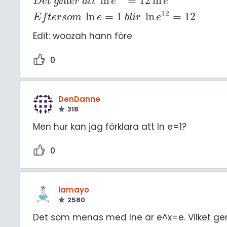
ln
=
12
ln
D
e
t
g
ä
l
l
e
r
a
t
t
e
e
12
ln
=
1
ln
=
12
E
f
t
e
r
s
o
m
e
b
l
i
r
e
Edit: woozah hann före
0
DenDanne
318
Men hur kan jag förklara att ln e=1?
0
lamayo
2580
Det som menas med lne är e^x=e. Vilket ger