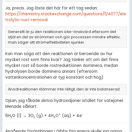
Ja, precis. Jag läste det här för ett tag sedan:
https://chemistry.stackexchange.com/questions/124077/ele
trolytic-rust-removal
Generellt är ju den reaktionen icke-önskvärd eftersom det
stjäl en del av strömmen och gör processen mindre effektiv,
man säger att strömeffektiviteten sjunker.
Kan man säga att den reaktionen är beroende av hur
mycket rost som finns kvar? Jag tänker att om det finns
mycket rost så borde rostreduktionen dominera, medan
hydrolysen borde dominera annars (eftersom
vattenkoncentrationen är typ konstant och hög).
Anodreaktionen stämmer inte riktigt, den är inte balanserad.
Ojsan, jag råkade skriva hydroxidjoner istället för vätejoner.
Menade såklart:
+
-
6H
O (l) → 3O
(g) + 4H
O
(aq) + 4e
2
2
3
Angående förändringen i Gibbs fria energi skulle jag gärna