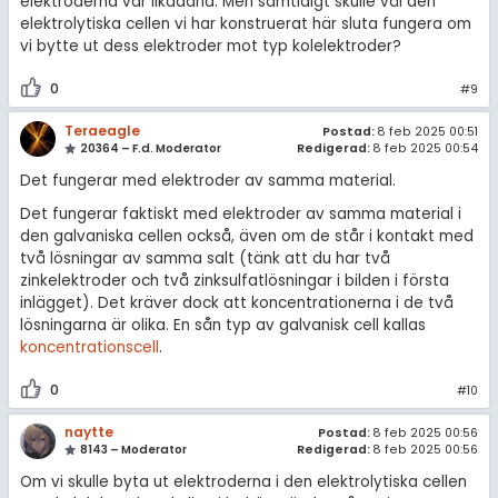
elektroderna var likadana. Men samtidigt skulle väl den
elektrolytiska cellen vi har konstruerat här sluta fungera om
vi bytte ut dess elektroder mot typ kolelektroder?
0
#9
Teraeagle
Postad:
8 feb 2025 00:51
20364 – F.d. Moderator
Redigerad:
8 feb 2025 00:54
Det fungerar med elektroder av samma material.
Det fungerar faktiskt med elektroder av samma material i
den galvaniska cellen också, även om de står i kontakt med
två lösningar av samma salt (tänk att du har två
zinkelektroder och två zinksulfatlösningar i bilden i första
inlägget). Det kräver dock att koncentrationerna i de två
lösningarna är olika. En sån typ av galvanisk cell kallas
koncentrationscell
.
0
#10
naytte
Postad:
8 feb 2025 00:56
8143 – Moderator
Redigerad:
8 feb 2025 00:56
Om vi skulle byta ut elektroderna i den elektrolytiska cellen