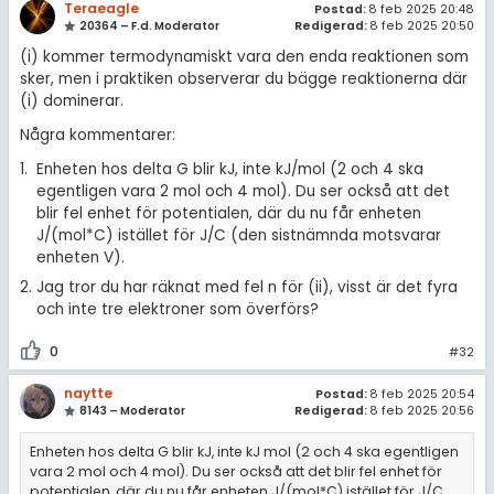
Teraeagle
Postad:
8 feb 2025 20:48
20364 – F.d. Moderator
Redigerad:
8 feb 2025 20:50
(i) kommer termodynamiskt vara den enda reaktionen som
sker, men i praktiken observerar du bägge reaktionerna där
(i) dominerar.
Några kommentarer:
Enheten hos delta G blir kJ, inte kJ/mol (2 och 4 ska
egentligen vara 2 mol och 4 mol). Du ser också att det
blir fel enhet för potentialen, där du nu får enheten
J/(mol*C) istället för J/C (den sistnämnda motsvarar
enheten V).
Jag tror du har räknat med fel n för (ii), visst är det fyra
och inte tre elektroner som överförs?
0
#32
naytte
Postad:
8 feb 2025 20:54
8143 – Moderator
Redigerad:
8 feb 2025 20:56
Enheten hos delta G blir kJ, inte kJ mol (2 och 4 ska egentligen
vara 2 mol och 4 mol). Du ser också att det blir fel enhet för
potentialen, där du nu får enheten J/(mol*C) istället för J/C