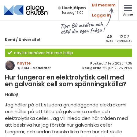
Bli medlem
Live­hjälpen
Torsdag 16:00
Logga in
Ämne
atematik
Alla ämnen
Tips: Bli medlem och
ställ din egen fråga !
sik
Kemi
48
1207
Kemi
/
Universitet
SVAR
VISNINGAR
Alla trådar
emi
naytte behöver inte mer hjälp
Grundskola
ologi
naytte
Postad:
7 feb 2025 17:35
8143 – Moderator
Redigerad:
22 jun 2025 21:48
Kemi 1
knik & Bygg
Hur fungerar en elektrolytisk cell med
Kemi 2
en galvanisk cell som spänningskälla?
rogrammering
Universitet
Halloj!
venska
Allmänna diskussioner
Jag håller på att studera grundläggande elektrokemi
och håller på att titta på galvaniska celler och
ngelska
Livehjälpen
elektrolytiska celler. Jag vill inleda den här tråden med
er språk
att beskriva hur jag förstår hur galvaniska celler
Topplistor
fungerar, och sedan försöka lirka fram hur det skulle