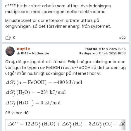
n*F*E blir hur stort arbete som utförs, dvs laddningen
multiplicerat med spänningen mellan elektroderna.
Minustecknet är där eftersom arbete utförs på
omgivningen, så det försvinner energi från systemet.
0
#22
naytte
Postad:
8 feb 2025 15:58
8143 – Moderator
Redigerad:
8 feb 2025 16:00
Okej, då ger jag det ett försök. Enligt några sökningar är den
vanligaste typen av FeOOH i rost α-FeOOH så det är den jag
utgår ifrån nu. Enligt sökningar på internet har vi:
∘
(
−
F
e
O
O
H
)
=
−
490
k
J
/
m
o
l
Δ
G
f
∘
α
-
F
e
O
O
H
=
-
490
k
J
/
m
o
l
Δ
G
α
f
∘
(
H
O
)
=
−
237
k
J
/
m
o
l
Δ
G
f
∘
H
2
O
=
-
237
k
J
/
m
o
l
Δ
G
2
f
+
∘
H
O
=
0
k
J
/
m
o
l
(
)
Δ
G
f
∘
H
3
O
+
=
0
k
J
/
m
o
l
Δ
G
3
f
Så vi har då:
∘
∘
∘
∘
°
=
12
(
H
O
)
+
(
H
)
+
3
(
O
)
+
Δ
G
°
=
12
Δ
G
f
∘
H
2
O
+
Δ
G
f
∘
H
2
+
3
Δ
G
f
∘
O
2
+
Δ
G
f
∘
Fe
Δ
G
Δ
G
Δ
G
Δ
G
Δ
G
2
2
2
f
f
f
f