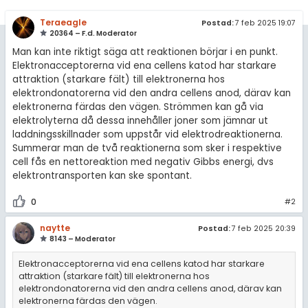
Teraeagle
Postad:
7 feb 2025 19:07
20364 – F.d. Moderator
Man kan inte riktigt säga att reaktionen börjar i en punkt.
Elektronacceptorerna vid ena cellens katod har starkare
attraktion (starkare fält) till elektronerna hos
elektrondonatorerna vid den andra cellens anod, därav kan
elektronerna färdas den vägen. Strömmen kan gå via
elektrolyterna då dessa innehåller joner som jämnar ut
laddningsskillnader som uppstår vid elektrodreaktionerna.
Summerar man de två reaktionerna som sker i respektive
cell fås en nettoreaktion med negativ Gibbs energi, dvs
elektrontransporten kan ske spontant.
0
#2
naytte
Postad:
7 feb 2025 20:39
8143 – Moderator
Elektronacceptorerna vid ena cellens katod har starkare
attraktion (starkare fält) till elektronerna hos
elektrondonatorerna vid den andra cellens anod, därav kan
elektronerna färdas den vägen.