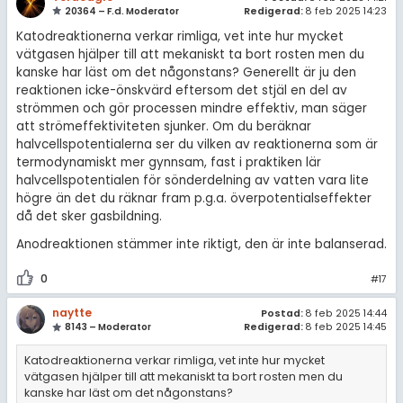
20364 – F.d. Moderator
Redigerad:
8 feb 2025 14:23
Katodreaktionerna verkar rimliga, vet inte hur mycket
vätgasen hjälper till att mekaniskt ta bort rosten men du
kanske har läst om det någonstans? Generellt är ju den
reaktionen icke-önskvärd eftersom det stjäl en del av
strömmen och gör processen mindre effektiv, man säger
att strömeffektiviteten sjunker. Om du beräknar
halvcellspotentialerna ser du vilken av reaktionerna som är
termodynamiskt mer gynnsam, fast i praktiken lär
halvcellspotentialen för sönderdelning av vatten vara lite
högre än det du räknar fram p.g.a. överpotentialseffekter
då det sker gasbildning.
Anodreaktionen stämmer inte riktigt, den är inte balanserad.
0
#17
naytte
Postad:
8 feb 2025 14:44
8143 – Moderator
Redigerad:
8 feb 2025 14:45
Katodreaktionerna verkar rimliga, vet inte hur mycket
vätgasen hjälper till att mekaniskt ta bort rosten men du
kanske har läst om det någonstans?