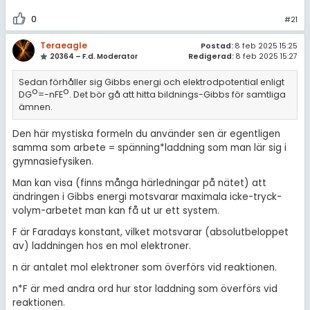
0
#21
Teraeagle
Postad:
8 feb 2025 15:25
20364 – F.d. Moderator
Redigerad:
8 feb 2025 15:27
Sedan förhåller sig Gibbs energi och elektrodpotential enligt
o
o
DG
=-nFE
. Det bör gå att hitta bildnings-Gibbs för samtliga
ämnen.
Den här mystiska formeln du använder sen är egentligen
samma som arbete = spänning*laddning som man lär sig i
gymnasiefysiken.
Man kan visa (finns många härledningar på nätet) att
ändringen i Gibbs energi motsvarar maximala icke-tryck-
volym-arbetet man kan få ut ur ett system.
F är Faradays konstant, vilket motsvarar (absolutbeloppet
av) laddningen hos en mol elektroner.
n är antalet mol elektroner som överförs vid reaktionen.
n*F är med andra ord hur stor laddning som överförs vid
reaktionen.