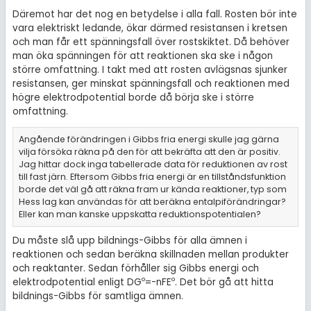
Däremot har det nog en betydelse i alla fall. Rosten bör inte
vara elektriskt ledande, ökar därmed resistansen i kretsen
och man får ett spänningsfall över rostskiktet. Då behöver
man öka spänningen för att reaktionen ska ske i någon
större omfattning. I takt med att rosten avlägsnas sjunker
resistansen, ger minskat spänningsfall och reaktionen med
högre elektrodpotential borde då börja ske i större
omfattning.
Angående förändringen i Gibbs fria energi skulle jag gärna
vilja försöka räkna på den för att bekräfta att den är positiv.
Jag hittar dock inga tabellerade data för reduktionen av rost
till fast järn. Eftersom Gibbs fria energi är en tillståndsfunktion
borde det väl gå att räkna fram ur kända reaktioner, typ som
Hess lag kan användas för att beräkna entalpiförändringar?
Eller kan man kanske uppskatta reduktionspotentialen?
Du måste slå upp bildnings-Gibbs för alla ämnen i
reaktionen och sedan beräkna skillnaden mellan produkter
och reaktanter. Sedan förhåller sig Gibbs energi och
o
o
elektrodpotential enligt DG
=-nFE
. Det bör gå att hitta
bildnings-Gibbs för samtliga ämnen.