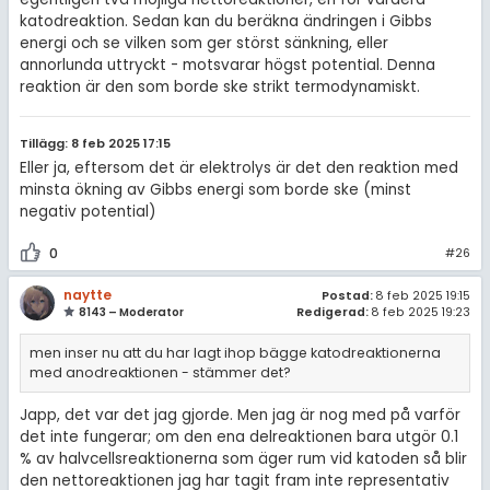
katodreaktion. Sedan kan du beräkna ändringen i Gibbs
energi och se vilken som ger störst sänkning, eller
annorlunda uttryckt - motsvarar högst potential. Denna
reaktion är den som borde ske strikt termodynamiskt.
Tillägg: 8 feb 2025 17:15
Eller ja, eftersom det är elektrolys är det den reaktion med
minsta ökning av Gibbs energi som borde ske (minst
negativ potential)
0
#26
naytte
Postad:
8 feb 2025 19:15
8143 – Moderator
Redigerad:
8 feb 2025 19:23
men inser nu att du har lagt ihop bägge katodreaktionerna
med anodreaktionen - stämmer det?
Japp, det var det jag gjorde. Men jag är nog med på varför
det inte fungerar; om den ena delreaktionen bara utgör 0.1
% av halvcellsreaktionerna som äger rum vid katoden så blir
den nettoreaktionen jag har tagit fram inte representativ