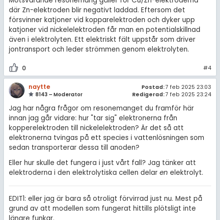
Motsvarande resonemang gäller för Cu/Zn-elektroderna
där Zn-elektroden blir negativt laddad. Eftersom det
försvinner katjoner vid kopparelektroden och dyker upp
katjoner vid nickelelektroden får man en potentialskillnad
även i elektrolyten. Ett elektriskt fält uppstår som driver
jontransport och leder strömmen genom elektrolyten.
0
#4
naytte
Postad:
7 feb 2025 23:03
8143 – Moderator
Redigerad:
7 feb 2025 23:24
Jag har några frågor om resonemanget du framför här
innan jag går vidare: hur "tar sig" elektronerna från
kopperelektroden till nickelelektroden? Är det så att
elektronerna tvingas på ett species i vattenlösningen som
sedan transporterar dessa till anoden?
Eller hur skulle det fungera i just vårt fall? Jag tänker att
elektroderna i den elektrolytiska cellen delar
en
elektrolyt.
EDIT1: eller jag är bara så otroligt förvirrad just nu. Mest på
grund av att modellen som fungerat hittills plötsligt inte
längre funkar.