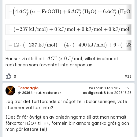
(
+
∘
∘
∘
−
4
(
−
F
e
O
O
H
)
+
6
(
H
O
)
+
6
H
O
(
)
-
(
4
Δ
G
f
∘
α
-
F
e
O
O
H
+
6
Δ
G
f
∘
H
2
O
+
6
Δ
G
f
∘
H
3
O
+
)
Δ
G
α
Δ
G
Δ
G
2
3
f
f
f
=
(
−
237
k
J
/
m
o
l
)
+
0
k
J
/
m
o
l
+
0
k
J
/
m
o
l
+
0
k
J
/
m
o
l
−
=
(
-
237
k
J
/
m
o
l
)
+
0
k
J
/
m
o
l
+
0
k
J
/
m
o
l
+
0
k
J
/
m
o
l
-
(
4
·
(
-
490
k
J
/
m
o
=
12
⋅
(
−
237
k
J
/
m
o
l
)
−
(
4
⋅
(
−
490
k
J
/
m
o
l
)
+
6
⋅
(
−
237
=
12
·
(
-
237
k
J
/
m
o
l
)
-
(
4
·
(
-
490
k
J
/
m
o
l
)
+
6
·
(
-
237
k
J
/
m
o
l
)
)
=
530
k
J
°
>
0
J
/
m
o
l
Här ser vi alltså att
, vilket innebär att
Δ
G
°
>
0
J
/
m
o
l
Δ
G
reaktionen som förväntat inte är spontan.
0
#23
Teraeagle
Postad:
8 feb 2025 16:25
20364 – F.d. Moderator
Redigerad:
8 feb 2025 16:25
Jag tror det fortfarande är något fel i balanseringen, väte
stämmer väl t.ex. inte?
(Det är för övrigt en av anledningarna till att man normalt
förkortar H3O+ till H+, formeln blir annars ganska grötig och
man gör lättare fel)