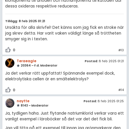
kloridjonerna till anoden och natriumjonerna till katoden där
dessa oxideras respektive reduceras.
Tillägg: 8 feb 2025 01:21
Ursäkta för alla skrivfel! Det känns som jag fick en stroke när
jag skrev detta. Har varit vaken väldigt länge så tröttheten
smyger sig in i texten.
0
#13
Teraeagle
Postad:
8 feb 2025 01:21
20364 – F.d. Moderator
Ja det verkar rätt uppfattat! Spännande exempel dock,
elektrolytiska cellen är en smältelektrolys?
0
#14
naytte
Postad:
8 feb 2025 01:25
8143 – Moderator
Ja, tydligen haha. Just flytande natriumklorid verkar vara ett
vanligt exempel i läroböcker så det var det det fick bli.
Jag vill titta på ett exempel till innan jag grönmarkerar den