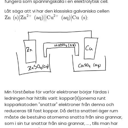
amhällsorientering
fungera som spänningskälla i en elektrolytisk cell.
Regler
Låt säga att vi har den klassiska galvaniska cellen
konomi
2
+
2
+
∣
∣
∣
∣
Z
n
(
s
)
Z
n
(
a
q
)
C
u
(
a
q
)
C
u
(
s
)
:
Z
n
s
|
Z
n
2
+
a
q
|
|
C
u
2
+
a
q
|
C
u
s
∣
∣
∣
∣
För lärare
ler ämnen
7 inloggade
riga diskussioner
Om Pluggakuten
Allmänna villkor
Cookie-inställningar
Min förståelse för varför elektroner börjar färdas i
ledningen har hittills varit: koppar(II)jonerna runt
kopparkatoden "snattar" elektroner från denna och
reduceras till fast koppar. Då detta snatteri äger rum
måste de bestulna atomerna snatta från sina grannar,
som i sin tur snattar från sina grannar, ... , tills man har