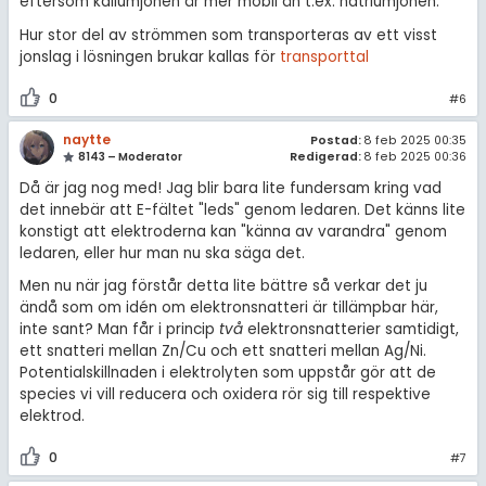
eftersom kaliumjonen är mer mobil än t.ex. natriumjonen.
Hur stor del av strömmen som transporteras av ett visst
jonslag i lösningen brukar kallas för
transporttal
0
#6
naytte
Postad:
8 feb 2025 00:35
8143 – Moderator
Redigerad:
8 feb 2025 00:36
Då är jag nog med! Jag blir bara lite fundersam kring vad
det innebär att E-fältet "leds" genom ledaren. Det känns lite
konstigt att elektroderna kan "känna av varandra" genom
ledaren, eller hur man nu ska säga det.
Men nu när jag förstår detta lite bättre så verkar det ju
ändå som om idén om elektronsnatteri är tillämpbar här,
inte sant? Man får i princip
två
elektronsnatterier samtidigt,
ett snatteri mellan Zn/Cu och ett snatteri mellan Ag/Ni.
Potentialskillnaden i elektrolyten som uppstår gör att de
species vi vill reducera och oxidera rör sig till respektive
elektrod.
0
#7