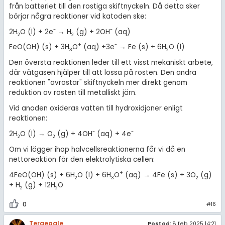
från batteriet till den rostiga skiftnyckeln. Då detta sker
börjar några reaktioner vid katoden ske:
-
-
2H
O (l) + 2e
→ H
(g) + 2OH
(aq)
2
2
+
-
FeO(OH) (s) + 3H
O
(aq) +3e
→ Fe (s) + 6H
O (l)
3
2
Den översta reaktionen leder till ett visst mekaniskt arbete,
där vätgasen hjälper till att lossa på rosten. Den andra
reaktionen "avrostar" skiftnyckeln mer direkt genom
reduktion av rosten till metalliskt järn.
Vid anoden oxideras vatten till hydroxidjoner enligt
reaktionen:
-
-
2H
O (l) → O
(g) + 4OH
(aq) + 4e
2
2
Om vi lägger ihop halvcellsreaktionerna får vi då en
nettoreaktion för den elektrolytiska cellen:
+
4FeO(OH) (s) + 6H
O (l) + 6H
O
(aq) → 4Fe (s) + 3O
(g)
2
3
2
+ H
(g) + 12H
O
2
2
0
#16
Teraeagle
Postad:
8 feb 2025 14:21