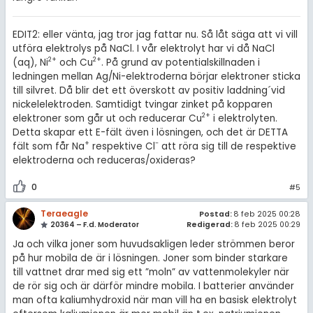
EDIT2: eller vänta, jag tror jag fattar nu. Så låt säga att vi vill
utföra elektrolys på NaCl. I vår elektrolyt har vi då NaCl
2+
2+
(aq), Ni
och Cu
. På grund av potentialskillnaden i
ledningen mellan Ag/Ni-elektroderna börjar elektroner sticka
till silvret. Då blir det ett överskott av positiv laddning´vid
nickelelektroden. Samtidigt tvingar zinket på kopparen
2
+
elektroner som går ut och reducerar Cu
i elektrolyten.
Detta skapar ett E-fält även i lösningen, och det är DETTA
+
-
fält som får Na
respektive Cl
att röra sig till de respektive
elektroderna och reduceras/oxideras?
0
#5
Teraeagle
Postad:
8 feb 2025 00:28
20364 – F.d. Moderator
Redigerad:
8 feb 2025 00:29
Ja och vilka joner som huvudsakligen leder strömmen beror
på hur mobila de är i lösningen. Joner som binder starkare
till vattnet drar med sig ett ”moln” av vattenmolekyler när
de rör sig och är därför mindre mobila. I batterier använder
man ofta kaliumhydroxid när man vill ha en basisk elektrolyt