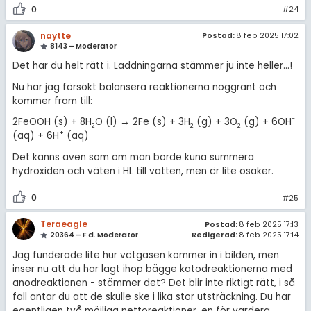
0
#24
naytte
Postad:
8 feb 2025 17:02
8143 – Moderator
Det har du helt rätt i. Laddningarna stämmer ju inte heller...!
Nu har jag försökt balansera reaktionerna noggrant och
kommer fram till:
-
2FeOOH (s) + 8H
O (l) → 2Fe (s) + 3H
(g) + 3O
(g) + 6OH
2
2
2
+
(aq) + 6H
(aq)
Det känns även som om man borde kuna summera
hydroxiden och väten i HL till vatten, men är lite osäker.
0
#25
Teraeagle
Postad:
8 feb 2025 17:13
20364 – F.d. Moderator
Redigerad:
8 feb 2025 17:14
Jag funderade lite hur vätgasen kommer in i bilden, men
inser nu att du har lagt ihop bägge katodreaktionerna med
anodreaktionen - stämmer det? Det blir inte riktigt rätt, i så
fall antar du att de skulle ske i lika stor utsträckning. Du har
egentligen två möjliga nettoreaktioner, en för vardera