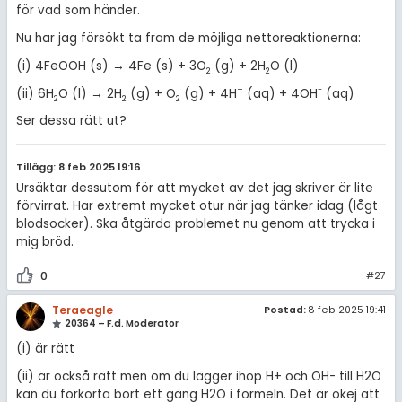
för vad som händer.
Nu har jag försökt ta fram de möjliga nettoreaktionerna:
(i) 4FeOOH (s) → 4Fe (s) + 3O
(g) + 2H
O (l)
2
2
+
-
(ii) 6H
O (l) → 2H
(g) + O
(g) + 4H
(aq) + 4OH
(aq)
2
2
2
Ser dessa rätt ut?
Tillägg: 8 feb 2025 19:16
Ursäktar dessutom för att mycket av det jag skriver är lite
förvirrat. Har extremt mycket otur när jag tänker idag (lågt
blodsocker). Ska åtgärda problemet nu genom att trycka i
mig bröd.
0
#27
Teraeagle
Postad:
8 feb 2025 19:41
20364 – F.d. Moderator
(i) är rätt
(ii) är också rätt men om du lägger ihop H+ och OH- till H2O
kan du förkorta bort ett gäng H2O i formeln. Det är okej att