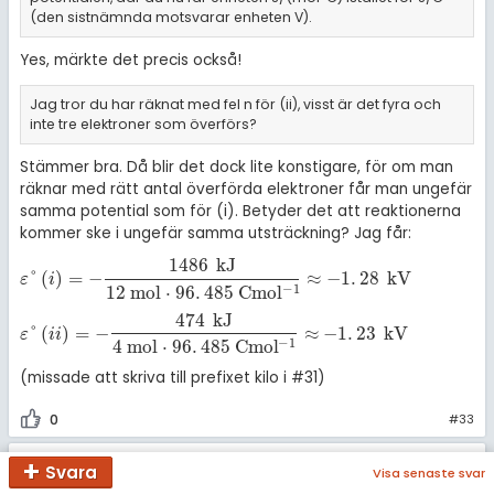
(den sistnämnda motsvarar enheten V).
Yes, märkte det precis också!
Jag tror du har räknat med fel n för (ii), visst är det fyra och
inte tre elektroner som överförs?
Stämmer bra. Då blir det dock lite konstigare, för om man
räknar med rätt antal överförda elektroner får man ungefär
samma potential som för (i). Betyder det att reaktionerna
kommer ske i ungefär samma utsträckning? Jag får:
1486
kJ
°
(
)
=
−
≈
−
1
.
28
kV
ε
°
i
=
-
1486
kJ
12
mol
·
96
.
485
C
m
o
l
-
1
≈
-
1
.
28
kV
ε
i
12
mol
⋅
96
.
485
C
m
o
l
−
1
474
kJ
°
(
)
=
−
≈
−
1
.
23
kV
ε
°
i
i
=
-
474
kJ
4
mol
·
96
.
485
C
m
o
l
-
1
≈
-
1
.
23
kV
ε
i
i
4
mol
⋅
96
.
485
C
m
o
l
−
1
(missade att skriva till prefixet kilo i #31)
0
#33
Teraeagle
Postad:
8 feb 2025 21:00
Svara
Visa senaste svar
20364 – F.d. Moderator
Redigerad:
8 feb 2025 21:15