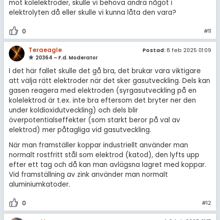
mot kolelektroder, skulle vi behöva ändra något i
elektrolyten då eller skulle vi kunna låta den vara?
0
#11
Teraeagle
Postad:
8 feb 2025 01:09
20364 – F.d. Moderator
I det här fallet skulle det gå bra, det brukar vara viktigare
att välja rätt elektroder när det sker gasutveckling. Dels kan
gasen reagera med elektroden (syrgasutveckling på en
kolelektrod är t.ex. inte bra eftersom det bryter ner den
under koldioxidutveckling) och dels blir
överpotentialseffekter (som starkt beror på val av
elektrod) mer påtagliga vid gasutveckling.
När man framställer koppar industriellt använder man
normalt rostfritt stål som elektrod (katod), den lyfts upp
efter ett tag och då kan man avlägsna lagret med koppar.
Vid framställning av zink använder man normalt
aluminiumkatoder.
0
#12