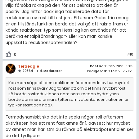
vilja försöka räkna på den för att bekräfta att den är
positiv. Jag hittar dock inga tabellerade data för
reduktionen av rost till fast järn. Eftersom Gibbs fria energi
är en tillståndsfunktion borde det väl gå att räkna fram ur
kända reaktioner, typ som Hess lag kan användas för att
beräkna entalpiförändringar? Eller kan man kanske
uppskatta reduktionspotentialen?
0
#18
Teraeagle
Postad:
8 feb 2025 15:09
20364 – F.d. Moderator
Redigerad:
8 feb 2025 15:11
Kan man säga att den reaktionen är beroende av hur mycket
rost som finns kvar? Jag tänker att om det finns mycket rost
så borde rostreduktionen dominera, medan hydrolysen
borde dominera annars (eftersom vattenkoncentrationen är
typ konstant och hög).
Termodynamiskt ska det inte spela någon roll eftersom
aktiviteten hos ett rent fast ämne är 1, oavsett hur mycket
av ämnet man har. Om du räknar på elektrodpotentialen ser
du det tydligare.