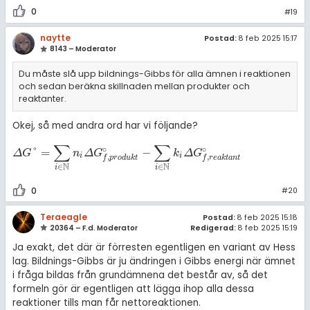
0
#19
naytte
Postad:
8 feb 2025 15:17
8143 – Moderator
Du måste slå upp bildnings-Gibbs för alla ämnen i reaktionen
och sedan beräkna skillnaden mellan produkter och
reaktanter.
Okej, så med andra ord har vi följande?
∑
∑
∘
∘
°
=
−
Δ
G
°
=
∑
i
∈
ℕ
n
i
Δ
G
f
,
p
r
o
d
u
k
t
∘
-
∑
i
∈
ℕ
k
i
Δ
G
f
,
r
e
a
k
t
a
n
t
∘
Δ
G
n
Δ
G
k
Δ
G
i
i
,
,
f
p
r
o
d
u
k
t
f
r
e
a
k
t
a
n
t
N
N
∈
∈
i
i
0
#20
Teraeagle
Postad:
8 feb 2025 15:18
20364 – F.d. Moderator
Redigerad:
8 feb 2025 15:19
Ja exakt, det där är förresten egentligen en variant av Hess
lag. Bildnings-Gibbs är ju ändringen i Gibbs energi när ämnet
i fråga bildas från grundämnena det består av, så det
formeln gör är egentligen att lägga ihop alla dessa
reaktioner tills man får nettoreaktionen.