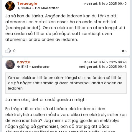
Teraeagle
Postad:
8 feb 2025 00:40
20364 – F.d. Moderator
Ja så kan du tänka. Angående ledaren kan du tänka att
atomerna i en metall kan anses ha en enda stor orbital
(ledningsbandet). Om en elektron tillhör en atom längst ut i
ena änden så tillhör de på något sätt samtidigt även
atomerna i andra änden av ledaren.
0
#8
naytte
Postad:
8 feb 2025 00:46
8143 – Moderator
Redigerad:
8 feb 2025 00:46
Om en elektron tillhör en atom längst ut i ena änden så tillhör
de på något sätt samtidigt även atomerna i andra änden av
ledaren.
Ja men okej, det är ändå ganska rimligt.
En fråga till: är det så att båda elektroderna i den
elektrolytiska cellen måste vara olika i en elektrolys eller kan
de vara identiska? Jag minns att jag gjorde en elektrolys
någon gång på gymansiet, och då tror jag att båda