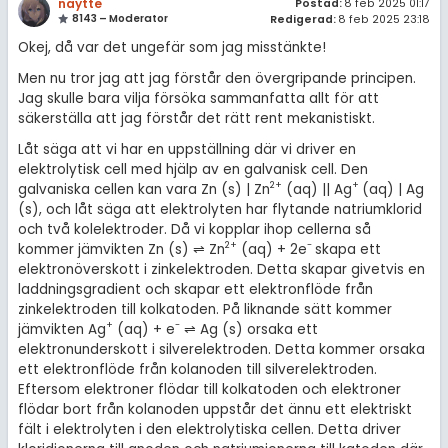
naytte
Postad:
8 feb 2025 01:17
8143 – Moderator
Redigerad:
8 feb 2025 23:18
Okej, då var det ungefär som jag misstänkte!
Men nu tror jag att jag förstår den övergripande principen.
Jag skulle bara vilja försöka sammanfatta allt för att
säkerställa att jag förstår det rätt rent mekanistiskt.
Låt säga att vi har en uppställning där vi driver en
elektrolytisk cell med hjälp av en galvanisk cell. Den
2+
+
galvaniska cellen kan vara Zn (s) | Zn
(aq) || Ag
(aq) | Ag
(s), och låt säga att elektrolyten har flytande natriumklorid
och två kolelektroder. Då vi kopplar ihop cellerna så
2+
-
kommer jämvikten Zn (s) ⇌ Zn
(aq) + 2e
skapa ett
elektronöverskott i zinkelektroden. Detta skapar givetvis en
laddningsgradient och skapar ett elektronflöde från
zinkelektroden till kolkatoden. På liknande sätt kommer
+
-
jämvikten Ag
(aq) + e
⇌ Ag (s) orsaka ett
elektronunderskott i silverelektroden. Detta kommer orsaka
ett elektronflöde från kolanoden till silverelektroden.
Eftersom elektroner flödar till kolkatoden och elektroner
flödar bort från kolanoden uppstår det ännu ett elektriskt
fält i elektrolyten i den elektrolytiska cellen. Detta driver