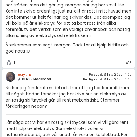
här tråden, men det gör jag imorgon när jag har sovit lite.
Kan inte skriva ordentligt just nu; allt är rätt i mitt huvud men
det kommer ut helt fel när jag skriver det. Det exemplet jag
vill kolla på är elektrolys för att ta bort rost från olika
föremål, ty det verkar som en väldigt användbar och häftig
tillämpning av elektrolys och elektrokemi.
Återkommer som sagt imorgon. Tack för all hjälp hittills och
god natt! :D
1
#15
naytte
Postad:
8 feb 2025 14:05
8143 – Moderator
Redigerad:
8 feb 2025 14:05
Nu har jag funderat en del och tror att jag har kommit fram
till något. Nedan försöker jag beskriva hur en elektrolys av
en rostig skiftnyckel går till rent mekanistiskt. Stämmer
förklaringen nedan?
Låt säga att vi har en rostig skiftnyckel som vi vill göra rent
med hjälp av elektrolys. Som elektrolyt väljer vi
natriumkarbonat, och vår anod får vara en kolelektrod. För