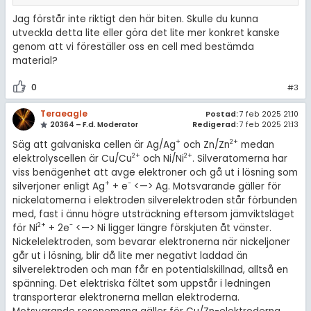
Jag förstår inte riktigt den här biten. Skulle du kunna
utveckla detta lite eller göra det lite mer konkret kanske
genom att vi föreställer oss en cell med bestämda
material?
0
#3
Teraeagle
Postad:
7 feb 2025 21:10
20364 – F.d. Moderator
Redigerad:
7 feb 2025 21:13
+
2+
Säg att galvaniska cellen är Ag/Ag
och Zn/Zn
medan
2+
2+
elektrolyscellen är Cu/Cu
och Ni/Ni
. Silveratomerna har
viss benägenhet att avge elektroner och gå ut i lösning som
+
-
silverjoner enligt Ag
+ e
<—> Ag. Motsvarande gäller för
nickelatomerna i elektroden silverelektroden står förbunden
med, fast i ännu högre utsträckning eftersom jämviktsläget
2+
-
för Ni
+ 2e
<—> Ni ligger längre förskjuten åt vänster.
Nickelelektroden, som bevarar elektronerna när nickeljoner
går ut i lösning, blir då lite mer negativt laddad än
silverelektroden och man får en potentialskillnad, alltså en
spänning. Det elektriska fältet som uppstår i ledningen
transporterar elektronerna mellan elektroderna.