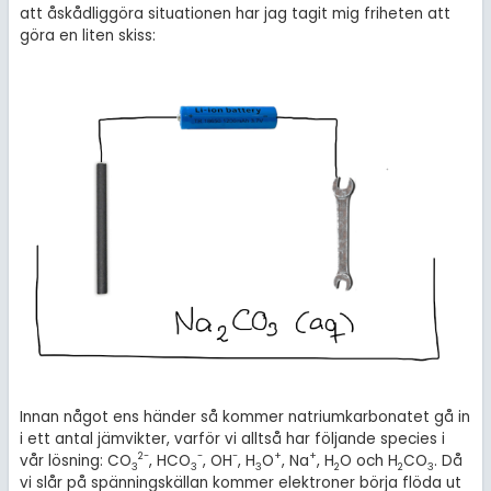
att åskådliggöra situationen har jag tagit mig friheten att
göra en liten skiss:
Innan något ens händer så kommer natriumkarbonatet gå in
i ett antal jämvikter, varför vi alltså har följande species i
2
-
-
-
+
+
vår lösning: CO
, HCO
, OH
, H
O
, Na
, H
O och H
CO
. Då
3
3
3
2
2
3
vi slår på spänningskällan kommer elektroner börja flöda ut