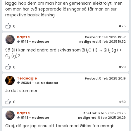
lägga ihop dem om man har en gemensam elektrolyt, men
om man har två separerade lösningar så får man en sur
respektive basisk lösning.
0
#28
naytte
Postad:
8 feb 2025 19:52
8143 – Moderator
Redigerad:
8 feb 2025 19:52
Så (ii) kan med andra ord skrivas som 2H
O (l) → 2H
(g) +
2
2
O
(g)?
2
0
#29
Teraeagle
Postad:
8 feb 2025 20:19
20364 – F.d. Moderator
Jo det stämmer
0
#30
naytte
Postad:
8 feb 2025 20:28
8143 – Moderator
Redigerad:
8 feb 2025 20:29
Okej, då gör jag ännu ett försök med Gibbs fria energi: