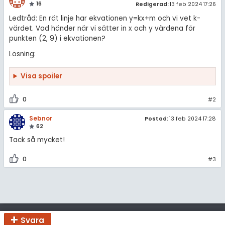
amhällsorientering
Statistik
16
Redigerad:
13 feb 2024 17:26
för högskolan
Ledtråd: En rät linje har ekvationen y=kx+m och vi vet k-
konomi
Livehjälpen
värdet. Vad händer när vi sätter in x och y värdena för
iversitet
punkten (2, 9) i ekvationen?
ler ämnen
Topplistor
Lösning:
gskoleprovet
riga diskussioner
Regler
Fy (mattedelen)
Visa spoiler
lmänna diskussioner
För lärare
0
#2
7 inloggade
Sebnor
Postad:
13 feb 2024 17:28
62
Om Pluggakuten
Tack så mycket!
0
#3
Allmänna villkor
Cookie-inställningar
Svara