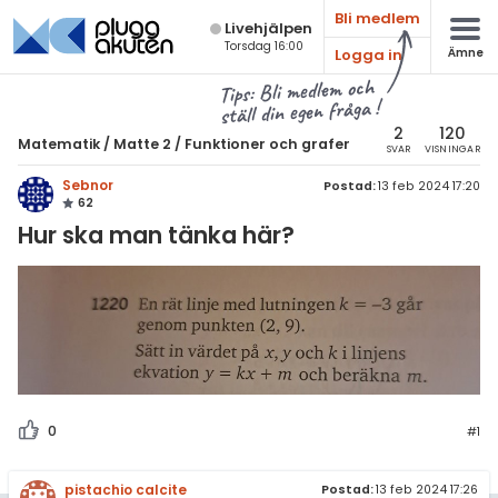
Bli medlem
Live­hjälpen
Torsdag 16:00
Logga in
Ämne
atematik
Alla ämnen
Tips: Bli medlem och
ställ din egen fråga !
Matematik
sik
atematik
2
120
Matematik
/
Matte 2
/
Funktioner och grafer
SVAR
VISNINGAR
Alla trådar
emi
Matte 2
Sebnor
Postad:
13 feb 2024 17:20
62
Alla trådar
skurs 7
ologi
Hur ska man tänka här?
skurs 8
Algebra
knik & Bygg
skurs 9
Andragradsekvationer
rogrammering
tte 1
Funktioner och grafer
venska
tte 2
Linjära ekvationssystem
ngelska
tte 3
Logik och geometri
0
#1
er språk
tte 4
Logaritmer
pistachio calcite
Postad:
13 feb 2024 17:26
tte 5