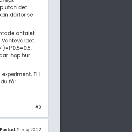
 p utan det
kan därför se
äntade antalet
r. Väntevärdet
1)=1*0.5=0.5.
dar ihop hur
 experiment. Till
du får.
#3
Postad:
21 maj 20:22