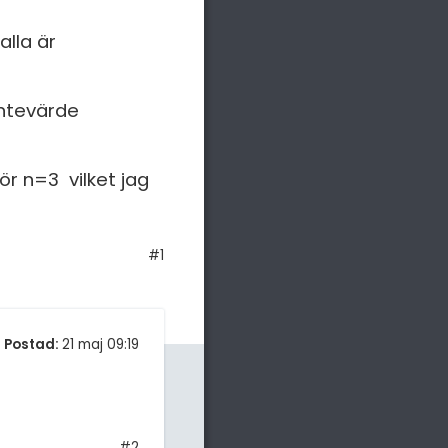
alla är
äntevärde
ör n=3 vilket jag
#1
Postad:
21 maj 09:19
#2