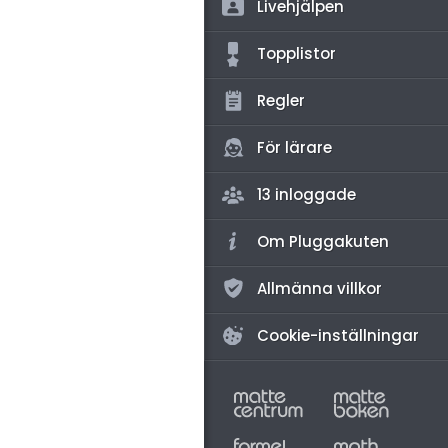
amhällsorientering
Livehjälpen
för högskolan
konomi
Topplistor
iversitet
ler ämnen
Regler
gskoleprovet
riga diskussioner
Fy (mattedelen)
För lärare
lmänna diskussioner
13 inloggade
Om Pluggakuten
Allmänna villkor
Cookie-inställningar