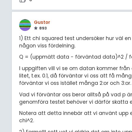
Gustor
893
1) Ett chi squared test undersöker hur väl e
någon viss fördelning.
Q = (uppmätt data - förväntad data)^2 / 
I uppgiften vill vi se om datan kommer från 
litet, t.ex. 0.1, då förväntar vi oss att få må
förväntar vi oss istället många 2:or och 3:or.
Vad vi förväntar oss beror alltså på vad p
genomföra testet behöver vi därför skatta e
Notera att detta innebär att vi använt upp e
chi^2.
2) Formellt sett vet vi aldrig det om inte upp