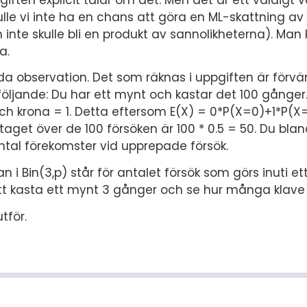
ulle vi inte ha en chans att göra en ML-skattning av
inte skulle bli en produkt av sannolikheterna). Man 
a.
da observation. Det som räknas i uppgiften är förv
 följande: Du har ett mynt och kastar det 100 gånge
 och krona = 1. Detta eftersom E(X) = 0*P(X=0)+1*P(X=
et över de 100 försöken är 100 * 0.5 = 50. Du blan
tal förekomster vid upprepade försök.
an i Bin(3,p) står för antalet försök som görs inuti ett
tt kasta ett mynt 3 gånger och se hur många klave 
tför.