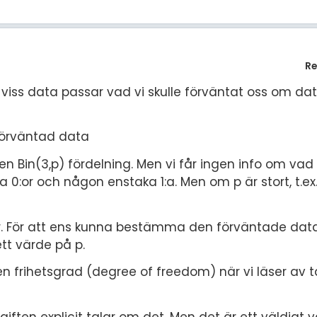
Re
n viss data passar vad vi skulle förväntat oss om d
förväntad data
en Bin(3,p) fördelning. Men vi får ingen info om vad
nga 0:or och någon enstaka 1:a. Men om p är stort, t.ex.
 är. För att ens kunna bestämma den förväntade dat
tt värde på p.
n frihetsgrad (degree of freedom) när vi läser av t
giften explicit talar om det. Men det är ett väldigt v