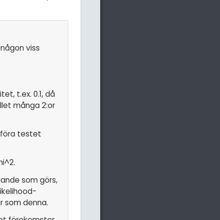
 någon viss
t, t.ex. 0.1, då
ället många 2:or
föra testet
hi^2.
agande som görs,
ikelihood-
ter som denna.
let förekomster