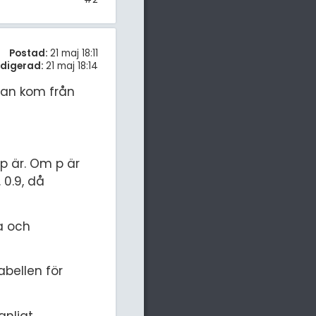
Postad:
21 maj 18:11
digerad:
21 maj 18:14
atan kom från
 p är. Om p är
 0.9, då
a och
abellen för
anligt