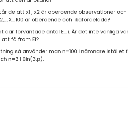
tår de att x1 , x2 är oberoende observationer och 
 X2,...,X_100 är oberoende och likafördelade?
t där förväntade antal E_i. Är det inte vanliga v
 att få fram Ei?
attning så använder man n=100 i nämnare istället f
ch n=3 i Bin(3,p).