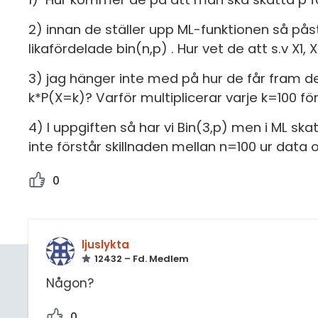
2) innan de ställer upp ML-funktionen så pås
likafördelade bin(n,p) . Hur vet de att s.v X1,
3) jag hänger inte med på hur de får fram de
k*P(X=k)? Varför multiplicerar varje k=100 för
4) I uppgiften så har vi Bin(3,p) men i ML sk
inte förstår skillnaden mellan n=100 ur data o
0
ljuslykta
12432 – Fd. Medlem
Någon?
0