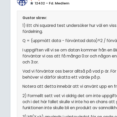
12432 – Fd. Medlem
Gustor skrev:
1) Ett chi squared test undersöker hur väl en vi
fördelning.
Q = (uppmätt data - förväntad data)^2 / förv
I uppgiften vill vi se om datan kommer från en Bin(
förväntar vi oss att få många 0:or och någon enst
och 3:or.
Vad vi förväntar oss beror alltså på vad p är.
behöver vi därför skatta ett värde på p.
Notera att detta innebär att vi använt upp en fr
2) Formellt sett vet vi aldrig det om inte uppgif
och i det här fallet skulle vi inte ha en chans 
funktionen inte skulle bli en produkt av sannoli
3) kP(X=k) används i väntevärdet för en enda o