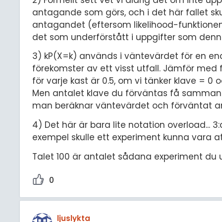
antagande som görs, och i det här fallet sk
antagandet (eftersom likelihood-funktionen 
det som underförstått i uppgifter som denn
3) kP(X=k) används i väntevärdet för en en
förekomster av ett visst utfall. Jämför med
för varje kast är 0.5, om vi tänker klave = 0
Men antalet klave du förväntas få sammantag
man beräknar väntevärdet och förväntat an
4) Det här är bara lite notation overload... 3:
exempel skulle ett experiment kunna vara a
Talet 100 är antalet sådana experiment du u
0
ljuslykta