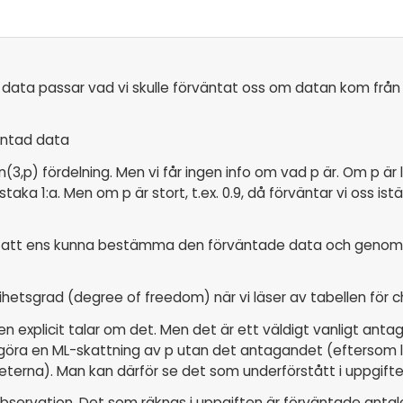
ss data passar vad vi skulle förväntat oss om datan kom från
äntad data
3,p) fördelning. Men vi får ingen info om vad p är. Om p är lite
aka 1:a. Men om p är stort, t.ex. 0.9, då förväntar vi oss ist
 För att ens kunna bestämma den förväntade data och genom
ihetsgrad (degree of freedom) när vi läser av tabellen för c
ten explicit talar om det. Men det är ett väldigt vanligt ant
att göra en ML-skattning av p utan det antagandet (eftersom l
kheterna). Man kan därför se det som underförstått i uppgif
bservation. Det som räknas i uppgiften är förväntade anta