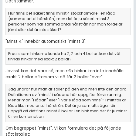
Det stämmer.
Hur finns det säkert finns minst 4 stockholmare i en låda
(samma antal hårstrån) men det är ju säkert minst 3
personer som har samma antal hårstrån när man fördelar
jämt eller det är inte säkert?
"Minst 4" innebär automatiskt "minst 3".
Precis som hinkarna kunde ha 2, 2 och 4 bollar, kan det väl
finnas hinkar med exakt 2 bollar?
Javisst kan det vara så, men
alla
hinkar kan inte innehålla
exakt 2 bollar eftersom vi då får 2 bollar "över".
Jag undrar hur man är säker på den ena men inte den andra.
Definitionen av "minst" i sådana här uppgifter förvirrar mig.
Menar man "i lådan" eller "i varje låda som finns"? I mitt fall är
låda lika med antal hårstrån. Det är ju som att säga i din
uppgift att det finns minst 3 bollar i en hink men det är ju minst
0 i en kombination!
Om begreppet "minst". Vi kan formulera det på följande
sätt istället: