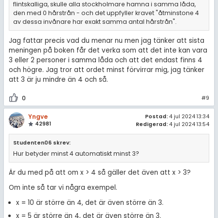
flintskalliga, skulle alla stockholmare hamna i samma låda,
den med 0 hårstrån - och det uppfyller kravet "åtminstone 4
av dessa invånare har exakt samma antal hårstrån".
Jag fattar precis vad du menar nu men jag tänker att sista
meningen på boken får det verka som att det inte kan vara
3 eller 2 personer i samma låda och att det endast finns 4
och högre. Jag tror att ordet minst förvirrar mig, jag tänker
att 3 är ju mindre än 4 och så.
0
#9
Yngve
Postad:
4 jul 2024 13:34
42981
Redigerad:
4 jul 2024 13:54
Studenten06 skrev:
Hur betyder minst 4 automatiskt minst 3?
Är du med på att om x > 4 så gäller det även att x > 3?
Om inte så tar vi några exempel.
x = 10 är större än 4, det är även större än 3.
x = 5 är större än 4, det är även större än 3.