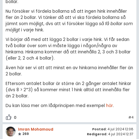
bollar.
Nu försöker vi fördela bollarna så att ingen hink innehåller
fler än 2 bollar. Vi tänker då att vi ska fördela bollarna så
jämnt som möjligt, dvs att vi försöker lägga
så få bollar som
möjligt
i varje hink.
Vi börjar då med att lägga 2 bollar i varje hink. Vi får sedan
två bollar över som vi måste lägga i någon/några av
hinkarna. Hinkarna kommer då att innehålla 2, 3 och 3 bollar
(eller 2, 2 och 4 bollar).
Även här ser vi att att minst en av hinkarna innehåller fler än
2 bollar.
Eftersom antalet bollar är större än 2 gånger antalet hinkar
(dvs 8 > 2*3) så kommer minst 1 hink alltid att innehålla fler
än 2 bollar.
Du kan läsa mer om lådprincipen med exempel
här
.
0
#4
Imran Mohamoud
Postad:
4 jul 2024 12:08
269
Redigerad:
4 jul 2024 12:37