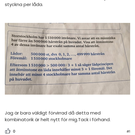
amhällsorientering
Livehjälpen
styckna per låda.
för högskolan
konomi
Topplistor
iversitet
ler ämnen
Regler
gskoleprovet
riga diskussioner
Fy (mattedelen)
För lärare
lmänna diskussioner
12 inloggade
Om Pluggakuten
Allmänna villkor
Cookie-inställningar
Jag är bara väldigt förvirrad då detta med
kombinatorik är helt nytt för mig.Tack i förhand.
0
#1