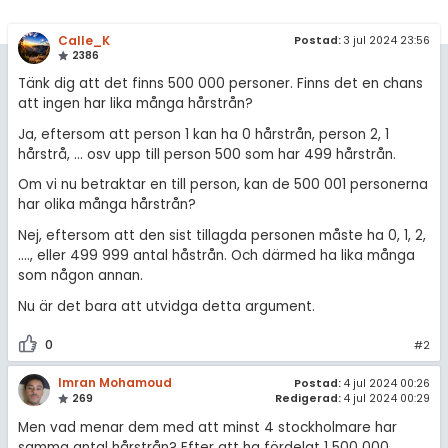
Calle_K
Postad:
3 jul 2024 23:56
2386
Tänk dig att det finns 500 000 personer. Finns det en chans
att ingen har lika många hårstrån?
Ja, eftersom att person 1 kan ha 0 hårstrån, person 2, 1
hårstrå, ... osv upp till person 500 som har 499 hårstrån.
Om vi nu betraktar en till person, kan de 500 001 personerna
har olika många hårstrån?
Nej, eftersom att den sist tillagda personen måste ha 0, 1, 2,
...., eller 499 999 antal håstrån. Och därmed ha lika många
som någon annan.
Nu är det bara att utvidga detta argument.
0
#2
Imran Mohamoud
Postad:
4 jul 2024 00:26
269
Redigerad:
4 jul 2024 00:29
Men vad menar dem med att minst 4 stockholmare har
samma antal hårstrån? Efter att ha fördelat 1 500 000