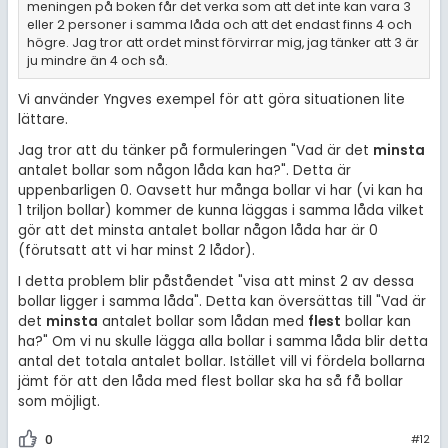
meningen på boken får det verka som att det inte kan vara 3
eller 2 personer i samma låda och att det endast finns 4 och
högre. Jag tror att ordet minst förvirrar mig, jag tänker att 3 är
ju mindre än 4 och så.
Vi använder Yngves exempel för att göra situationen lite
lättare.
Jag tror att du tänker på formuleringen "Vad är det
minsta
antalet bollar som någon låda kan ha?". Detta är
uppenbarligen 0. Oavsett hur många bollar vi har (vi kan ha
1 triljon bollar) kommer de kunna läggas i samma låda vilket
gör att det minsta antalet bollar någon låda har är 0
(förutsatt att vi har minst 2 lådor).
I detta problem blir påståendet "visa att minst 2 av dessa
bollar ligger i samma låda". Detta kan översättas till "Vad är
det
minsta
antalet bollar som lådan med
flest
bollar kan
ha?" Om vi nu skulle lägga alla bollar i samma låda blir detta
antal det totala antalet bollar. Istället vill vi fördela bollarna
jämt för att den låda med flest bollar ska ha så få bollar
som möjligt.
0
#12