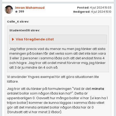
Imran Mohamoud
Postad:
4 jul 2024 15:03
269
Redigerad:
4 jul 2024 15:10
Calle_K skrev:
Studenten06 skrev:
Visa föregående citat
Jag fattar precis vad du menar nu men jag tänker att sista
meningen på boken får det verka som att det inte kan vara
3 eller 2 personer i samma låda och att det endast finns 4
och högre. Jag tror att ordet minst förvirrar mig, jag tänker
att 3 är ju mindre än 4 och så.
Vi använder Yngves exempel för att göra situationen lite
lättare.
Jag tror att du tänker på formuleringen "Vad är det
minsta
antalet bollar som någon låda kan ha?". Detta är
uppenbarligen 0. Oavsett hur många bollar vi har (vi kan ha 1
triljon bollar) kommer de kunna läggas i samma låda vilket
gör att det minsta antalet bollar någon låda har är 0
(förutsatt att vi har minst 2 lådor).