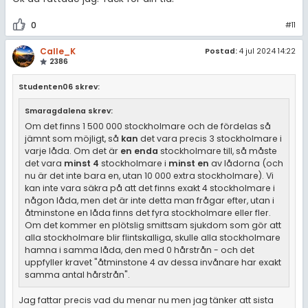
0
#11
Calle_K
Postad:
4 jul 2024 14:22
2386
Studenten06 skrev:
Smaragdalena skrev:
Om det finns 1 500 000 stockholmare och de fördelas så
jämnt som möjligt, så
kan
det vara precis 3 stockholmare i
varje låda. Om det är
en enda
stockholmare till, så måste
det vara
minst 4
stockholmare i
minst en
av lådorna (och
nu är det inte bara en, utan 10 000 extra stockholmare). Vi
kan inte vara säkra på att det finns exakt 4 stockholmare i
någon låda, men det är inte detta man frågar efter, utan i
åtminstone en låda finns det fyra stockholmare eller fler.
Om det kommer en plötslig smittsam sjukdom som gör att
alla stockholmare blir flintskalliga, skulle alla stockholmare
hamna i samma låda, den med 0 hårstrån - och det
uppfyller kravet "åtminstone 4 av dessa invånare har exakt
samma antal hårstrån".
Jag fattar precis vad du menar nu men jag tänker att sista