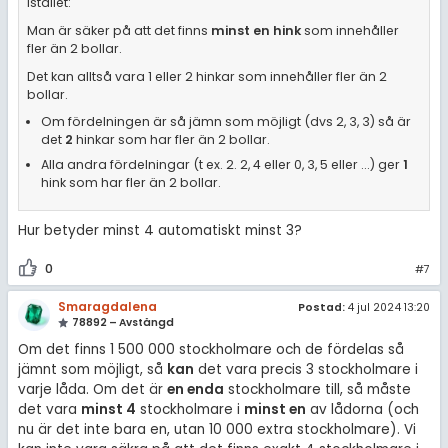
istället:
Man är säker på att det finns
minst en hink
som innehåller
fler än 2 bollar.
Det kan alltså vara 1 eller 2 hinkar som innehåller fler än 2
bollar.
Om fördelningen är så jämn som möjligt (dvs 2, 3, 3) så är
det
2
hinkar som har fler än 2 bollar.
Alla andra fördelningar (t ex. 2. 2, 4 eller 0, 3, 5 eller ...) ger
1
hink som har fler än 2 bollar.
Hur betyder minst 4 automatiskt minst 3?
0
#7
Smaragdalena
Postad:
4 jul 2024 13:20
78892 – Avstängd
Om det finns 1 500 000 stockholmare och de fördelas så
jämnt som möjligt, så
kan
det vara precis 3 stockholmare i
varje låda. Om det är
en enda
stockholmare till, så måste
det vara
minst 4
stockholmare i
minst en
av lådorna (och
nu är det inte bara en, utan 10 000 extra stockholmare). Vi