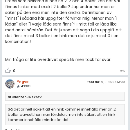
Precis som hinkarna kunde ha 2, 2 och 4 bollar, kan det väl
finnas hinkar med exakt 2 bollar? Jag undrar hur man är
säker på den ena men inte den andra. Definitionen av
"minst" i sådana här uppgifter förvirrar mig. Menar man "i
lådan" eller "i varje låda som finns"? I mitt fall är låda lika
med antal hårstrån. Det är ju som att säga i din uppgift att
det finns minst 3 bollar i en hink men det är ju minst 0 i en
kombination!
Min fråga är lite överdrivet specifik men tack för svar.
0
#5
Yngve
Postad:
4 jul 2024 13:09
42981
Studenten06 skrev:
Så det är helt säkert att en hink kommer innehålla mer än 2
bollar oavsett hur man fördelar, men inte säkert att en hink
kommer innehålla mindre än det.