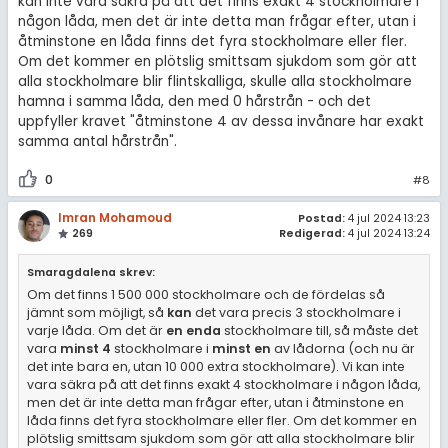
kan inte vara säkra på att det finns exakt 4 stockholmare i
någon låda, men det är inte detta man frågar efter, utan i
åtminstone en låda finns det fyra stockholmare eller fler.
Om det kommer en plötslig smittsam sjukdom som gör att
alla stockholmare blir flintskalliga, skulle alla stockholmare
hamna i samma låda, den med 0 hårstrån - och det
uppfyller kravet "åtminstone 4 av dessa invånare har exakt
samma antal hårstrån".
0
#8
Imran Mohamoud
Postad:
4 jul 2024 13:23
269
Redigerad:
4 jul 2024 13:24
Smaragdalena skrev:
Om det finns 1 500 000 stockholmare och de fördelas så
jämnt som möjligt, så
kan
det vara precis 3 stockholmare i
varje låda. Om det är
en enda
stockholmare till, så måste det
vara
minst 4
stockholmare i
minst en
av lådorna (och nu är
det inte bara en, utan 10 000 extra stockholmare). Vi kan inte
vara säkra på att det finns exakt 4 stockholmare i någon låda,
men det är inte detta man frågar efter, utan i åtminstone en
låda finns det fyra stockholmare eller fler. Om det kommer en
plötslig smittsam sjukdom som gör att alla stockholmare blir