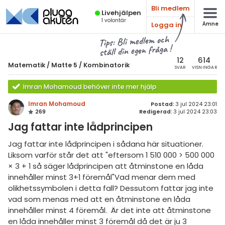
Bli medlem
Live­hjälpen
1
volontär
Logga in
Ämne
atematik
Alla ämnen
Tips: Bli medlem och
ställ din egen fråga !
Matematik
sik
atematik
12
614
Matematik
/
Matte 5
/
Kombinatorik
SVAR
VISNINGAR
Alla trådar
emi
Matte 5
Imran Mohamoud behöver inte mer hjälp
Alla trådar
skurs 7
ologi
Imran Mohamoud
Postad:
3 jul 2024 23:01
269
Redigerad:
3 jul 2024 23:03
skurs 8
Mängdlära
knik & Bygg
Jag fattar inte lådprincipen
skurs 9
Kongruensräkning
rogrammering
Jag fattar inte lådprincipen i sådana här situationer.
tte 1
Talföljder och bevisteknik
Liksom varför står det att "eftersom 1 510 000 > 500 000
venska
× 3 + 1 så säger lådprincipen att åtminstone en låda
tte 2
Kombinatorik
innehåller minst 3+1 föremål"Vad menar dem med
ngelska
tte 3
olikhetssymbolen i detta fall? Dessutom fattar jag inte
Differentialekvationer
vad som menas med att en åtminstone en låda
er språk
tte 4
Integraler
innehåller minst 4 föremål. Är det inte att åtminstone
en låda innehåller minst 3 föremål då det är ju 3
tte 5