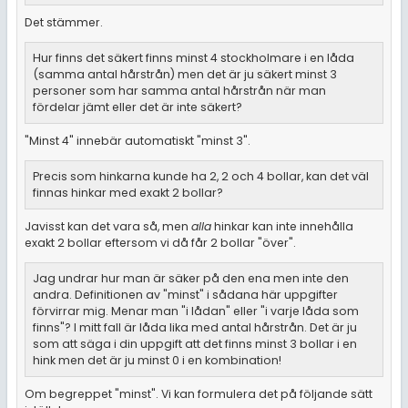
Det stämmer.
Hur finns det säkert finns minst 4 stockholmare i en låda
(samma antal hårstrån) men det är ju säkert minst 3
personer som har samma antal hårstrån när man
fördelar jämt eller det är inte säkert?
"Minst 4" innebär automatiskt "minst 3".
Precis som hinkarna kunde ha 2, 2 och 4 bollar, kan det väl
finnas hinkar med exakt 2 bollar?
Javisst kan det vara så, men
alla
hinkar kan inte innehålla
exakt 2 bollar eftersom vi då får 2 bollar "över".
Jag undrar hur man är säker på den ena men inte den
andra. Definitionen av "minst" i sådana här uppgifter
förvirrar mig. Menar man "i lådan" eller "i varje låda som
finns"? I mitt fall är låda lika med antal hårstrån. Det är ju
som att säga i din uppgift att det finns minst 3 bollar i en
hink men det är ju minst 0 i en kombination!
Om begreppet "minst". Vi kan formulera det på följande sätt