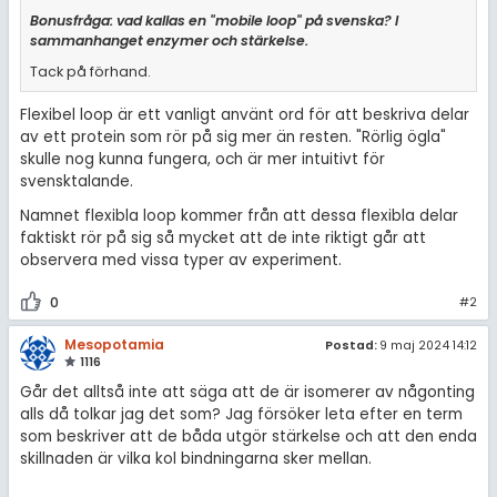
Bonusfråga: vad kallas en "mobile loop"
på svenska? I
sammanhanget enzymer och stärkelse.
Tack på förhand.
Flexibel loop är ett vanligt använt ord för att beskriva delar
av ett protein som rör på sig mer än resten. "Rörlig ögla"
skulle nog kunna fungera, och är mer intuitivt för
svensktalande.
Namnet flexibla loop kommer från att dessa flexibla delar
faktiskt rör på sig så mycket att de inte riktigt går att
observera med vissa typer av experiment.
0
#2
Mesopotamia
Postad:
9 maj 2024 14:12
1116
Går det alltså inte att säga att de är isomerer av någonting
alls då tolkar jag det som? Jag försöker leta efter en term
som beskriver att de båda utgör stärkelse och att den enda
skillnaden är vilka kol bindningarna sker mellan.