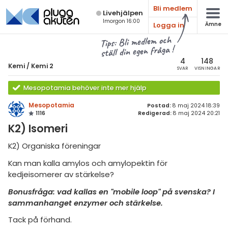
Bli medlem
Live­hjälpen
Imorgon 16:00
Logga in
Ämne
atematik
Alla ämnen
Tips: Bli medlem och
ställ din egen fråga !
sik
Kemi
4
148
Kemi
/
Kemi 2
SVAR
VISNINGAR
Alla trådar
emi
Mesopotamia behöver inte mer hjälp
Grundskola
ologi
Mesopotamia
Postad:
8 maj 2024 18:39
1116
Redigerad:
8 maj 2024 20:21
Kemi 1
knik & Bygg
K2) Isomeri
Kemi 2
rogrammering
K2) Organiska föreningar
Universitet
Kan man kalla amylos och amylopektin för
venska
Allmänna diskussioner
kedjeisomerer av stärkelse?
ngelska
Livehjälpen
Bonusfråga: vad kallas en "mobile loop"
på svenska? I
sammanhanget enzymer och stärkelse.
er språk
Topplistor
Tack på förhand.