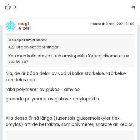
amhällsorientering
Regler
0
#1
konomi
För lärare
mag1
Postad:
9 maj 2024 14:09
ler ämnen
10191
6 inloggade
riga diskussioner
Mesopotamia skrev:
K2) Organiska föreningar
Om Pluggakuten
Kan man kalla amylos och amylopektin för kedjeisomerer av
stärkelse?
Allmänna villkor
Nja, de är båda delar av vad vi kallar stärkelse. Stärkelse
kan delas upp i
Cookie-inställningar
raka polymerer av glukos - amylos
grenade polymerer av glukos - amylopektin
Alla dessa är så långa (tusentals glukosmolekyler t.ex.
amylos) att de betraktas som polymerer, snarare än kedjor.