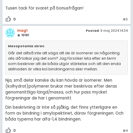
Tusen tack för svaret på bonusfrågan!
0
#3
mag1
Postad:
9 maj 2024 14:34
10191
Mesopotamia skrev:
Går det alltså inte att säga att de är isomerer av någonting
alls då tolkar jag det som? Jag försöker leta efter en term
som beskriver att de båda utgör stärkelse och att den enda
skillnaden är vilka kol bindningarna sker mellan.
Nja, små delar kanske du kan hävda är isomerer. Men
(kolhydrat)polymerer brukar mer beskrivas efter deras
genomsnittliga längd/massa, och hur pass mycket
förgreningar de har i genomsnitt.
Din beskrivning är inte så pjåkig, det finns ytterligare en
form av bindning i amylopektinet, därav förgreningen. Och
båda typerna har alfa-1,4 bindningen.
0
#4