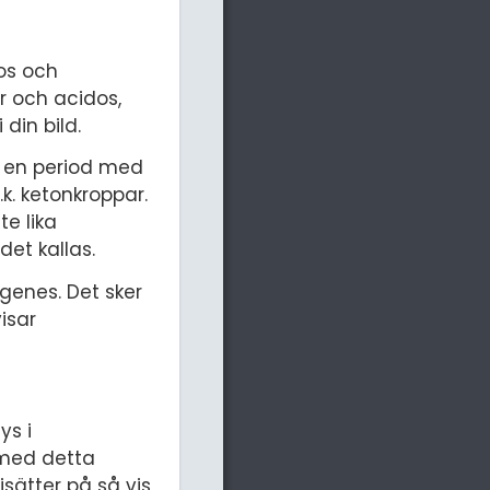
os och
r och acidos,
din bild.
r en period med
.k. ketonkroppar.
te lika
det kallas.
ogenes. Det sker
isar
ys i
 med detta
isätter på så vis