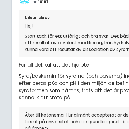
10191
Nilsan skrev:
Hej!
Stort tack för ett utförligt och bra svar! Det bå
ett resultat av kovalent modifiering, från hydro
kunna vara ett resultat av dissociation av syrorn
För all del, kul att det hjälpte!
Syra/baskemin för syrorna (och baserna) i
efter deras pKa och pH i den miljön de befinn
syraformen som nämns, trots att det är pr
sannolik att stöta på.
Åter till ketonerna. Hur allmänt accepterat är de
lärs ut på universitet och i de grundläggande böc
på ämnet?