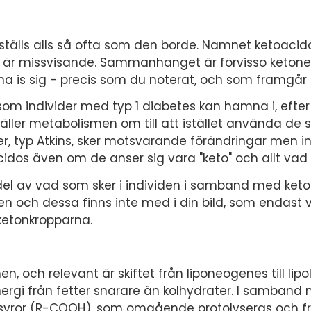
 ställs alls så ofta som den borde. Namnet ketoacid
" är missvisande. Sammanhanget är förvisso ketone
is sig - precis som du noterat, och som framgår i 
som individer med typ 1 diabetes kan hamna i, efte
ställer metabolismen om till att istället använda de s
er, typ Atkins, sker motsvarande förändringar men in
cidos även om de anser sig vara "keto" och allt vad 
n del av vad som sker i individen i samband med ket
n och dessa finns inte med i din bild, som endast v
ketonkropparna.
n, och relevant är skiftet från liponeogenes till lipol
nergi från fetter snarare än kolhydrater. I samband
fettsyror (R-COOH), som omgående protolyseras och fr