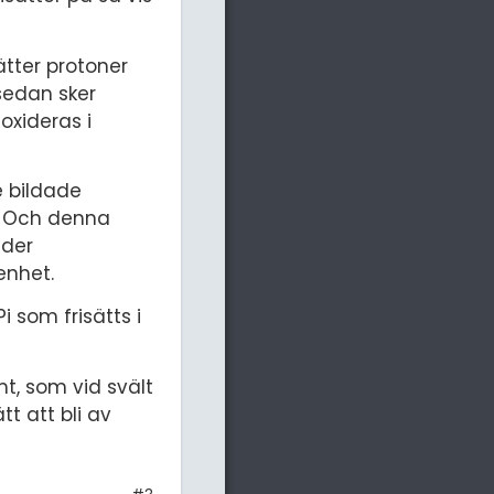
ätter protoner
sedan sker
oxideras i
e bildade
. Och denna
nder
enhet.
 som frisätts i
t, som vid svält
t att bli av