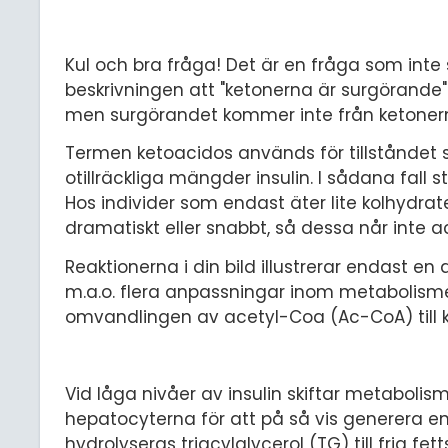
Kul och bra fråga! Det är en fråga som inte
beskrivningen att "ketonerna är surgörande
men surgörandet kommer inte från ketonerna 
Termen ketoacidos används för tillståndet 
otillräckliga mängder insulin. I sådana fall 
Hos individer som endast äter lite kolhydrat
dramatiskt eller snabbt, så dessa når inte a
Reaktionerna i din bild illustrerar endast e
m.a.o. flera anpassningar inom metabolisme
omvandlingen av acetyl-Coa (Ac-CoA) till 
Vid låga nivåer av insulin skiftar metabolisme
hepatocyterna för att på så vis generera e
hydrolyseras triacylglycerol (TG) till fria 