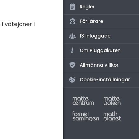
amhällsorientering
Regler
konomi
För lärare
i vätejoner i
ler ämnen
13 inloggade
riga diskussioner
Om Pluggakuten
Allmänna villkor
Cookie-inställningar