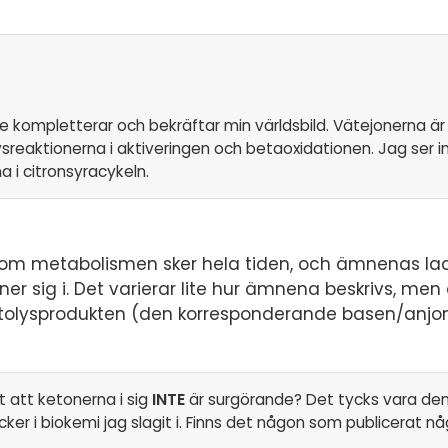
de kompletterar och bekräftar min världsbild. Vätejonerna är
lysreaktionerna i aktiveringen och betaoxidationen. Jag ser i
a i citronsyracykeln.
nom metabolismen sker hela tiden, och ämnenas lad
er sig i. Det varierar lite hur ämnena beskrivs, men 
otolysprodukten (den korresponderande basen/anjo
t att ketonerna i sig
INTE
är surgörande? Det tycks vara den
ker i biokemi jag slagit i. Finns det någon som publicerat n