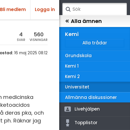
Bli medlem
Logga in
atematik
Alla ämnen
sik
Kemi
4
560
SVAR
VISNINGAR
Alla trådar
emi
ostad:
16 maj 2025 08:12
Grundskola
ologi
Kemi 1
knik & Bygg
Kemi 2
rogrammering
Universitet
venska
en medicinska
Allmänna diskussioner
l ketoacidos
ngelska
Livehjälpen
å deras pka, och
er språk
t ph. Räknar jag
Topplistor