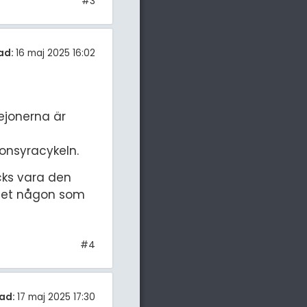
#3
ad:
16 maj 2025 16:02
tejonerna är
ronsyracykeln.
cks vara den
s det någon som
#4
ad:
17 maj 2025 17:30