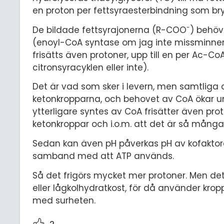
en proton per fettsyraesterbindning som bryt
-
De bildade fettsyrajonerna (R-COO
) behöv
(enoyl-CoA syntase om jag inte missminne
frisätts även protoner, upp till en per Ac-
citronsyracyklen eller inte).
Det är vad som sker i levern, men samtliga
ketonkropparna, och behovet av CoA ökar u
ytterligare syntes av CoA frisätter även prot
ketonkroppar och i.o.m. att det är så många 
Sedan kan även pH påverkas pH av kofaktorer
samband med att ATP används.
Så det frigörs mycket mer protoner. Men det
eller lågkolhydratkost, för då använder krop
med surheten.