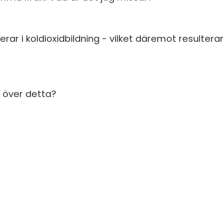
S
E
rar i koldioxidbildning - vilket däremot resulterar 
F
Öv
 över detta?