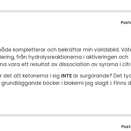
Post
t både kompletterar och bekräftar min världsbild. Vä
iering, från hydrolysreaktionerna i aktiveringen och
na vara ett resultat av dissociation av syrorna i cit
r det att ketonerna i sig
INTE
är surgörande? Det ty
de grundläggande böcker i biokemi jag slagit i. Finn
Post