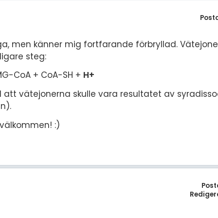
Post
åga, men känner mig fortfarande förbryllad. Vätejon
igare steg:
HMG-CoA + CoA-SH +
H+
ll att vätejonerna skulle vara resultatet av syradiss
n).
 välkommen! :)
Post
Rediger