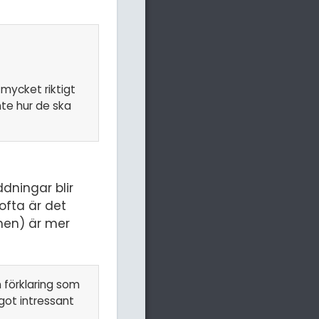
 mycket riktigt
nte hur de ska
dningar blir
ofta är det
nen) är mer
 förklaring som
ågot intressant