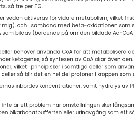
s, så tre per TG.
er sedan aktiveras för vidare metabolism, vilket fris
r mig), och i samband med beta-oxidationen som 
CoA som bildas (beroende på om den bildade Ac-CoA 
 celler behöver använda CoA för att metabolisera d
nder ketogenes, så syntesen av CoA ökar även den
oner, vilket i princip sker i samtliga celler som anvä
celler så blir det en hel del protoner i kroppen som 
nas inbördes koncentrationer, samt hydrolys av PPi
 inte är ett problem när omställningen sker långsam
pen bikarbonatbufferten eller urinavgång som ett sät