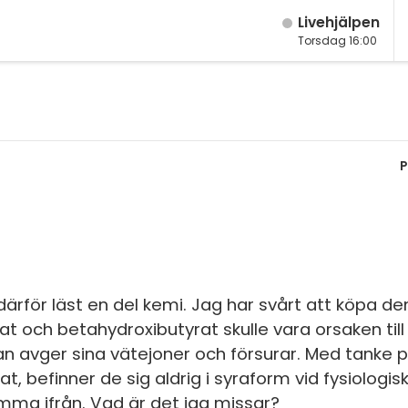
Live­hjälpen
Torsdag 16:00
M
Fy
K
P
Bi
Te
P
S
ärför läst en del kemi. Jag har svårt att köpa d
at och betahydroxibutyrat skulle vara orsaken til
E
n avger sina vätejoner och försurar. Med tanke p
Fl
, befinner de sig aldrig i syraform vid fysiologisk
komma ifrån. Vad är det jag missar?