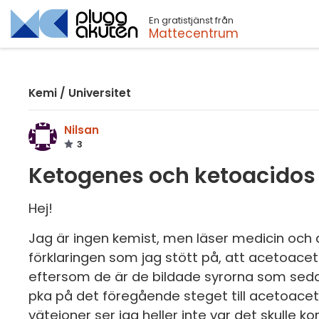
En gratistjänst från
Sök
Mattecentrum
Kemi
/
Universitet
Nilsan
3
Ketogenes och ketoacidos
Hej!
Jag är ingen kemist, men läser medicin och d
förklaringen som jag stött på, att acetoacet
eftersom de är de bildade syrorna som seda
pka på det föregående steget till acetoacetat
vätejoner ser jag heller inte var det skulle 