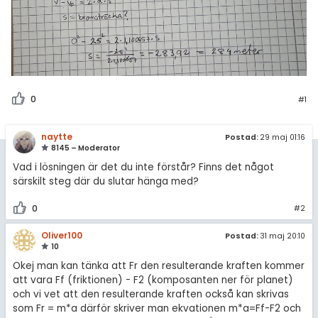
0
#1
naytte
Postad:
29 maj 01:16
8145 – Moderator
Vad i lösningen är det du inte förstår? Finns det något
särskilt steg där du slutar hänga med?
0
#2
Oliver100
Postad:
31 maj 20:10
10
Okej man kan tänka att Fr den resulterande kraften kommer
att vara Ff (friktionen) - F2 (komposanten ner för planet)
och vi vet att den resulterande kraften också kan skrivas
som Fr = m*a därför skriver man ekvationen m*a=Ff-F2 och