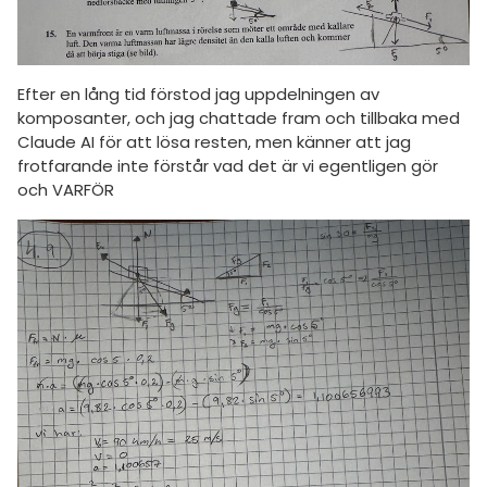
amhällsorientering
Topplistor
konomi
Regler
ler ämnen
Efter en lång tid förstod jag uppdelningen av
För lärare
komposanter, och jag chattade fram och tillbaka med
riga diskussioner
Claude AI för att lösa resten, men känner att jag
4 inloggade
frotfarande inte förstår vad det är vi egentligen gör
och VARFÖR
Om Pluggakuten
Allmänna villkor
Cookie-inställningar