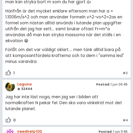
man kan stryka bort m som du har gjort 👍
Härifrån är det mycket enklare eftersom man har a =
1.1006m/s^2 och man använder formeln v^2-vo^2=2as en
formel som nästan alltid används i lutande plan uppgifter
utifrån det jag har sett... samt brukar oftast Fr=m*a
användas då man kan stryka massorna när det ställs i en
ekvation 😁
Förlåt om det var väldigt oklart.... men tänk alltid bara på
att komposantfördela krafterna och ta dem i "samma led"
minus varandra.
1
#3
Laguna
Postad:
1 jun 06:48
32444
Jag har inte läst noga, men jag ser i bilden att
normalkraften N pekar fel. Den ska vara vinkelrät mot det
lutande planet.
0
#4
needhelp100
Postad:
1 jun 11:48