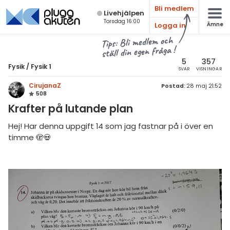
Bli medlem
Live­hjälpen
Torsdag 16:00
Logga in
Ämne
atematik
Alla ämnen
Tips: Bli medlem och
ställ din egen fråga !
sik
Fysik
5
357
Fysik
/
Fysik 1
SVAR
VISNINGAR
Alla trådar
emi
CirujanaZ
Postad:
28 maj 21:52
508
Grundskola
ologi
Krafter på lutande plan
Fysik 1
knik & Bygg
Hej! Har denna uppgift 14 som jag fastnar på i över en
Fysik 2
timme 🫣💀
rogrammering
Universitet
venska
MaFy (fysikdelen)
ngelska
Allmänna diskussioner
er språk
Livehjälpen