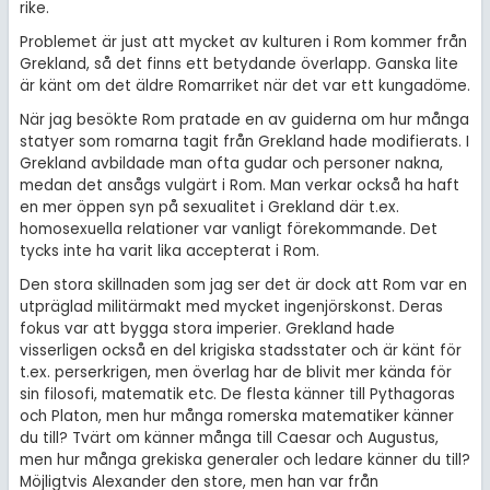
rike.
Problemet är just att mycket av kulturen i Rom kommer från
Grekland, så det finns ett betydande överlapp. Ganska lite
är känt om det äldre Romarriket när det var ett kungadöme.
När jag besökte Rom pratade en av guiderna om hur många
statyer som romarna tagit från Grekland hade modifierats. I
Grekland avbildade man ofta gudar och personer nakna,
medan det ansågs vulgärt i Rom. Man verkar också ha haft
en mer öppen syn på sexualitet i Grekland där t.ex.
homosexuella relationer var vanligt förekommande. Det
tycks inte ha varit lika accepterat i Rom.
Den stora skillnaden som jag ser det är dock att Rom var en
utpräglad militärmakt med mycket ingenjörskonst. Deras
fokus var att bygga stora imperier. Grekland hade
visserligen också en del krigiska stadsstater och är känt för
t.ex. perserkrigen, men överlag har de blivit mer kända för
sin filosofi, matematik etc. De flesta känner till Pythagoras
och Platon, men hur många romerska matematiker känner
du till? Tvärt om känner många till Caesar och Augustus,
men hur många grekiska generaler och ledare känner du till?
Möjligtvis Alexander den store, men han var från