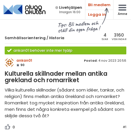
Bli medlem
Live­hjälpen
Imorgon 16:00
Logga in
Ämne
atematik
Alla ämnen
Tips: Bli medlem och
ställ din egen fråga !
Samhällsorientering
sik
amhällsorientering
4
3160
Samhällsorientering
/
Historia
SVAR
VISNINGAR
Alla trådar
emi
Historia
ankan01 behöver inte mer hjälp
Alla trådar
mhällskunskap
ologi
ankan01
Postad:
4 nov 2023 20:58
90
storia
Grundskola
knik & Bygg
Kulturella skillnader mellan antika
ligion
grekland och romarriket
Gymnasium
rogrammering
ografi
Universitet
Vilka kulturella skillnader (sådant som idéer, tankar, och
venska
religion) finns mellan antika Grekland och romarriket?
losofi
Allmänna diskussioner
Romarriket tog mycket inspiration från antika Grekland,
ngelska
men finns det några konkreta exempel på sådant som
Livehjälpen
skiljde dessa två åt?
er språk
Topplistor
0
#1