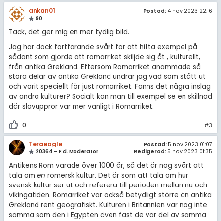
ankan01
Postad:
4 nov 2023 22:16
90
Tack, det ger mig en mer tydlig bild.
Jag har dock fortfarande svårt för att hitta exempel på
sådant som gjorde att romarriket skiljde sig åt , kulturellt,
från antika Grekland. Eftersom Romarriket anammade så
stora delar av antika Grekland undrar jag vad som stått ut
och varit speciellt för just romarriket. Fanns det några inslag
av andra kulturer? Socialt kan man till exempel se en skillnad
där slavuppror var mer vanligt i Romarriket.
0
#3
Teraeagle
Postad:
5 nov 2023 01:07
20364 – F.d. Moderator
Redigerad:
5 nov 2023 01:35
Antikens Rom varade över 1000 år, så det är nog svårt att
tala om
en
romersk kultur. Det är som att tala om hur
svensk kultur ser ut och referera till perioden mellan nu och
vikingatiden. Romarriket var också betydligt större än antika
Grekland rent geografiskt. Kulturen i Britannien var nog inte
samma som den i Egypten även fast de var del av samma