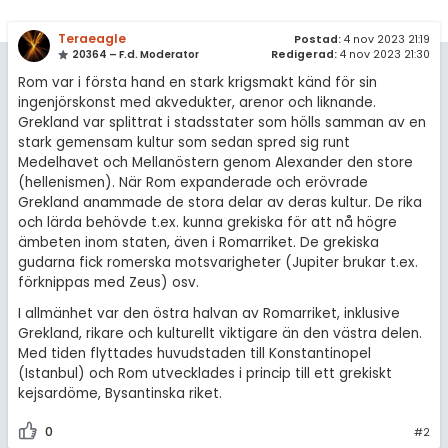
amhällsorientering
Regler
Teraeagle
Postad:
4 nov 2023 21:19
konomi
20364 – F.d. Moderator
Redigerad:
4 nov 2023 21:30
För lärare
Rom var i första hand en stark krigsmakt känd för sin
ler ämnen
ingenjörskonst med akvedukter, arenor och liknande.
3 inloggade
Grekland var splittrat i stadsstater som hölls samman av en
riga diskussioner
stark gemensam kultur som sedan spred sig runt
Medelhavet och Mellanöstern genom Alexander den store
Om Pluggakuten
(hellenismen). När Rom expanderade och erövrade
Grekland anammade de stora delar av deras kultur. De rika
Allmänna villkor
och lärda behövde t.ex. kunna grekiska för att nå högre
ämbeten inom staten, även i Romarriket. De grekiska
Cookie-inställningar
gudarna fick romerska motsvarigheter (Jupiter brukar t.ex.
förknippas med Zeus) osv.
I allmänhet var den östra halvan av Romarriket, inklusive
Grekland, rikare och kulturellt viktigare än den västra delen.
Med tiden flyttades huvudstaden till Konstantinopel
(Istanbul) och Rom utvecklades i princip till ett grekiskt
kejsardöme, Bysantinska riket.
0
#2