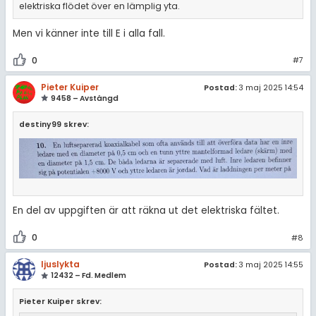
elektriska flödet över en lämplig yta.
Men vi känner inte till E i alla fall.
0
#7
Pieter Kuiper
Postad:
3 maj 2025 14:54
9458 – Avstängd
destiny99 skrev:
En del av uppgiften är att räkna ut det elektriska fältet.
0
#8
ljuslykta
Postad:
3 maj 2025 14:55
12432 – Fd. Medlem
Pieter Kuiper skrev: