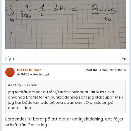
0
#11
Pieter Kuiper
Postad:
3 maj 2025 15:34
9458 – Avstängd
destiny99 skrev:
jag förstår inte var du får 1/r ifrån? Menar du att vi inte ska
använda E fältet för en punktladdning som jag ställt upp? Men
jag har både lambda på ena sidan samt Q omsluten på
andra sidan.
Beroendet 1/r beror på att det är en linjeladdning, det följer
också från Gauss lag.