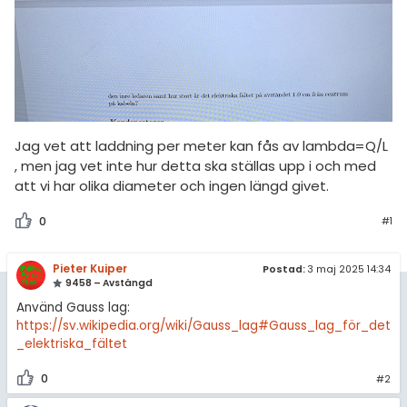
amhällsorientering
Topplistor
konomi
Regler
ler ämnen
För lärare
riga diskussioner
3 inloggade
Jag vet att laddning per meter kan fås av lambda=Q/L
, men jag vet inte hur detta ska ställas upp i och med
Om Pluggakuten
att vi har olika diameter och ingen längd givet.
0
Allmänna villkor
#1
Cookie-inställningar
Pieter Kuiper
Postad:
3 maj 2025 14:34
9458 – Avstängd
Använd Gauss lag:
https://sv.wikipedia.org/wiki/Gauss_lag#Gauss_lag_för_det
_elektriska_fältet
0
#2