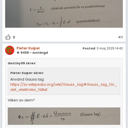
0
#3
Pieter Kuiper
Postad:
3 maj 2025 14:42
9458 – Avstängd
destiny99 skrev:
Pieter Kuiper skrev:
Använd Gauss lag:
https://sv.wikipedia.org/wiki/Gauss_lag#Gauss_lag_för_
det_elektriska_fältet
Vilken av dem?