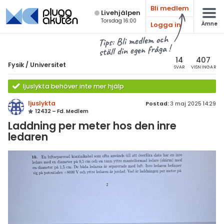
Bli medlem
Live­hjälpen
Torsdag 16:00
Logga in
Ämne
atematik
Alla ämnen
Tips: Bli medlem och
ställ din egen fråga !
sik
Fysik
14
407
Fysik
/
Universitet
SVAR
VISNINGAR
Alla trådar
emi
ljuslykta behöver inte mer hjälp
Grundskola
ologi
ljuslykta
Postad:
3 maj 2025 14:29
12432 – Fd. Medlem
Fysik 1
knik & Bygg
Laddning per meter hos den inre
Fysik 2
ledaren
rogrammering
Universitet
venska
MaFy (fysikdelen)
ngelska
Allmänna diskussioner
er språk
Livehjälpen