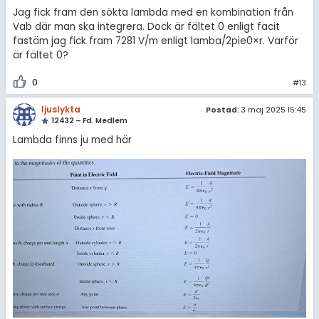
Jag fick fram den sökta lambda med en kombination från
Vab där man ska integrera. Dock är fältet 0 enligt facit
fastäm jag fick fram 7281 V/m enligt lamba/2pie0×r. Varför
är fältet 0?
0
#13
ljuslykta
Postad:
3 maj 2025 15:45
12432 – Fd. Medlem
Lambda finns ju med här