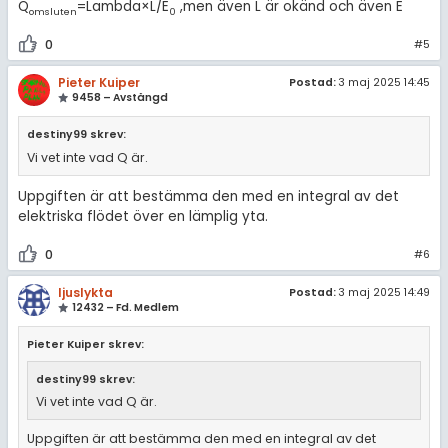
Q
=Lambda×L/E
,men även L är okänd och även E
omsluten
0
0
#5
Pieter Kuiper
Postad:
3 maj 2025 14:45
9458 – Avstängd
destiny99 skrev:
Vi vet inte vad Q är.
Uppgiften är att bestämma den med en integral av det
elektriska flödet över en lämplig yta.
0
#6
ljuslykta
Postad:
3 maj 2025 14:49
12432 – Fd. Medlem
Pieter Kuiper skrev:
destiny99 skrev:
Vi vet inte vad Q är.
Uppgiften är att bestämma den med en integral av det