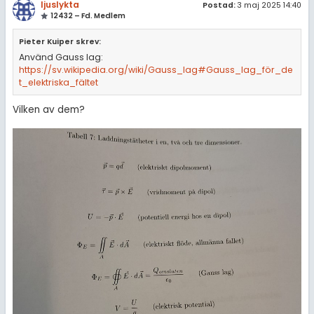
ljuslykta
Postad:
3 maj 2025 14:40
12432 – Fd. Medlem
Pieter Kuiper skrev:
Använd Gauss lag:
https://sv.wikipedia.org/wiki/Gauss_lag#Gauss_lag_för_de
t_elektriska_fältet
Vilken av dem?