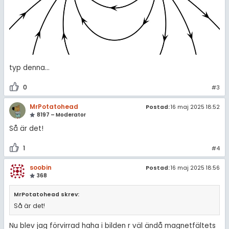
typ denna…
0
#3
MrPotatohead
Postad:
16 maj 2025 18:52
8197 – Moderator
Så är det!
1
#4
soobin
Postad:
16 maj 2025 18:56
368
MrPotatohead skrev:
Så är det!
Nu blev jag förvirrad haha i bilden r väl ändå magnetfältets