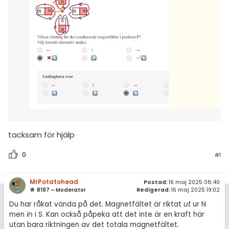
amhällsorientering
Topplistor
konomi
Regler
ler ämnen
För lärare
riga diskussioner
8 inloggade
Om Pluggakuten
Allmänna villkor
tacksam för hjälp
Cookie-inställningar
0
#1
MrPotatohead
Postad:
16 maj 2025 08:40
8197 – Moderator
Redigerad:
16 maj 2025 19:02
Du har råkat vända på det. Magnetfältet är riktat
ut
ur N
men
in
i S. Kan också påpeka att det inte är en kraft här
utan bara riktningen av det totala magnetfältet.