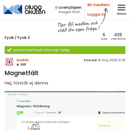
Bli medlem
Live­hjälpen
Imorgon 16:00
Logga in
Ämne
atematik
Alla ämnen
Tips: Bli medlem och
ställ din egen fråga !
sik
Fysik
5
435
Fysik
/
Fysik 2
SVAR
VISNINGAR
Alla trådar
emi
soobin behöver inte mer hjälp
Grundskola
ologi
soobin
Postad:
16 maj 2025 07:16
368
Fysik 1
knik & Bygg
Magnetfält
Fysik 2
rogrammering
Hej, förstår ej denna
Universitet
venska
MaFy (fysikdelen)
ngelska
Allmänna diskussioner
er språk
Livehjälpen