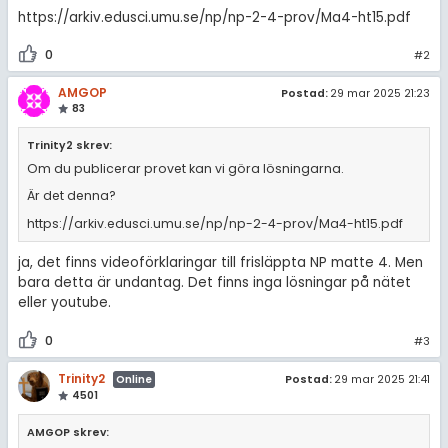
amhällsorientering
https://arkiv.edusci.umu.se/np/np-2-4-prov/Ma4-ht15.pdf
Livehjälpen
för högskolan
konomi
0
#2
Topplistor
iversitet
ler ämnen
AMGOP
Postad:
29 mar 2025 21:23
gskoleprovet
83
Regler
riga diskussioner
Fy (mattedelen)
Trinity2 skrev:
För lärare
Om du publicerar provet kan vi göra lösningarna.
lmänna diskussioner
Är det denna?
13 inloggade
https://arkiv.edusci.umu.se/np/np-2-4-prov/Ma4-ht15.pdf
Om Pluggakuten
ja, det finns videoförklaringar till frisläppta NP matte 4. Men
bara detta är undantag. Det finns inga lösningar på nätet
eller youtube.
Allmänna villkor
0
#3
Cookie-inställningar
Trinity2
Postad:
29 mar 2025 21:41
Online
4501
AMGOP skrev: