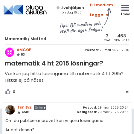
Bli medlem
Live­hjälpen
Torsdag 16:00
Logga in
Ämne
atematik
Alla ämnen
Tips: Bli medlem och
ställ din egen fråga !
Matematik
sik
atematik
3
468
Matematik
/
Matte 4
SVAR
VISNINGAR
Alla trådar
emi
Matte 4
AMGOP
Postad:
29 mar 2025 20:16
83
Alla trådar
skurs 7
ologi
matematik 4 ht 2015 lösningar?
skurs 8
Bevismetoder
knik & Bygg
Var kan jag hitta lösningarna till matematik 4 ht 2015?
skurs 9
Hittar ej på nätet.
Trigonometri
rogrammering
tte 1
Derivata
0
#1
venska
tte 2
Grafer och asymptoter
Trinity2
Postad:
29 mar 2025 20:24
Online
ngelska
tte 3
Redigerad:
29 mar 2025 20:56
Integraler och
4501
tillämpningar
Om du publicerar provet kan vi göra lösningarna.
er språk
tte 4
Komplexa tal
Är det denna?
tte 5