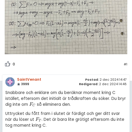
0
#1
SaintVenant
Postad:
2 dec 2024 14:47
3999
Redigerad:
2 dec 2024 14:48
Snabbare och enklare om du beräknar moment kring C
istället, eftersom det initialt är trådkraften du söker. Du bryr
dig inte om
så eliminera den.
F
C
F
C
Uttrycket du fått fram i slutet är färdigt och ger ditt svar
när du löser ut
. Det är bara lite grötigt eftersom du inte
F
T
F
T
tog moment kring C.