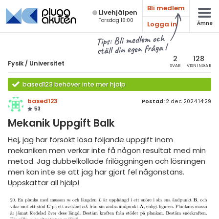
Bli medlem
Live­hjälpen
Torsdag 16:00
Logga in
Ämne
atematik
Alla ämnen
Tips: Bli medlem och
ställ din egen fråga !
sik
Fysik
2
128
Fysik
/
Universitet
SVAR
VISNINGAR
Alla trådar
emi
based123 behöver inte mer hjälp
Grundskola
ologi
based123
Postad:
2 dec 2024 14:29
53
Fysik 1
knik & Bygg
Mekanik Uppgift Balk
Fysik 2
rogrammering
Hej, jag har försökt lösa följande uppgift inom
Universitet
mekaniken men verkar inte få någon resultat med min
venska
metod. Jag dubbelkollade friläggningen och lösningen
MaFy (fysikdelen)
men kan inte se att jag har gjort fel någonstans.
ngelska
Allmänna diskussioner
Uppskattar all hjälp!
er språk
Livehjälpen