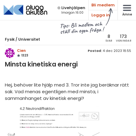
Bli medlem
Live­hjälpen
Imorgon 16:00
Logga in
Ämne
atematik
Alla ämnen
Tips: Bli medlem och
ställ din egen fråga !
sik
Fysik
8
173
Fysik
/
Universitet
SVAR
VISNINGAR
Alla trådar
emi
Cien
Postad:
4 dec 2023 18:55
1323
Grundskola
ologi
Minsta kinetiska energi
Fysik 1
knik & Bygg
Fysik 2
Hej, behöver lite hjälp med 3. Tror inte jag beräknar rätt
rogrammering
Universitet
sak. Vad menas egentligen med minsta, i
venska
sammanhanget av kinetisk energi?
MaFy (fysikdelen)
ngelska
Allmänna diskussioner
er språk
Livehjälpen