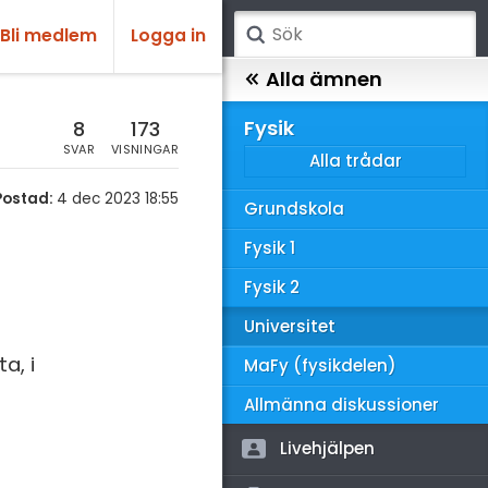
Bli medlem
Logga in
atematik
Alla ämnen
sik
Fysik
8
173
SVAR
VISNINGAR
Alla trådar
emi
Postad:
4 dec 2023 18:55
Grundskola
ologi
Fysik 1
knik & Bygg
Fysik 2
rogrammering
Universitet
venska
a, i
MaFy (fysikdelen)
ngelska
Allmänna diskussioner
er språk
Livehjälpen