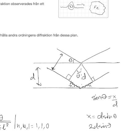
S
E
F
Öv