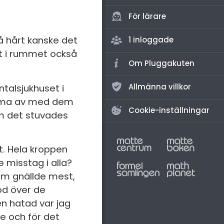
amhällsorientering
För lärare
konomi
å hårt kanske det
1 inloggade
ler ämnen
lt i rummet också
riga diskussioner
Om Pluggakuten
Allmänna villkor
talsjukhuset i
tämma av med dem
Cookie-inställningar
m det stuvades
t. Hela kroppen
 misstag i alla?
om gnällde mest,
tod över de
en hatad var jag
ne och för det