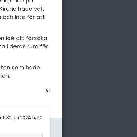
 vädjande på
 Kiruna hade valt
a och inte för att
n idé att försöka
a i deras rum för
baten som hade
mmen.
#1
ad:
30 jan 2024 14:50