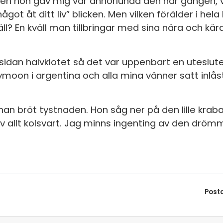
Blicken hon gav mig var annorlunda den här gången,
ot åt ditt liv” blicken. Men vilken förälder i hela
äll? En kväll man tillbringar med sina nära och kär
dan halvklotet så det var uppenbart en uteslute
moon i argentina och alla mina vänner satt inlåst
nan bröt tystnaden. Hon såg ner på den lille kra
lev allt kolsvart. Jag minns ingenting av den drö
Post