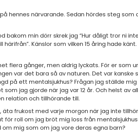
ken på hennes närvarande. Sedan hördes steg som
d bakom min dörr skrek jag “Hur dåligt tror ni int
ll härifrån”. Känslor som vilken 15 åring hade känt.
flera gånger, men aldrig lyckats. För er som un
ingen var det bara så av naturen. Det var kanske s
gd på ett mentalsjukhus? Frågan jag ställde mig v
ivet som jag gjorde när jag var 12 år. Och helst av al
relation och tillhörande till.
äta frukost med varje morgon när jag inte tillh
t för roll om jag bröt mig loss från mentalsjukhu
nd om mig som om jag vore deras egna barn?