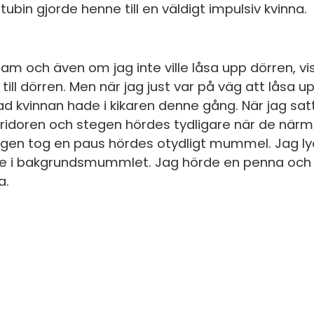
tubin gjorde henne till en väldigt impulsiv kvinna.
.
ram och även om jag inte ville låsa upp dörren, vis
till dörren. Men när jag just var på väg att låsa 
 vad kvinnan hade i kikaren denne gång. När jag sa
ridoren och stegen hördes tydligare när de närm
stegen tog en paus hördes otydligt mummel. Jag l
ade i bakgrundsmummlet. Jag hörde en penna och 
a.