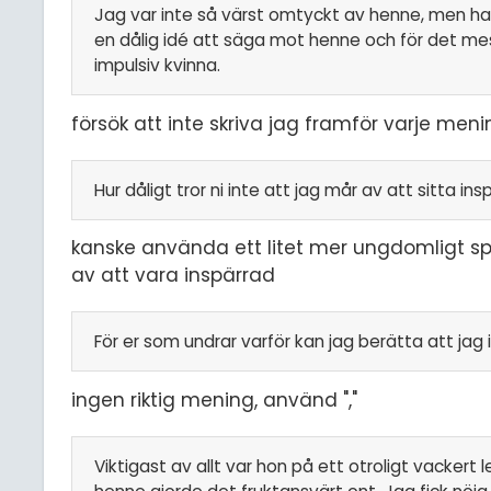
Jag var inte så värst omtyckt av henne, men hat
en dålig idé att säga mot henne och för det mesta
impulsiv kvinna.
försök att inte skriva jag framför varje meni
Hur dåligt tror ni inte att jag mår av att sitta ins
kanske använda ett litet mer ungdomligt spr
av att vara inspärrad
För er som undrar varför kan jag berätta att jag 
ingen riktig mening, använd ","
Viktigast av allt var hon på ett otroligt vacker