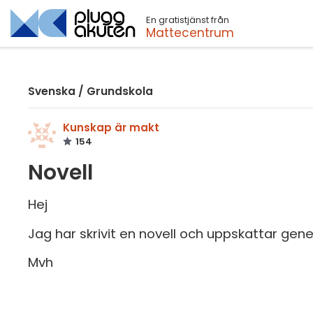
En gratistjänst från
Sök
Mattecentrum
Svenska
/
Grundskola
Kunskap är makt
154
Novell
Hej
Jag har skrivit en novell och uppskattar gen
Mvh