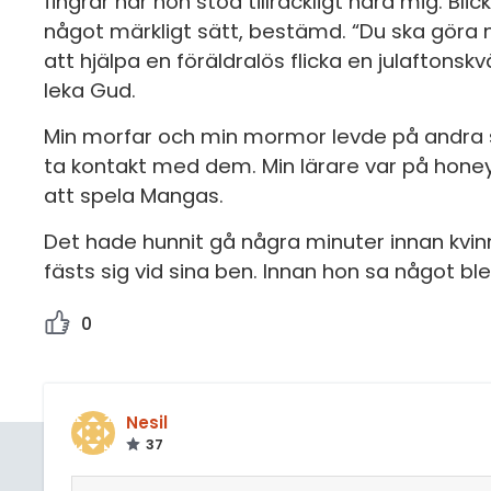
fingrar när hon stod tillräckligt nära mig. 
något märkligt sätt, bestämd. “Du ska göra någ
att hjälpa en föräldralös flicka en julaftonskv
leka Gud.
Min morfar och min mormor levde på andra si
ta kontakt med dem. Min lärare var på honey
att spela Mangas.
Det hade hunnit gå några minuter innan kvin
fästs sig vid sina ben. Innan hon sa något b
0
Nesil
37