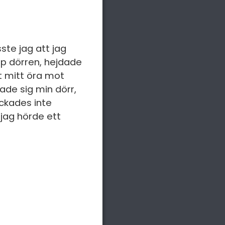
ste jag att jag
upp dörren, hejdade
tt mitt öra mot
ade sig min dörr,
yckades inte
jag hörde ett