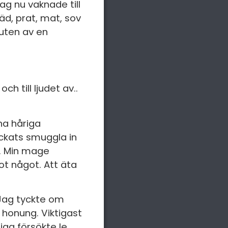
ag nu vaknade till
äd, prat, mat, sov
ruten av en
h till ljudet av..
na håriga
yckats smuggla in
s. Min mage
ot något. Att äta
 Jag tyckte om
 honung. Viktigast
jag försökte le