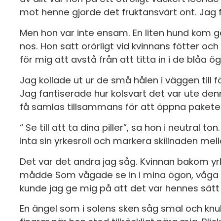
mot henne gjorde det fruktansvärt ont. Jag 
Men hon var inte ensam. En liten hund kom g
nos. Hon satt orörligt vid kvinnans fötter och 
för mig att avstå från att titta in i de blåa 
Jag kollade ut ur de små hålen i väggen till 
Jag fantiserade hur kolsvart det var ute de
få samlas tillsammans för att öppna pakete
“ Se till att ta dina piller”, sa hon i neutral
inta sin yrkesroll och markera skillnaden me
Det var det andra jag såg. Kvinnan bakom yrk
mådde Som vågade se in i mina ögon, våga s
kunde jag ge mig på att det var hennes sätt a
En ängel som i solens sken såg smal och kn