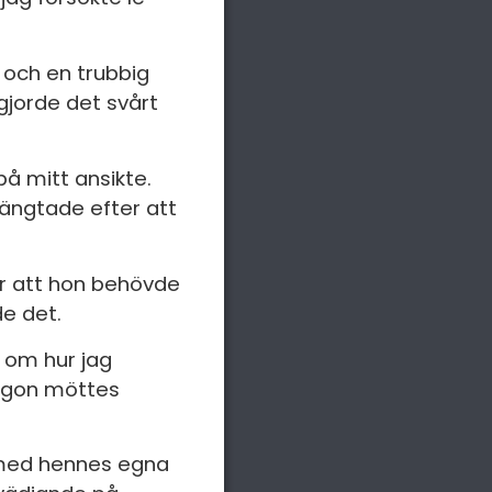
 och en trubbig
 gjorde det svårt
på mitt ansikte.
längtade efter att
 för att hon behövde
de det.
g om hur jag
 ögon möttes
a med hennes egna