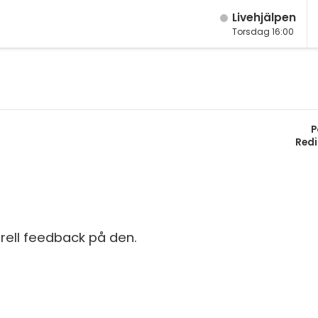
Live­hjälpen
Torsdag 16:00
M
Fy
K
P
Bi
Redi
Te
P
S
erell feedback på den.
E
Fl