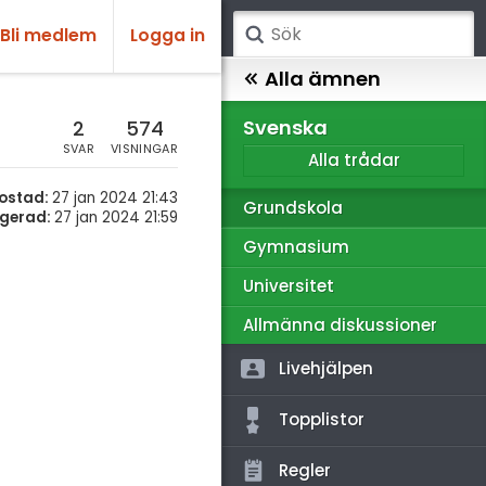
Bli medlem
Logga in
atematik
Alla ämnen
sik
Svenska
2
574
SVAR
VISNINGAR
Alla trådar
emi
ostad:
27 jan 2024 21:43
Grundskola
ologi
gerad:
27 jan 2024 21:59
Gymnasium
knik & Bygg
Universitet
rogrammering
Allmänna diskussioner
venska
Livehjälpen
ngelska
Topplistor
er språk
Regler