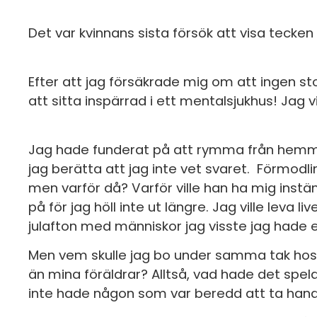
Det var kvinnans sista försök att visa tec
Efter att jag försäkrade mig om att ingen sto
att sitta inspärrad i ett mentalsjukhus! Jag vi
Jag hade funderat på att rymma från hemmet 
jag berätta att jag inte vet svaret. Förmodl
men varför då? Varför ville han ha mig instän
på för jag höll inte ut längre. Jag ville leva l
julafton med människor jag visste jag hade en 
Men vem skulle jag bo under samma tak hos, 
än mina föräldrar? Alltså, vad hade det spela
inte hade någon som var beredd att ta ha