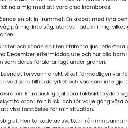
fick nöja mig med att vara glad inombords.
ående en bit in i rummet. En krabat med fyra ben
såg på mig. Inte såg, utan stirrade in i mig, vilket
ögonen.
fönster och kände en liten strimma ljus reflektera 
nna December eftermiddag ute och hur alla barn 
n som deras föräldrar lagt under granen.
 ton. Leendet försvann direkt vilket förmodligen var
llan vad som tillhörde yrket och vad som inte gjor
esrollen. En mänsklig själ som faktiskt brydde si
kymta oron i min blick och för varje gång våra
tt visa förståelse för min situation.
ubbig ut. Hon torkade av svetten från min pann