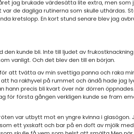
året jag brukade värdesätta lite extra, men som j
et var de dagliga rutinerna som skulle uthärdas. St
enda kretslopp. En kort stund senare blev jag avb
n kunde bli. Inte till ljudet av frukostknackning oc
som vanligt. Och det blev den till en början.
för att tvätta av min svettiga panna och raka mi
na att ha rakhyvel på rummet och ändå hade jag l
n hann precis bli kvart över när dörren öppnade
jag för första gången verkligen kunde se fram em
ten var utbytt mot en yngre kvinna i glasögon.
l som ett yxskaft och bar på en doft av mjölk med
e som skulle få vem som helst att smälta Men när 