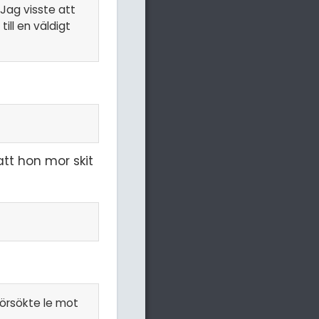
 Jag visste att
ill en väldigt
tt hon mor skit
försökte le mot