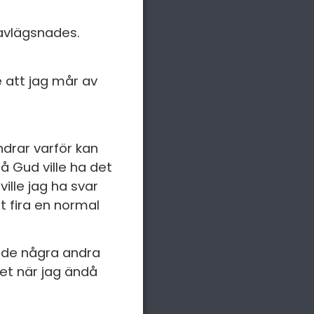
 avlägsnades.
e att jag mår av
drar varför kan
å Gud ville ha det
ille jag ha svar
lt fira en normal
örde några andra
set när jag ändå