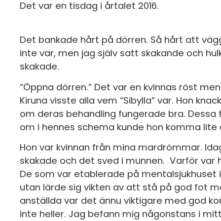
Det var en tisdag i årtalet 2016.
Det bankade hårt på dörren. Så hårt att väg
inte var, men jag själv satt skakande och h
skakade.
“Öppna dörren.” Det var en kvinnas röst men 
Kiruna visste alla vem “Sibylla” var. Hon kn
om deras behandling fungerade bra. Dessa 
om i hennes schema kunde hon komma lite 
Hon var kvinnan från mina mardrömmar. Idag
skakade och det sved i munnen. Varför var h
De som var etablerade på mentalsjukhuset i 
utan lärde sig vikten av att stå på god fot m
anställda var det ännu viktigare med god ko
inte heller. Jag befann mig någonstans i mit