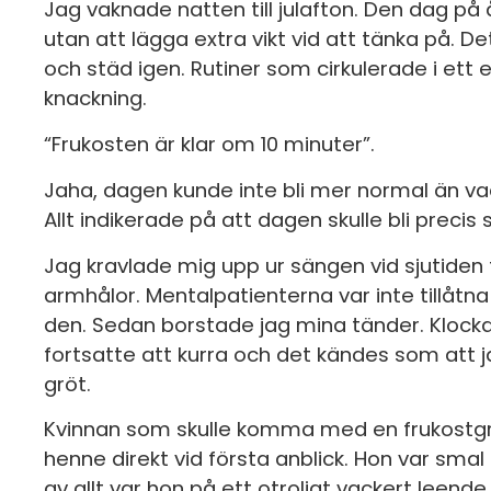
Jag vaknade natten till julafton. Den dag på 
utan att lägga extra vikt vid att tänka på. D
och städ igen. Rutiner som cirkulerade i ett 
knackning.
“Frukosten är klar om 10 minuter”.
Jaha, dagen kunde inte bli mer normal än vad de
Allt indikerade på att dagen skulle bli precis 
Jag kravlade mig upp ur sängen vid sjutiden 
armhålor. Mentalpatienterna var inte tillåt
den. Sedan borstade jag mina tänder. Klocka
fortsatte att kurra och det kändes som att 
gröt.
Kvinnan som skulle komma med en frukostgrö
henne direkt vid första anblick. Hon var sma
av allt var hon på ett otroligt vackert leend