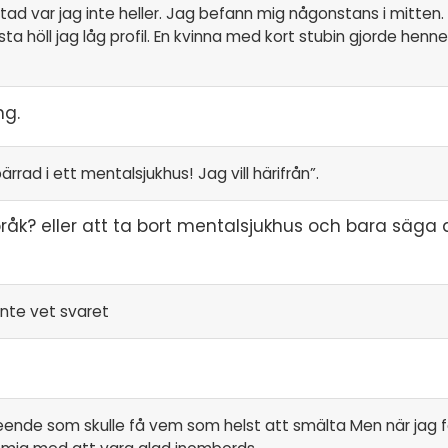
ad var jag inte heller. Jag befann mig någonstans i mitten.
 höll jag låg profil. En kvinna med kort stubin gjorde henne t
ng.
pärrad i ett mentalsjukhus! Jag vill härifrån”.
åk? eller att ta bort mentalsjukhus och bara säga a
inte vet svaret
t leende som skulle få vem som helst att smälta Men när jag 