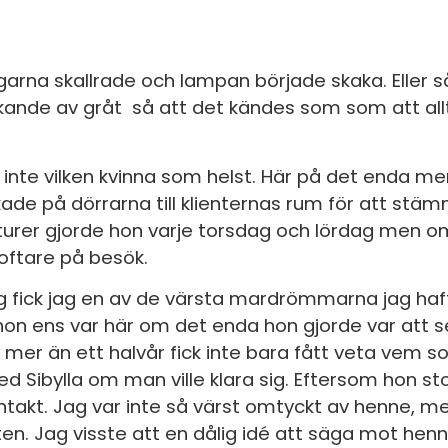
S
E
garna skallrade och lampan började skaka. Eller s
F
ulkande av gråt så att det kändes som som att al
Öv
inte vilken kvinna som helst. Här på det enda men
ackade på dörrarna till klienternas rum för att s
turer gjorde hon varje torsdag och lördag men o
oftare på besök.
 fick jag en av de värsta mardrömmarna jag haf
on ens var här om det enda hon gjorde var att se
mer än ett halvår fick inte bara fått veta vem s
ed Sibylla om man ville klara sig. Eftersom hon s
ntakt. Jag var inte så värst omtyckt av henne, m
ten. Jag visste att en dålig idé att säga mot hen