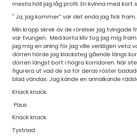
mesta höll jag låg profil. En kvinna med kort s
" Ja, jag kommer” var det enda jag fick fram
Min kropp skrek av de rörelser jag tvingade f
var tvungen. Med korta kliv tog jag mig fram 
jag mig en aning för jag ville verkligen veta
dörren hörde jag klacksteg gående längs kor
dörren längst bort i högra korridoren. När 
figurera ut vad de sa för deras röster bad
blad vändas. Jag kände en annalkande rädsl
Knack knack.
Paus.
Knack knack.
Tystnad.