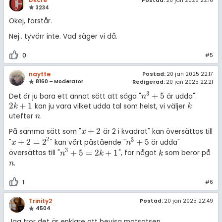
Postad:
20 jan 2025 22:16
3234
Okej, förstår.
Nej.. tyvärr inte. Vad säger vi då.
0
#5
naytte
Postad:
20 jan 2025 22:17
8160 – Moderator
Redigerad:
20 jan 2025 22:21
3
+
5
Det är ju bara ett annat sätt att säga "
är udda".
n
3
+
5
n
2
+
1
kan ju vara vilket udda tal som helst, vi väljer
2
k
+
1
k
k
k
utefter
.
n
n
+
2
På samma sätt som "
är 2 i kvadrat" kan översättas till
x
+
2
x
2
3
+
2
=
2
+
5
"
" kan vårt påstående "
är udda"
x
+
2
=
2
2
n
3
+
5
x
n
3
+
5
=
2
+
1
översättas till "
", för något
som beror på
n
3
+
5
=
2
k
+
1
k
n
k
k
.
n
n
1
#6
Trinity2
Postad:
20 jan 2025 22:49
4504
Jag tror det är enklare att bevisa motsatsen.