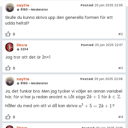
amhällsorientering
naytte
Postad:
20 jan 2025 22:05
Livehjälpen
för högskolan
8160 – Moderator
konomi
Skulle du kunna skriva upp den generella formen för ett
Topplistor
iversitet
udda heltal?
ler ämnen
gskoleprovet
Regler
0
#2
riga diskussioner
Fy (mattedelen)
Dkcre
Postad:
20 jan 2025 22:07
För lärare
3234
lmänna diskussioner
Jag tror att det är 2n+1
8 inloggade
0
#3
Om Pluggakuten
naytte
Postad:
20 jan 2025 22:08
8160 – Moderator
Allmänna villkor
Ja, det funkar bra. Men jag tycker vi väljer en annan variabel
Z
2
+
1
∈
här, för vi har ju redan använt
. Låt säga
för
n
2
k
+
1
k
∈
ℤ
n
k
k
Cookie-inställningar
3
+
5
=
2
+
1
Håller du med om att vi då kan skriva
?
n
3
+
5
=
2
k
+
1
n
k
0
#4
Dkcre