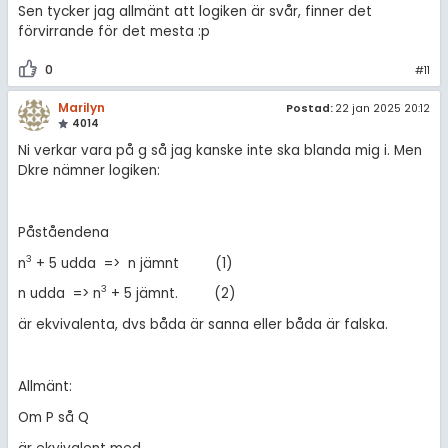
Sen tycker jag allmänt att logiken är svår, finner det
förvirrande för det mesta :p
0
#11
Marilyn
Postad:
22 jan 2025 20:12
4014
Ni verkar vara på g så jag kanske inte ska blanda mig i. Men
Dkre nämner logiken:
Påståendena
3
n
+ 5 udda => n jämnt (1)
3
n udda => n
+ 5 jämnt. (2)
är ekvivalenta, dvs båda är sanna eller båda är falska.
Allmänt:
Om P så Q