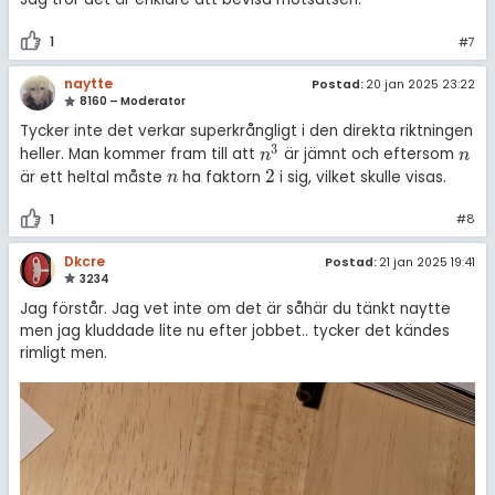
1
#7
naytte
Postad:
20 jan 2025 23:22
8160 – Moderator
Tycker inte det verkar superkrångligt i den direkta riktningen
3
heller. Man kommer fram till att
är jämnt och eftersom
n
3
n
n
n
2
är ett heltal måste
ha faktorn
i sig, vilket skulle visas.
n
2
n
1
#8
Dkcre
Postad:
21 jan 2025 19:41
3234
Jag förstår. Jag vet inte om det är såhär du tänkt naytte
men jag kluddade lite nu efter jobbet.. tycker det kändes
rimligt men.