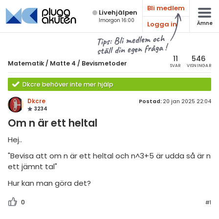
Bli medlem
Live­hjälpen
Imorgon 16:00
Logga in
Ämne
atematik
Alla ämnen
Tips: Bli medlem och
ställ din egen fråga !
Matematik
sik
atematik
11
546
Matematik
/
Matte 4
/
Bevismetoder
SVAR
VISNINGAR
Alla trådar
emi
Matte 4
Dkcre behöver inte mer hjälp
Alla trådar
skurs 7
ologi
Dkcre
Postad:
20 jan 2025 22:04
3234
skurs 8
Bevismetoder
knik & Bygg
Om n är ett heltal
skurs 9
Trigonometri
rogrammering
Hej..
tte 1
Derivata
"Bevisa att om n är ett heltal och n^3+5 är udda så är n
venska
tte 2
ett jämnt tal"
Grafer och asymptoter
ngelska
tte 3
Hur kan man göra det?
Integraler och
tillämpningar
er språk
tte 4
0
#1
Komplexa tal
tte 5