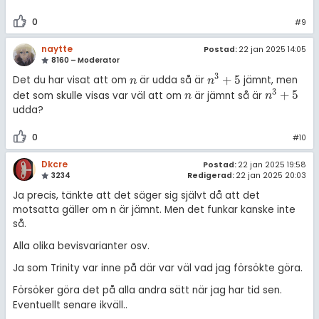
0
#9
naytte
Postad:
22 jan 2025 14:05
8160 – Moderator
3
+
5
Det du har visat att om
är udda så är
jämnt, men
n
n
3
+
5
n
n
3
+
5
det som skulle visas var väl att om
är jämnt så är
n
n
3
+
5
n
n
udda?
0
#10
Dkcre
Postad:
22 jan 2025 19:58
3234
Redigerad:
22 jan 2025 20:03
Ja precis, tänkte att det säger sig självt då att det
motsatta gäller om n är jämnt. Men det funkar kanske inte
så.
Alla olika bevisvarianter osv.
Ja som Trinity var inne på där var väl vad jag försökte göra.
Försöker göra det på alla andra sätt när jag har tid sen.
.
Eventuellt senare ikväll.