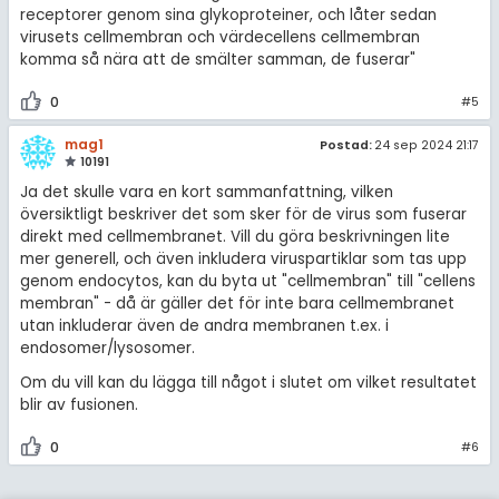
receptorer genom sina glykoproteiner, och låter sedan
virusets cellmembran och värdecellens cellmembran
komma så nära att de smälter samman, de fuserar"
0
#5
mag1
Postad:
24 sep 2024 21:17
10191
Ja det skulle vara en kort sammanfattning, vilken
översiktligt beskriver det som sker för de virus som fuserar
direkt med cellmembranet. Vill du göra beskrivningen lite
mer generell, och även inkludera viruspartiklar som tas upp
genom endocytos, kan du byta ut "cellmembran" till "cellens
membran" - då är gäller det för inte bara cellmembranet
utan inkluderar även de andra membranen t.ex. i
endosomer/lysosomer.
Om du vill kan du lägga till något i slutet om vilket resultatet
blir av fusionen.
0
#6