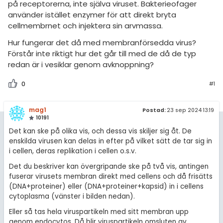
amhällsorientering
på receptorerna, inte själva viruset. Bakterieofager
Regler
använder istället enzymer för att direkt bryta
konomi
cellmembrnet och injektera sin arvmassa.
För lärare
ler ämnen
Hur fungerar det då med membranförsedda virus?
Förstår inte riktigt hur det går till med de då de typ
4 inloggade
riga diskussioner
redan är i vesiklar genom avknoppning?
Om Pluggakuten
0
#1
Allmänna villkor
mag1
Postad:
23 sep 2024 13:19
10191
Cookie-inställningar
Det kan ske på olika vis, och dessa vis skiljer sig åt. De
enskilda virusen kan delas in efter på vilket sätt de tar sig in
i cellen, deras replikation i cellen o.s.v.
Det du beskriver kan övergripande ske på två vis, antingen
fuserar virusets membran direkt med cellens och då frisätts
(DNA+proteiner) eller (DNA+proteiner+kapsid) in i cellens
cytoplasma (vänster i bilden nedan).
Eller så tas hela viruspartikeln med sitt membran upp
genom endocytos. Då blir viruspartikeln omsluten av