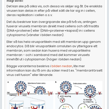
mag1 skrev:
Det kan ske på olika vis, och dessa vis skiljer sig åt. De enskilda
virusen kan delas in efter på vilket sätt de tar sig in i cellen,
deras replikation i cellen o.s.v.
Det du beskriver kan övergripande ske på två vis, antingen
fuserar virusets membran direkt med cellens och då frisätts
(DNA+proteiner) eller (DNA+proteiner+kapsid) in i cellens
cytoplasma (vänster i bilden nedan).
Eller så tas hela viruspartikeln med sitt membran upp genom
endocytos. Då blir viruspartikeln omsluten av ytterligare ett
membran, som sedan kan husera med viruspartikelns
membran - och i samband med det kommer virusets
innehåll ut i cytoplasman (höger i bilden nedan).
Bägge varianterna beskrivs i
bilden nedan
, lite mer
information kan du få om du söker med t.ex. "membranförsett
virus cell fusion" eller liknande.