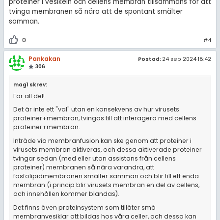
proteiner i vesikeln och cellens membran tillsammans för att
tvinga membranen så nära att de spontant smälter
samman.
0
#4
Pankakan
Postad:
24 sep 2024 18:42
306
mag1 skrev:
För all del!
Det är inte ett "val" utan en konsekvens av hur virusets
proteiner+membran, tvingas till att interagera med cellens
proteiner+membran.
Inträde via membranfusion kan ske genom att proteiner i
virusets membran aktiveras, och dessa aktiverade proteiner
tvingar sedan (med eller utan assistans från cellens
proteiner) membranen så nära varandra, att
fosfolipidmembranen smälter samman och blir till ett enda
membran (i princip blir virusets membran en del av cellens,
och innehållen kommer blandas).
Det finns även proteinsystem som tillåter små
membranvesiklar att bildas hos våra celler, och dessa kan