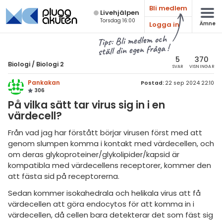
Bli medlem
Live­hjälpen
Torsdag 16:00
Logga in
Ämne
atematik
Alla ämnen
Tips: Bli medlem och
ställ din egen fråga !
sik
Biologi
5
370
Biologi
/
Biologi 2
SVAR
VISNINGAR
Alla trådar
emi
Pankakan
Postad:
22 sep 2024 22:10
306
Grundskola
ologi
På vilka sätt tar virus sig in i en
Biologi 1
värdecell?
knik & Bygg
Biologi 2
Från vad jag har förstått börjar virusen först med att
rogrammering
genom slumpen komma i kontakt med värdecellen, och
Universitet
om deras glykoproteiner/glykolipider/kapsid är
venska
kompatibla med värdecellens receptorer, kommer den
Allmänna diskussioner
att fästa sid på receptorerna.
ngelska
Livehjälpen
Sedan kommer isokahedrala och helikala virus att få
er språk
värdecellen att göra endocytos för att komma in i
Topplistor
värdecellen, då cellen bara detekterar det som fäst sig