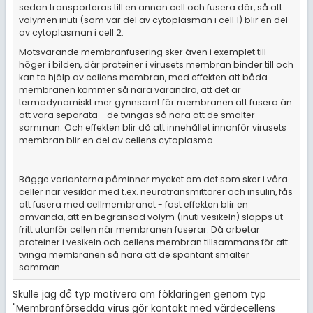
sedan transporteras till en annan cell och fusera där, så att
volymen inuti (som var del av cytoplasman i cell 1) blir en del
av cytoplasman i cell 2.
Motsvarande membranfusering sker även i exemplet till
höger i bilden, där proteiner i virusets membran binder till och
kan ta hjälp av cellens membran, med effekten att båda
membranen kommer så nära varandra, att det är
termodynamiskt mer gynnsamt för membranen att fusera än
att vara separata - de tvingas så nära att de smälter
samman. Och effekten blir då att innehållet innanför virusets
membran blir en del av cellens cytoplasma.
Bägge varianterna påminner mycket om det som sker i våra
celler när vesiklar med t.ex. neurotransmittorer och insulin, fås
att fusera med cellmembranet - fast effekten blir en
omvända, att en begränsad volym (inuti vesikeln) släpps ut
fritt utanför cellen när membranen fuserar. Då arbetar
proteiner i vesikeln och cellens membran tillsammans för att
tvinga membranen så nära att de spontant smälter
samman.
Skulle jag då typ motivera om föklaringen genom typ
"Membranförsedda virus gör kontakt med värdecellens