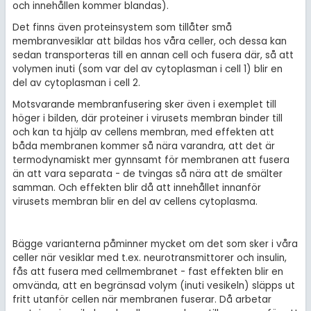
och innehållen kommer blandas).
Det finns även proteinsystem som tillåter små
membranvesiklar att bildas hos våra celler, och dessa kan
sedan transporteras till en annan cell och fusera där, så att
volymen inuti (som var del av cytoplasman i cell 1) blir en
del av cytoplasman i cell 2.
Motsvarande membranfusering sker även i exemplet till
höger i bilden, där proteiner i virusets membran binder till
och kan ta hjälp av cellens membran, med effekten att
båda membranen kommer så nära varandra, att det är
termodynamiskt mer gynnsamt för membranen att fusera
än att vara separata - de tvingas så nära att de smälter
samman. Och effekten blir då att innehållet innanför
virusets membran blir en del av cellens cytoplasma.
Bägge varianterna påminner mycket om det som sker i våra
celler när vesiklar med t.ex. neurotransmittorer och insulin,
fås att fusera med cellmembranet - fast effekten blir en
omvända, att en begränsad volym (inuti vesikeln) släpps ut
fritt utanför cellen när membranen fuserar. Då arbetar