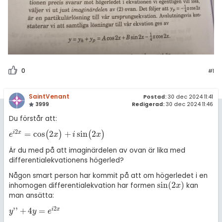
0
#1
SaintVenant
Postad:
30 dec 2024 11:41
3999
Redigerad:
30 dec 2024 11:46
Du förstår att:
2
=
cos
2
+
sin
2
i
x
(
)
(
)
e
i
2
x
=
cos
(
2
x
)
+
i
sin
(
2
x
)
e
x
i
x
Är du med på att imaginärdelen av ovan är lika med
differentialekvationens högerled?
Någon smart person har kommit på att om högerledet i en
sin
(
2
)
inhomogen differentialekvation har formen
kan
sin
(
2
x
)
x
man ansätta:
2
'
'
+
4
=
i
x
y
'
'
+
4
y
=
e
i
2
x
y
y
e