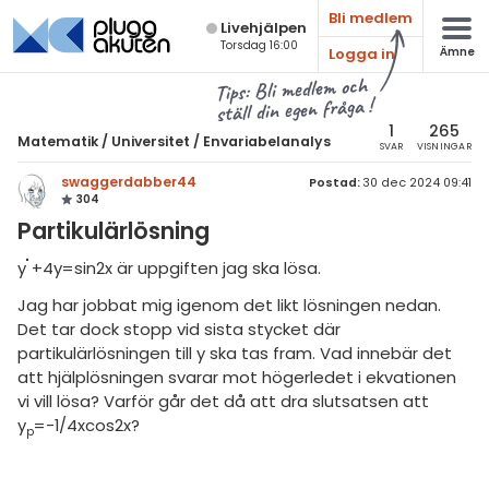
Bli medlem
Live­hjälpen
Torsdag 16:00
Logga in
Ämne
atematik
Alla ämnen
Tips: Bli medlem och
ställ din egen fråga !
Matematik
sik
atematik
1
265
Matematik
/
Universitet
/
Envariabelanalys
SVAR
VISNINGAR
Alla trådar
emi
Universitet
swaggerdabber44
Postad:
30 dec 2024 09:41
304
Alla trådar
skurs 7
ologi
Partikulärlösning
skurs 8
Envariabelanalys
knik & Bygg
''
y
+4y=sin2x är uppgiften jag ska lösa.
skurs 9
Flervariabelanalys
Jag har jobbat mig igenom det likt lösningen nedan.
rogrammering
tte 1
Det tar dock stopp vid sista stycket där
Linjär Algebra
venska
partikulärlösningen till y ska tas fram. Vad innebär det
tte 2
Sannolikhet och Statistik
att hjälplösningen svarar mot högerledet i ekvationen
ngelska
vi vill lösa? Varför går det då att dra slutsatsen att
tte 3
Diskret matematik
y
=-1/4xcos2x?
p
er språk
tte 4
Övrigt
tte 5