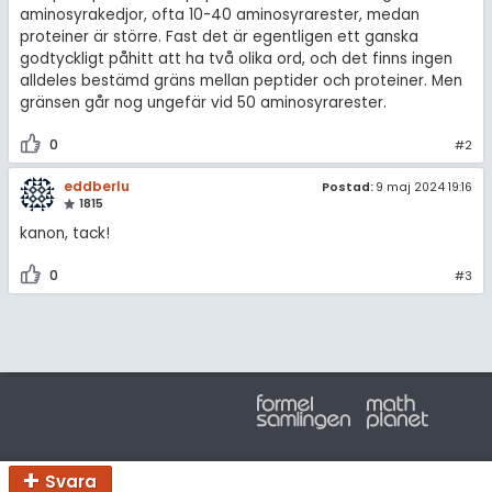
amhällsorientering
aminosyrakedjor, ofta 10-40 aminosyrarester, medan
Regler
proteiner är större. Fast det är egentligen ett ganska
konomi
godtyckligt påhitt att ha två olika ord, och det finns ingen
För lärare
alldeles bestämd gräns mellan peptider och proteiner. Men
ler ämnen
gränsen går nog ungefär vid 50 aminosyrarester.
11 inloggade
riga diskussioner
0
#2
Om Pluggakuten
eddberlu
Postad:
9 maj 2024 19:16
1815
Allmänna villkor
kanon, tack!
0
#3
Cookie-inställningar
Svara