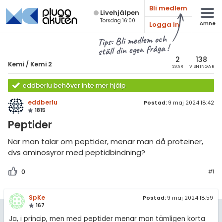
Bli medlem
Live­hjälpen
Torsdag 16:00
Logga in
Ämne
atematik
Alla ämnen
Tips: Bli medlem och
ställ din egen fråga !
sik
Kemi
2
138
Kemi
/
Kemi 2
SVAR
VISNINGAR
Alla trådar
emi
eddberlu behöver inte mer hjälp
Grundskola
ologi
eddberlu
Postad:
9 maj 2024 18:42
1815
Kemi 1
knik & Bygg
Peptider
Kemi 2
rogrammering
När man talar om peptider, menar man då proteiner,
Universitet
dvs aminosyror med peptidbindning?
venska
Allmänna diskussioner
0
#1
ngelska
Livehjälpen
SpKe
Postad:
9 maj 2024 18:59
er språk
167
Topplistor
Ja, i princip, men med peptider menar man tämligen korta