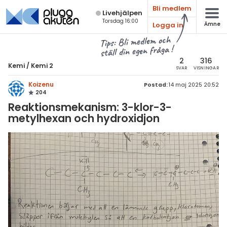
Bli medlem
Live­hjälpen
Torsdag 16:00
Logga in
Ämne
atematik
Alla ämnen
Tips: Bli medlem och
ställ din egen fråga !
sik
Kemi
2
316
Kemi
/
Kemi 2
SVAR
VISNINGAR
Alla trådar
emi
Koizenu
Postad:
14 maj 2025 20:52
204
Grundskola
ologi
Reaktionsmekanism: 3-klor-3-
Kemi 1
metylhexan och hydroxidjon
knik & Bygg
Kemi 2
rogrammering
Universitet
venska
Allmänna diskussioner
ngelska
Livehjälpen
er språk
Topplistor