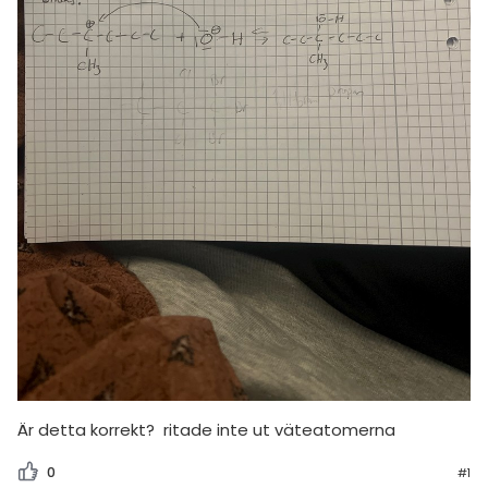
amhällsorientering
Regler
konomi
För lärare
ler ämnen
4 inloggade
riga diskussioner
Om Pluggakuten
Allmänna villkor
Cookie-inställningar
Är detta korrekt? ritade inte ut väteatomerna
0
#1