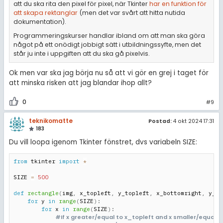
att du ska rita den pixel för pixel, när Tkinter
har en funktion för
att skapa rektanglar
(men det var svårt att hitta nutida
dokumentation).
Programmeringskurser handlar ibland om att man ska göra
något på ett onödigt jobbigt sätt i utbildningssyfte, men det
står ju inte i uppgiften att du ska gå pixelvis.
Ok men var ska jag börja nu så att vi gör en grej i taget för
att minska risken att jag blandar ihop allt?
0
#9
teknikomatte
Postad:
4 okt 2024 17:31
183
Du vill loopa igenom Tkinter fönstret, dvs variabeln SIZE:
from
 tkinter 
import
*
SIZE 
=
500
def
rectangle
(
img
,
 x_topleft
,
 y_topleft
,
 x_bottomright
,
 y_bo
for
 y 
in
range
(
SIZE
)
:
for
 x 
in
range
(
SIZE
)
:
#If x greater/equal to x_topleft and x smaller/equal 