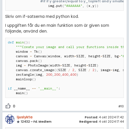
#If If y greater/equal to y_topleft and y smaller
                    img
.
put
(
"#AAAAAA"
,
(
x
,
y
)
)
Skriv om if-satserna med python kod.
I uppgiften får du en main funktion som är given som
följande, använd den.
def
main
(
)
:
"""Create your image and call your functions inside this
    window 
=
 Tk
(
)
    canvas 
=
 Canvas
(
window
,
 width
=
SIZE
,
 height
=
SIZE
,
 bg
=
"#00
    canvas
.
pack
(
)
    img 
=
 PhotoImage
(
width
=
SIZE
,
 height
=
SIZE
)
    canvas
.
create_image
(
(
SIZE 
/
2
,
 SIZE 
/
2
)
,
 image
=
img
,
 sta
    rectangle
(
img
,
200
,
200
,
400
,
400
)
    mainloop
(
)
if
 __name__ 
==
'__main__'
:
    main
(
)
0
#10
ljuslykta
Postad:
4 okt 2024 17:42
12432 – Fd. Medlem
Redigerad:
4 okt 2024 17:44