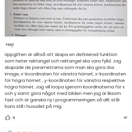
amhällsorientering
PHP
konomi
Matlab
ler ämnen
Övriga
programmeringsspråk
riga diskussioner
Hej!
Allmänna diskussioner
Uppgiften är alltså att skapa en definierad funktion
Livehjälpen
som heter rektangel och rektangel ska vara fylld. Jag
skapade de parametrarna som man ska göra dvs
Topplistor
image, x-koordinaten för vänstra hörnet, x-koordinaten
för högra hörnet , y-koordinaten för vänstra respektive
Regler
högra hörnet. Jag vill loopa igenom koordinaterna för x
och y samt göra något med bilden men jag är liksom
fast och är ganska ny i programmeringen så allt står
För lärare
bara still i huvudet på mig.
4 inloggade
0
#1
Om Pluggakuten