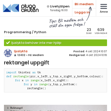
Bli medlem
Live­hjälpen
Torsdag 16:00
Logga in
Ämne
atematik
Alla ämnen
Tips: Bli medlem och
ställ din egen fråga !
sik
Programmering
23
639
Programmering
/
Python
SVAR
VISNINGAR
Alla trådar
emi
ljuslykta behöver inte mer hjälp
Javascript
ologi
ljuslykta
Postad:
4 okt 2024 10:07
12432 – Fd. Medlem
Redigerad:
4 okt 2024 10:18
Java
knik & Bygg
rektangel uppgift
C
rogrammering
import
 tkinter 
as
C++
def
rectangle
(
pic
,
x_left
,
y_top
,
x_right
,
y_bottom
,
colour
)
:
venska
for
 x 
in
range
(
x_left
,
x_right
)
:
C#
for
 y 
in
range
(
y_top
,
y_bottom
)
:
            rectangle
(
)
ngelska
Swift
er språk
Python
HTML/CSS