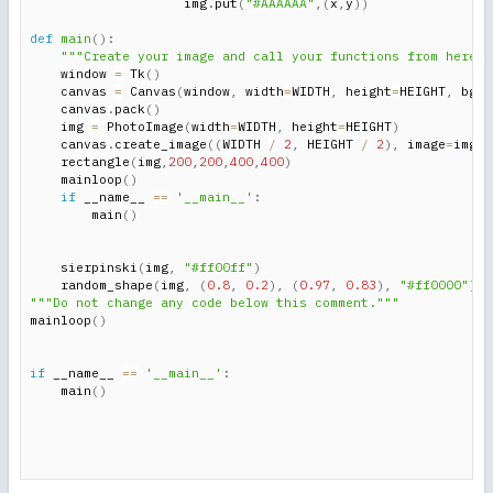
                    img
.
put
(
"#AAAAAA"
,
(
x
,
y
)
)
def
main
(
)
:
"""Create your image and call your functions from here""
    window 
=
 Tk
(
)
    canvas 
=
 Canvas
(
window
,
 width
=
WIDTH
,
 height
=
HEIGHT
,
 bg
=
"
    canvas
.
pack
(
)
    img 
=
 PhotoImage
(
width
=
WIDTH
,
 height
=
HEIGHT
)
    canvas
.
create_image
(
(
WIDTH 
/
2
,
 HEIGHT 
/
2
)
,
 image
=
img
,
 
    rectangle
(
img
,
200
,
200
,
400
,
400
)
    mainloop
(
)
if
 __name__ 
==
'__main__'
:
        main
(
)
    sierpinski
(
img
,
"#ff00ff"
)
    random_shape
(
img
,
(
0.8
,
0.2
)
,
(
0.97
,
0.83
)
,
"#ff0000"
)
"""Do not change any code below this comment."""
mainloop
(
)
if
 __name__ 
==
'__main__'
:
    main
(
)