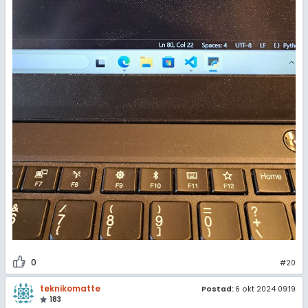
0
#20
teknikomatte
Postad:
6 okt 2024 09:19
183