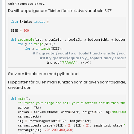
teknikomatte skrev:
Du vill loopa igenom Tkinter fönstret, dvs variabeln SIZE:
from
 tkinter 
import
*
SIZE 
=
500
def
rectangle
(
img
,
 x_topleft
,
 y_topleft
,
 x_bottomright
,
 y_bottomrigh
for
 y 
in
range
(
SIZE
)
:
for
 x 
in
range
(
SIZE
)
:
#If x greater/equal to x_topleft and x smaller/equal t
#If If y greater/equal to y_topleft and y smaller/
                    img
.
put
(
"#AAAAAA"
,
(
x
,
y
)
)
Skriv om if-satserna med python kod.
I uppgiften får du en main funktion som är given som följande,
använd den.
def
main
(
)
:
"""Create your image and call your functions inside this functio
    window 
=
 Tk
(
)
    canvas 
=
 Canvas
(
window
,
 width
=
SIZE
,
 height
=
SIZE
,
 bg
=
"#000000"
)
    canvas
.
pack
(
)
    img 
=
 PhotoImage
(
width
=
SIZE
,
 height
=
SIZE
)
    canvas
.
create_image
(
(
SIZE 
/
2
,
 SIZE 
/
2
)
,
 image
=
img
,
 state
=
"norm
    rectangle
(
img
,
200
,
200
,
400
,
400
)