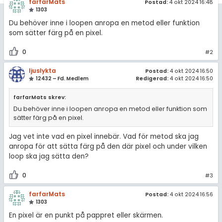
farfarMats
Postad:
4 okt 2024 16:48
1303
Allmänna villkor
Du behöver inne i loopen anropa en metod eller funktion
som sätter färg på en pixel.
Cookie-inställningar
0
#2
ljuslykta
Postad:
4 okt 2024 16:50
12432 – Fd. Medlem
Redigerad:
4 okt 2024 16:50
farfarMats skrev:
Du behöver inne i loopen anropa en metod eller funktion som
sätter färg på en pixel.
Jag vet inte vad en pixel innebär. Vad för metod ska jag
anropa för att sätta färg på den där pixel och under vilken
loop ska jag sätta den?
0
#3
farfarMats
Postad:
4 okt 2024 16:56
1303
En pixel är en punkt på pappret eller skärmen.