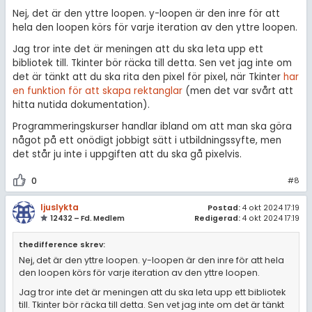
Nej, det är den yttre loopen. y-loopen är den inre för att
hela den loopen körs för varje iteration av den yttre loopen.
Jag tror inte det är meningen att du ska leta upp ett
bibliotek till. Tkinter bör räcka till detta. Sen vet jag inte om
det är tänkt att du ska rita den pixel för pixel, när Tkinter
har
en funktion för att skapa rektanglar
(men det var svårt att
hitta nutida dokumentation).
Programmeringskurser handlar ibland om att man ska göra
något på ett onödigt jobbigt sätt i utbildningssyfte, men
det står ju inte i uppgiften att du ska gå pixelvis.
0
#8
ljuslykta
Postad:
4 okt 2024 17:19
12432 – Fd. Medlem
Redigerad:
4 okt 2024 17:19
thedifference skrev:
Nej, det är den yttre loopen. y-loopen är den inre för att hela
den loopen körs för varje iteration av den yttre loopen.
Jag tror inte det är meningen att du ska leta upp ett bibliotek
till. Tkinter bör räcka till detta. Sen vet jag inte om det är tänkt