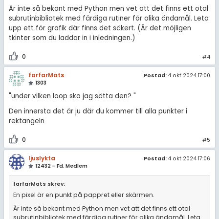
Är inte så bekant med Python men vet att det finns ett otal
subrutinbibliotek med färdiga rutiner för olika ändamål. Leta
upp ett för grafik där finns det säkert. (Är det möjligen
tkinter som du laddar in i inledningen.)
0
#4
farfarMats
Postad:
4 okt 2024 17:00
1303
"under vilken loop ska jag sätta den? "
Den innersta det är ju där du kommer till alla punkter i
rektangeln
0
#5
ljuslykta
Postad:
4 okt 2024 17:06
12432 – Fd. Medlem
farfarMats skrev:
En pixel är en punkt på pappret eller skärmen.
Är inte så bekant med Python men vet att det finns ett otal
subrutinbibliotek med färdiga rutiner för olika ändamål. Leta