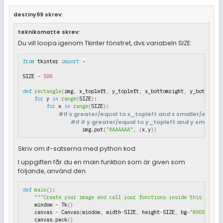
destiny99 skrev:
teknikomatte skrev:
Du vill loopa igenom Tkinter fönstret, dvs variabeln SIZE:
from
 tkinter 
import
*
SIZE 
=
500
def
rectangle
(
img
,
 x_topleft
,
 y_topleft
,
 x_bottomright
,
 y_bottomrig
for
 y 
in
range
(
SIZE
)
:
for
 x 
in
range
(
SIZE
)
:
#If x greater/equal to x_topleft and x smaller/equal
#If If y greater/equal to y_topleft and y smaller
                    img
.
put
(
"#AAAAAA"
,
(
x
,
y
)
)
Skriv om if-satserna med python kod.
I uppgiften får du en main funktion som är given som
följande, använd den.
def
main
(
)
:
"""Create your image and call your functions inside this functi
    window 
=
 Tk
(
)
    canvas 
=
 Canvas
(
window
,
 width
=
SIZE
,
 height
=
SIZE
,
 bg
=
"#000000"
)
    canvas
.
pack
(
)