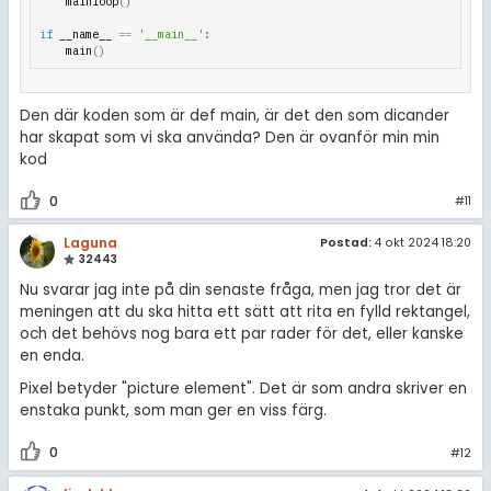
    mainloop
(
)
if
 __name__ 
==
'__main__'
:
    main
(
)
Den där koden som är def main, är det den som dicander
har skapat som vi ska använda? Den är ovanför min min
kod
0
#11
Laguna
Postad:
4 okt 2024 18:20
32443
Nu svarar jag inte på din senaste fråga, men jag tror det är
meningen att du ska hitta ett sätt att rita en fylld rektangel,
och det behövs nog bara ett par rader för det, eller kanske
en enda.
Pixel betyder "picture element". Det är som andra skriver en
enstaka punkt, som man ger en viss färg.
0
#12