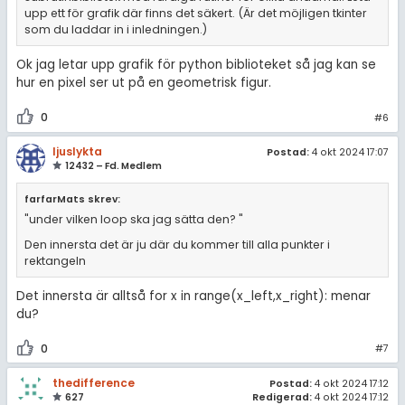
upp ett för grafik där finns det säkert. (Är det möjligen tkinter
som du laddar in i inledningen.)
Ok jag letar upp grafik för python biblioteket så jag kan se
hur en pixel ser ut på en geometrisk figur.
0
#6
ljuslykta
Postad:
4 okt 2024 17:07
12432 – Fd. Medlem
farfarMats skrev:
"under vilken loop ska jag sätta den? "
Den innersta det är ju där du kommer till alla punkter i
rektangeln
Det innersta är alltså for x in range(x_left,x_right): menar
du?
0
#7
thedifference
Postad:
4 okt 2024 17:12
627
Redigerad:
4 okt 2024 17:12