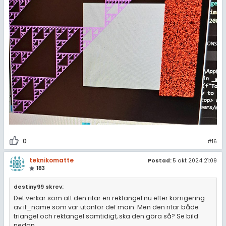
0
#16
teknikomatte
Postad:
5 okt 2024 21:09
183
destiny99 skrev:
Det verkar som att den ritar en rektangel nu efter korrigering
av if_name som var utanför def main. Men den ritar både
triangel och rektangel samtidigt, ska den göra så? Se bild
nedan.