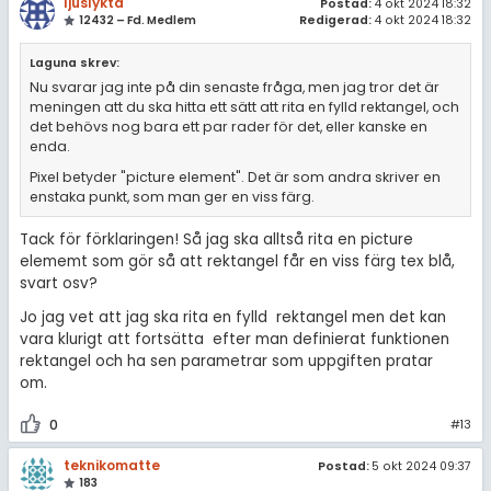
ljuslykta
Postad:
4 okt 2024 18:32
12432 – Fd. Medlem
Redigerad:
4 okt 2024 18:32
Laguna skrev:
Nu svarar jag inte på din senaste fråga, men jag tror det är
meningen att du ska hitta ett sätt att rita en fylld rektangel, och
det behövs nog bara ett par rader för det, eller kanske en
enda.
Pixel betyder "picture element". Det är som andra skriver en
enstaka punkt, som man ger en viss färg.
Tack för förklaringen! Så jag ska alltså rita en picture
elememt som gör så att rektangel får en viss färg tex blå,
svart osv?
Jo jag vet att jag ska rita en fylld rektangel men det kan
vara klurigt att fortsätta efter man definierat funktionen
rektangel och ha sen parametrar som uppgiften pratar
om.
0
#13
teknikomatte
Postad:
5 okt 2024 09:37
183