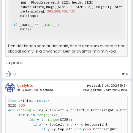
    img 
=
 PhotoImage
(
width
=
SIZE
,
 height
=
SIZE
)
    canvas
.
create_image
(
(
SIZE 
/
2
,
 SIZE 
/
2
)
,
 image
=
img
,
 state
=
"nor
    rectangle
(
img
,
200
,
200
,
400
,
400
)
    mainloop
(
)
if
 __name__ 
==
'__main__'
:
    main
(
)
Den där koden som är def main, är det den som dicander har
skapat som vi ska använda? Den är ovanför min min kod
Ja precis
0
#14
ljuslykta
Postad:
5 okt 2024 19:34
12432 – Fd. Medlem
Redigerad:
5 okt 2024 19:41
from
 tkinter 
import
*
SIZE
=
500
def
rectangle
(
img
,
x_topleft
,
y_topleft
,
x_bottomright
,
y_bottom
for
 x 
in
range
(
SIZE
)
:
for
 y 
in
range
(
SIZE
)
:
if
 x
>=
x_topleft 
and
 x
<=
x_bottomright
:
if
 y
>=
y_topleft 
and
 y
<=
y_bottomright
: