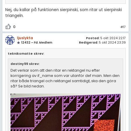
Nej, du kallar på funktionen sierpinski, som ritar ut sierpinski
triangeln.
0
#17
ljuslykta
Postad:
5 okt 2024 22:17
12432 – Fd. Medlem
Redigerad:
5 okt 2024 23:39
teknikomatte skrev:
destiny99 skrev:
Det verkar som att den ritar en rektangel nu efter
korrigering av if_name som var utanför def main. Men den
ritar både triangel och rektangel samtidigt, ska den göra
så? Se bild nedan.