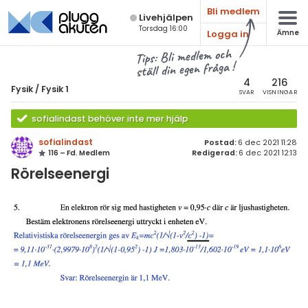
Bli medlem
Live­hjälpen
Torsdag 16:00
Logga in
Ämne
atematik
Alla ämnen
Tips: Bli medlem och
ställ din egen fråga !
sik
Fysik
4
216
Fysik
/
Fysik 1
SVAR
VISNINGAR
Alla trådar
emi
sofialindast behöver inte mer hjälp
Grundskola
ologi
sofialindast
Postad:
6 dec 2021 11:28
116 – Fd. Medlem
Redigerad:
6 dec 2021 12:13
Fysik 1
knik & Bygg
Rörelseenergi
Fysik 2
rogrammering
Universitet
venska
MaFy (fysikdelen)
ngelska
Allmänna diskussioner
er språk
Livehjälpen