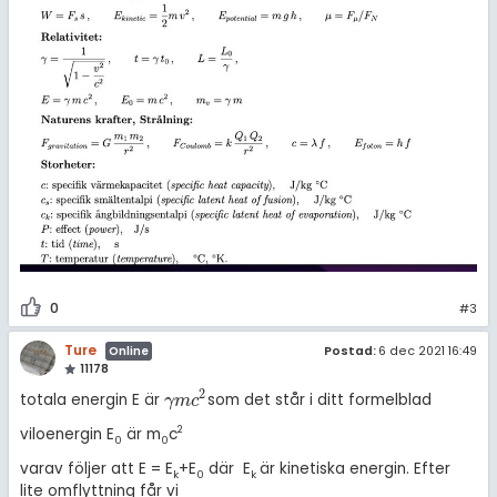
0
#3
Ture
Postad:
6 dec 2021 16:49
Online
11178
2
totala energin E är
som det står i ditt formelblad
γ
m
c
2
γ
m
c
2
viloenergin E
är m
c
0
0
varav följer att E = E
+E
där E
är kinetiska energin. Efter
k
0
k
lite omflyttning får vi