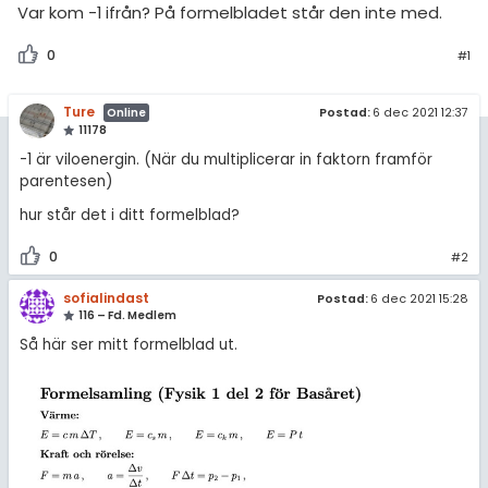
amhällsorientering
Topplistor
Var kom -1 ifrån? På formelbladet står den inte med.
konomi
0
#1
Regler
ler ämnen
För lärare
Ture
Postad:
6 dec 2021 12:37
Online
11178
riga diskussioner
-1 är viloenergin. (När du multiplicerar in faktorn framför
5 inloggade
parentesen)
Om Pluggakuten
hur står det i ditt formelblad?
0
#2
Allmänna villkor
sofialindast
Postad:
6 dec 2021 15:28
Cookie-inställningar
116 – Fd. Medlem
Så här ser mitt formelblad ut.