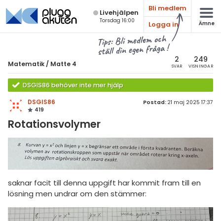
Bli medlem
Live­hjälpen
Torsdag 16:00
Logga in
Ämne
atematik
Alla ämnen
Tips: Bli medlem och
ställ din egen fråga !
Matematik
sik
atematik
2
249
Matematik
/
Matte 4
SVAR
VISNINGAR
Alla trådar
emi
Matte 4
DSGIS86 behöver inte mer hjälp
Alla trådar
skurs 7
ologi
DSGIS86
Postad:
21 maj 2025 17:37
419
skurs 8
Bevismetoder
knik & Bygg
Rotationsvolymer
skurs 9
Trigonometri
rogrammering
tte 1
Derivata
venska
tte 2
Grafer och asymptoter
ngelska
saknar facit till denna uppgift har kommit fram till en
tte 3
Integraler och
lösning men undrar om den stämmer:
tillämpningar
er språk
tte 4
Komplexa tal
tte 5