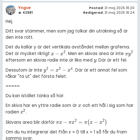
Yngve
Postad:
21 maj 2025 18:20
42981
Redigerad:
21 maj 2025 18:24
Hej.
Ditt svar stämmer, men som jag tolkar din uträkning så är
den inte rätt.
Det du kallar y är det vertikala avståndet mellan graferna.
2
2
−
Det är mycket riktigt
. Men en skivas area är inte
x
-
x
2
π
y
2
x
x
π
y
eftersom en skivas radie inte är lika med
. Där är ett fel.
y
y
2
2
4
=
−
Dessutom är inte
. Där är ett annat fel som
y
2
=
x
2
-
x
4
y
x
x
råkar "ta ut" det första felet.
=====
Du kan istället tänka så här:
En skiva har en yttre radie som är
och ett hål i sig som har
x
x
2
radien
.
x
2
x
2
2
−
=
−
(
)
Skivans area blir därför
π
x
-
π
x
2
=
π
(
x
-
x
2
)
π
x
π
x
π
x
x
Om du nu integrerar det ftån x = 0 till x = 1 så får du fram
samma svar.