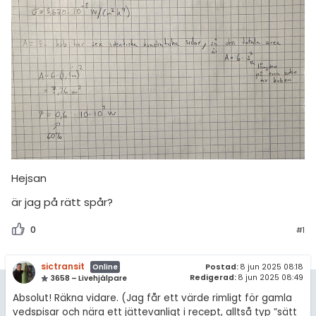
amhällsorientering
Topplistor
konomi
Regler
ler ämnen
För lärare
riga diskussioner
11 inloggade
Om Pluggakuten
Allmänna villkor
Hejsan
är jag på rätt spår?
Cookie-inställningar
0
#1
sictransit
Postad:
8 jun 2025 08:18
Online
Redigerad:
8 jun 2025 08:49
3658 – Livehjälpare
Absolut! Räkna vidare. (Jag får ett värde rimligt för gamla
vedspisar och nära ett jättevanligt i recept, alltså typ ”sätt