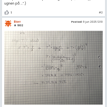
ugnen på …”.)
1
#2
Biorr
Postad:
9 jun 2025 12:10
1802