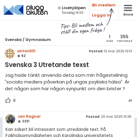
Bli medlem
Live­hjälpen
Torsdag 16:00
Logga in
Ämne
atematik
Alla ämnen
Tips: Bli medlem och
ställ din egen fråga !
sik
Svenska
1
355
Svenska
/
Gymnasium
SVAR
VISNINGAR
Alla trådar
emi
anton001
Postad:
13 mar 2025 10:13
62
Grundskola
ologi
Svenska 3 Utretande texst
Gymnasium
knik & Bygg
Jag hade tänkt anvenda deta som min frågestelining
Universitet
"sociala mediers påverkan på ungas psykiska hälsa" Är
rogrammering
det någon som har någon synpunkt om den brister ?
Allmänna diskussioner
venska
0
#1
Livehjälpen
ngelska
Jan Ragnar
Postad:
20 mar 2025 10:35
Topplistor
2231
er språk
Kan säkert bli intressant som utredande text. På
Regler
Folkhälsomyndigheten och Karolinska universitetets