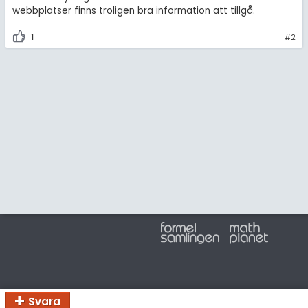
amhällsorientering
webbplatser finns troligen bra information att tillgå.
För lärare
konomi
1
#2
3 inloggade
ler ämnen
riga diskussioner
Om Pluggakuten
Allmänna villkor
Cookie-inställningar
Svara