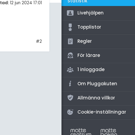
amhällsorientering
Statistik
tad:
12 jun 2024 17:01
för högskolan
konomi
Livehjälpen
iversitet
ler ämnen
Topplistor
gskoleprovet
riga diskussioner
Regler
#2
Fy (mattedelen)
lmänna diskussioner
För lärare
1 inloggade
Om Pluggakuten
Allmänna villkor
Cookie-inställningar