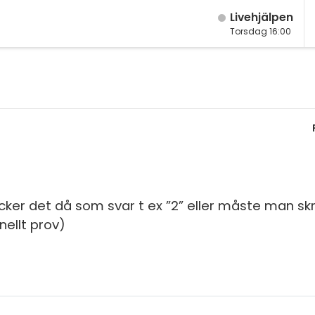
Live­hjälpen
Torsdag 16:00
M
Fy
M
K
År
Bi
År
Te
År
P
ker det då som svar t ex ”2” eller måste man skri
Ma
nellt prov)
S
Ma
E
Ma
Fl
Ma
Ma