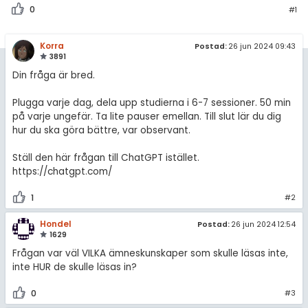
amhällsorientering
0
#1
För lärare
konomi
Korra
Postad:
26 jun 2024 09:43
13 inloggade
ler ämnen
3891
Din fråga är bred.
riga diskussioner
Om Pluggakuten
Plugga varje dag, dela upp studierna i 6-7 sessioner. 50 min
på varje ungefär. Ta lite pauser emellan. Till slut lär du dig
Allmänna villkor
hur du ska göra bättre, var observant.
Cookie-inställningar
Ställ den här frågan till ChatGPT istället.
https://chatgpt.com/
1
#2
Hondel
Postad:
26 jun 2024 12:54
1629
Frågan var väl VILKA ämneskunskaper som skulle läsas inte,
inte HUR de skulle läsas in?
0
#3