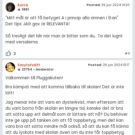
Korra
Postad:
26 jun 2024 14:20
3891
"Mitt mål är att få betyget A i princip alla ämnen i 9:an"
Det tips JAG gav är RELEVANTA!
Så trevligt det blir när man är bitter som du.. Ta det lugnt
med versalerna.
2
#4
Smutstvätt
Postad:
26 jun 2024 15:17
23754 – Moderator
Välkommen till Pluggakuten!
Bra kämpat med att komma tillbaka till skolan! Det är inte
lätt!
Jag menar inte att vara en dysterkvist, men eftersom att
du varit borta från skolan en längre tid, kanske det är bra
att sätta upp ett delmål som är lättare att nå? Du behöver
inte ge upp på tanken om att få toppbetyg, men det kan
vara bra att sätta mindre mål också, så att du kan få känna
att du lyckats med skolan även om du inte får toppbetyg.