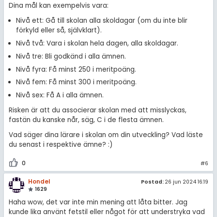
Dina mål kan exempelvis vara:
Nivå ett: Gå till skolan alla skoldagar (om du inte blir
förkyld eller så, självklart).
Nivå två: Vara i skolan hela dagen, alla skoldagar.
Nivå tre: Bli godkänd i alla ämnen.
Nivå fyra: Få minst 250 i meritpoäng.
Nivå fem: Få minst 300 i meritpoäng.
Nivå sex: Få A i alla ämnen.
Risken är att du associerar skolan med att misslyckas,
fastän du kanske når, säg, C i de flesta ämnen.
Vad säger dina lärare i skolan om din utveckling? Vad läste
du senast i respektive ämne? :)
0
#6
Hondel
Postad:
26 jun 2024 16:19
1629
Haha wow, det var inte min mening att låta bitter. Jag
kunde lika använt fetstil eller något för att understryka vad