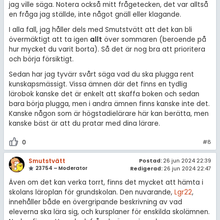
jag ville säga. Notera också mitt frågetecken, det var alltså
en fråga jag ställde, inte något gnäll eller klagande.
I alla fall, jag håller dels med Smutstvätt att det kan bli
övermäktigt att ta igen
allt
över sommaren (beroende på
hur mycket du varit borta). Så det är nog bra att prioritera
och börja försiktigt.
Sedan har jag tyvärr svårt säga vad du ska plugga rent
kunskapsmässigt. Vissa ämnen där det finns en tydlig
lärobok kanske det är enkelt att skaffa boken och sedan
bara börja plugga, men i andra ämnen finns kanske inte det.
Kanske någon som är högstadielärare här kan berätta, men
kanske bäst är att du pratar med dina lärare.
0
#8
Smutstvätt
Postad:
26 jun 2024 22:39
23754 – Moderator
Redigerad:
26 jun 2024 22:47
Även om det kan verka torrt, finns det mycket att hämta i
skolans läroplan för grundskolan. Den nuvarande,
Lgr22
,
innehåller både en övergripande beskrivning av vad
eleverna ska lära sig, och kursplaner för enskilda skolämnen.