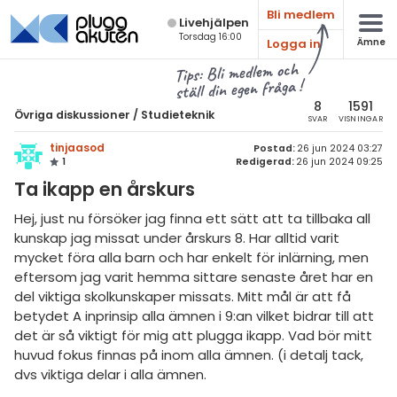
Bli medlem
Live­hjälpen
Torsdag 16:00
Logga in
Ämne
atematik
Alla ämnen
Tips: Bli medlem och
ställ din egen fråga !
sik
Övriga diskussioner
8
1591
Övriga diskussioner
/
Studieteknik
SVAR
VISNINGAR
Alla trådar
emi
tinjaasod
Postad:
26 jun 2024 03:27
1
Redigerad:
26 jun 2024 09:25
Om skolan
ologi
Ta ikapp en årskurs
Om Pluggakuten.se
knik & Bygg
Hej, just nu försöker jag finna ett sätt att ta tillbaka all
Studieteknik
kunskap jag missat under årskurs 8. Har alltid varit
rogrammering
mycket föra alla barn och har enkelt för inlärning, men
Allmänna diskussioner
eftersom jag varit hemma sittare senaste året har en
venska
del viktiga skolkunskaper missats. Mitt mål är att få
Livehjälpen
betydet A inprinsip alla ämnen i 9:an vilket bidrar till att
ngelska
det är så viktigt för mig att plugga ikapp. Vad bör mitt
Topplistor
huvud fokus finnas på inom alla ämnen. (i detalj tack,
er språk
dvs viktiga delar i alla ämnen.
Regler