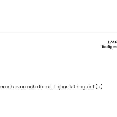
S
In
E
Un
F
Hö
Öv
Ma
Post
Rediger
Al
gerar kurvan och där att linjens lutning är f'(a)