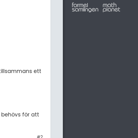
 tillsammans ett
 behövs för att
#2