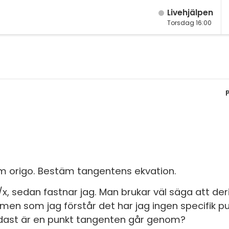
Live­hjälpen
Torsdag 16:00
M
Fy
M
K
År
Bi
År
Te
År
P
Ma
S
m origo. Bestäm tangentens ekvation.
Ma
E
Ma
 1/x, sedan fastnar jag. Man brukar väl säga att der
n som jag förstår det har jag ingen specifik pu
Fl
Ma
endast är en punkt tangenten går genom?
Ma