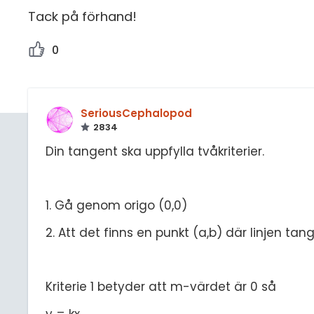
Tack på förhand!
0
SeriousCephalopod
2834
Din tangent ska uppfylla tvåkriterier.
1. Gå genom origo (0,0)
2. Att det finns en punkt (a,b) där linjen tan
Kriterie 1 betyder att m-värdet är 0 så
y = kx