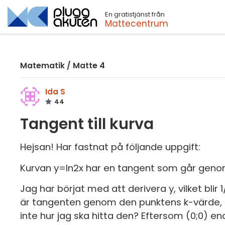
En gratistjänst från
Sök
Mattecentrum
Matematik
/
Matte 4
Ida S
44
Tangent till kurva
Hejsan! Har fastnat på följande uppgift:
Kurvan y=ln2x har en tangent som går geno
Jag har börjat med att derivera y, vilket blir
är tangenten genom den punktens k-värde, me
inte hur jag ska hitta den? Eftersom (0;0) 