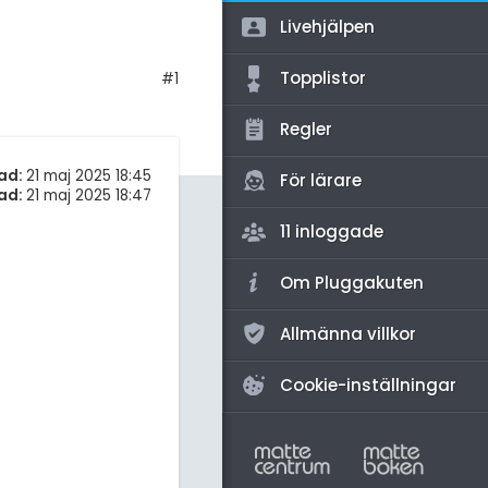
amhällsorientering
Livehjälpen
för högskolan
konomi
Topplistor
iversitet
#1
ler ämnen
gskoleprovet
Regler
riga diskussioner
Fy (mattedelen)
ad:
21 maj 2025 18:45
För lärare
ad:
21 maj 2025 18:47
lmänna diskussioner
11 inloggade
Om Pluggakuten
Allmänna villkor
Cookie-inställningar