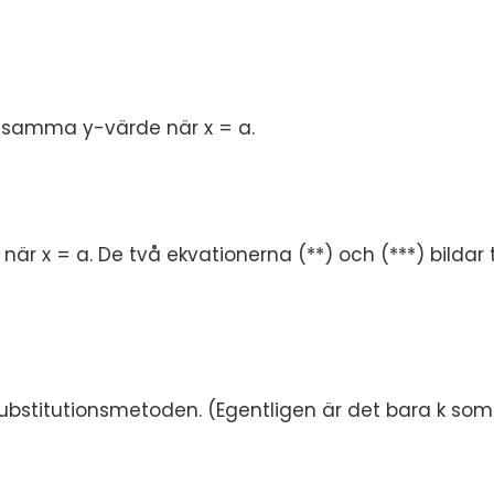
a samma y-värde när x = a.
är x = a. De två ekvationerna (**) och (***) bildar
ubstitutionsmetoden. (Egentligen är det bara k som