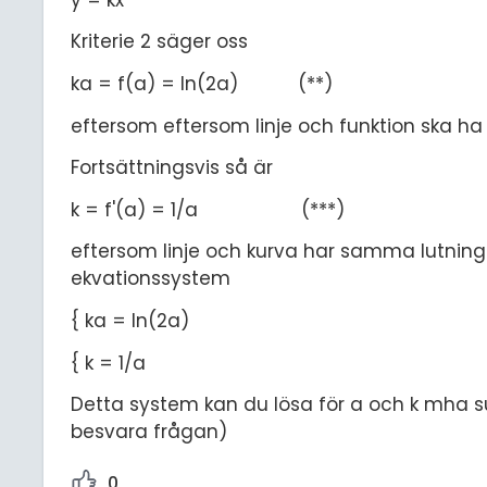
Kriterie 2 säger oss
ka = f(a) = ln(2a) (**)
eftersom eftersom linje och funktion ska h
Fortsättningsvis så är
k = f'(a) = 1/a (***)
eftersom linje och kurva har samma lutning n
ekvationssystem
{ ka = ln(2a)
{ k = 1/a
Detta system kan du lösa för a och k mha s
besvara frågan)
0