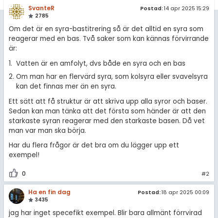
amhällsorientering
SvanteR
Postad:
14 apr 2025 15:29
Regler
2785
konomi
Om det är en syra-bastitrering så är det alltid en syra som
För lärare
reagerar med en bas. Två saker som kan kännas förvirrande
ler ämnen
är:
1 inloggade
riga diskussioner
Vatten är en amfolyt, dvs både en syra och en bas
Om man har en flervärd syra, som kolsyra eller svavelsyra
Om Pluggakuten
kan det finnas mer än en syra.
Ett sätt att få struktur är att skriva upp alla syror och baser.
Allmänna villkor
Sedan kan man tänka att det första som händer är att den
starkaste syran reagerar med den starkaste basen. Då vet
Cookie-inställningar
man var man ska börja.
Har du flera frågor är det bra om du lägger upp ett
exempel!
0
#2
Ha en fin dag
Postad:
18 apr 2025 00:09
3435
jag har inget specefikt exempel. Blir bara allmänt förrvirad