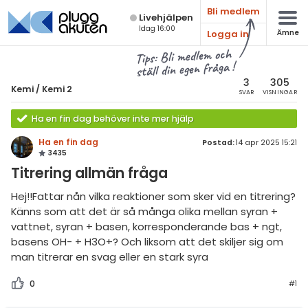
Bli medlem
Live­hjälpen
Idag 16:00
Logga in
Ämne
atematik
Alla ämnen
Tips: Bli medlem och
ställ din egen fråga !
sik
Kemi
3
305
Kemi
/
Kemi 2
SVAR
VISNINGAR
Alla trådar
emi
Ha en fin dag behöver inte mer hjälp
Grundskola
ologi
Ha en fin dag
Postad:
14 apr 2025 15:21
3435
Kemi 1
knik & Bygg
Titrering allmän fråga
Kemi 2
rogrammering
Hej!!Fattar nån vilka reaktioner som sker vid en titrering?
Universitet
Känns som att det är så många olika mellan syran +
venska
vattnet, syran + basen, korresponderande bas + ngt,
Allmänna diskussioner
basens OH- + H3O+? Och liksom att det skiljer sig om
ngelska
man titrerar en svag eller en stark syra
Livehjälpen
er språk
0
#1
Topplistor