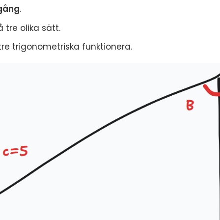
 gång
.
 tre olika sätt.
 tre trigonometriska funktionera.