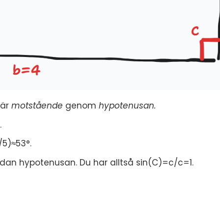
 är
motstående
genom
hypotenusan.
.
/5)≈53°.
idan hypotenusan. Du har alltså sin(C)=c/c=1.