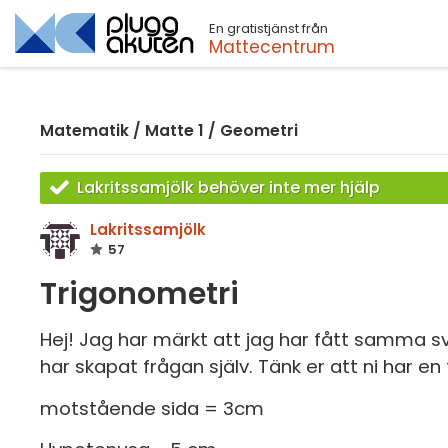
En gratistjänst från
Sök
Mattecentrum
Matematik
/
Matte 1
/
Geometri
Lakritssamjölk behöver inte mer hjälp
Lakritssamjölk
57
Trigonometri
Hej! Jag har märkt att jag har fått samma sva
har skapat frågan själv. Tänk er att ni har en
motstående sida = 3cm