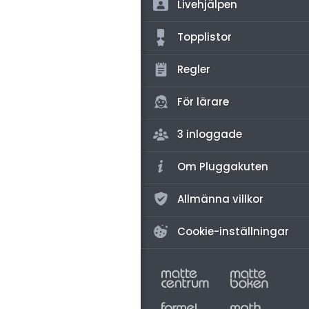
amhällsorientering
Livehjälpen
för högskolan
konomi
Topplistor
iversitet
ler ämnen
Regler
gskoleprovet
riga diskussioner
Fy (mattedelen)
För lärare
lmänna diskussioner
3 inloggade
Om Pluggakuten
Allmänna villkor
Cookie-inställningar