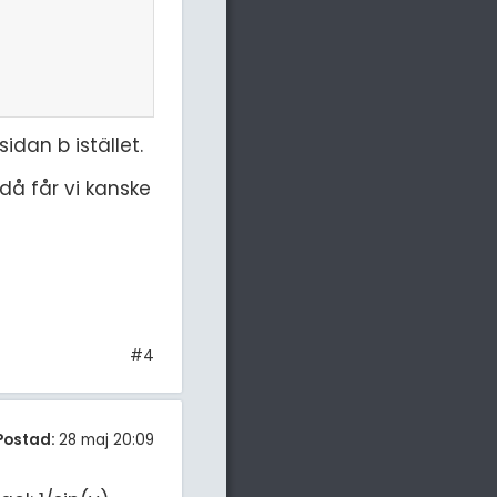
idan b istället.
då får vi kanske
#4
Postad:
28 maj 20:09