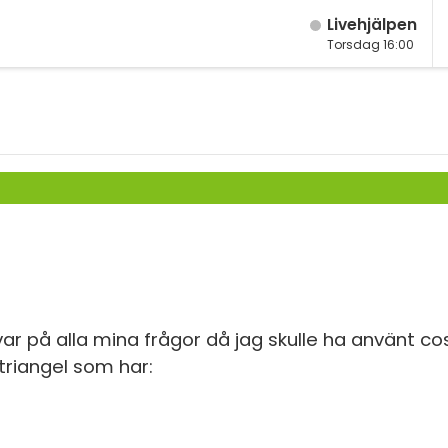
Live­hjälpen
Torsdag 16:00
M
Fy
M
K
År
Bi
År
Te
År
P
Ma
S
Ma
r på alla mina frågor då jag skulle ha använt cos
 triangel som har:
E
Ma
Fl
Ma
Ma