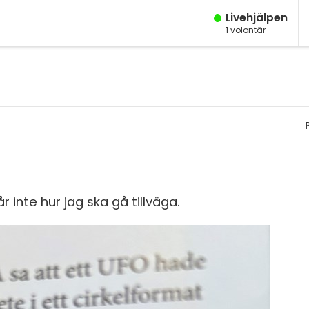
Live­hjälpen
1
volontär
M
Fy
K
Bi
Te
P
inte hur jag ska gå tillväga.
S
E
Fl