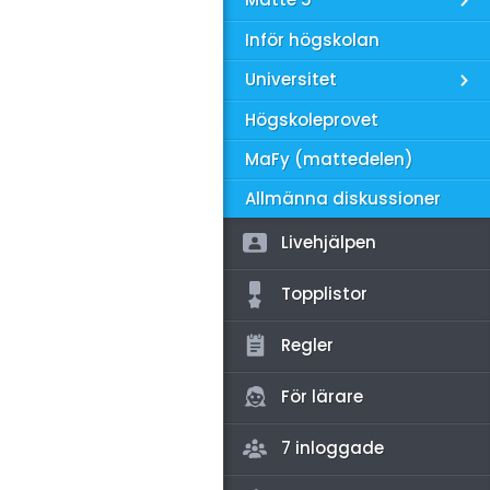
amhällsorientering
Inför högskolan
konomi
Universitet
ler ämnen
Högskoleprovet
riga diskussioner
MaFy (mattedelen)
Allmänna diskussioner
Livehjälpen
Topplistor
Regler
För lärare
7 inloggade