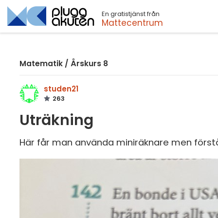
En gratistjänst från
Sök
Mattecentrum
Matematik
/
Årskurs 8
studen21
263
Uträkning
Här får man använda miniräknare men förstår 