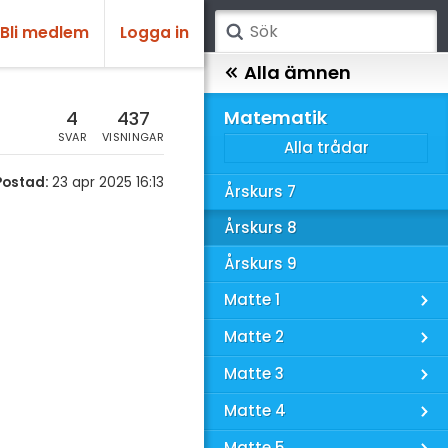
Bli medlem
Logga in
atematik
Alla ämnen
sik
Matematik
4
437
SVAR
VISNINGAR
Alla trådar
emi
Postad:
23 apr 2025 16:13
Årskurs 7
ologi
Årskurs 8
knik & Bygg
Årskurs 9
rogrammering
Matte 1
venska
Matte 2
ngelska
Matte 3
er språk
Matte 4
Matte 5