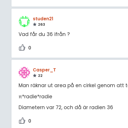
studen21
263
Vad får du 36 ifrån ?
0
Casper_T
22
Man räknar ut area på en cirkel genom att 
π*radie*radie
Diametern var 72, och då är radien 36
0