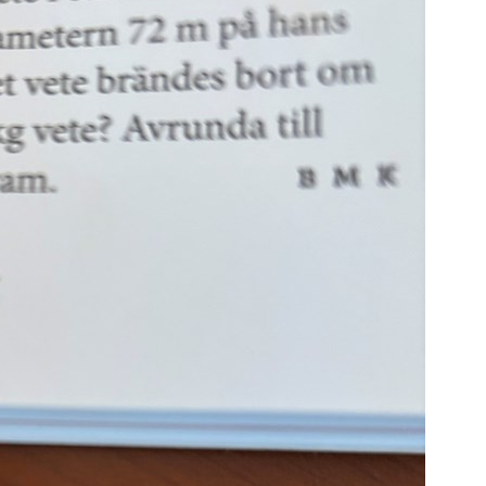
S
E
F
Öv