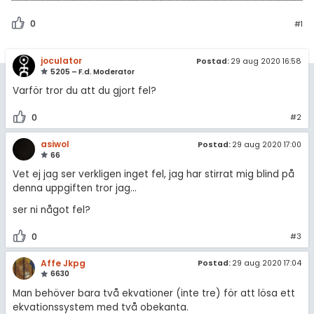
0
#1
joculator
Postad:
29 aug 2020 16:58
5205 – F.d. Moderator
Varför tror du att du gjort fel?
0
#2
asiwol
Postad:
29 aug 2020 17:00
66
Vet ej jag ser verkligen inget fel, jag har stirrat mig blind på
denna uppgiften tror jag...
ser ni något fel?
0
#3
Affe Jkpg
Postad:
29 aug 2020 17:04
6630
Man behöver bara två ekvationer (inte tre) för att lösa ett
ekvationssystem med två obekanta.