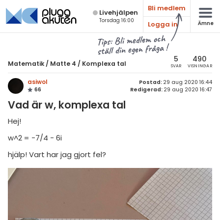
Bli medlem
Live­hjälpen
Torsdag 16:00
Logga in
Ämne
atematik
Alla ämnen
Tips: Bli medlem och
ställ din egen fråga !
Matematik
sik
atematik
5
490
Matematik
/
Matte 4
/
Komplexa tal
SVAR
VISNINGAR
Alla trådar
emi
Matte 4
asiwol
Postad:
29 aug 2020 16:44
66
Redigerad:
29 aug 2020 16:47
Alla trådar
skurs 7
ologi
Vad är w, komplexa tal
skurs 8
Bevismetoder
knik & Bygg
Hej!
skurs 9
Trigonometri
rogrammering
w^2 = -7/4 - 6i
tte 1
Derivata
hjälp! Vart har jag gjort fel?
venska
tte 2
Grafer och asymptoter
ngelska
tte 3
Integraler och
tillämpningar
er språk
tte 4
Komplexa tal
tte 5