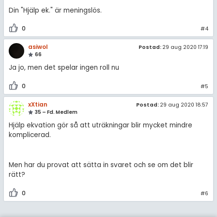
Din "Hjälp ek." är meningslös.
0
#4
asiwol
Postad:
29 aug 2020 17:19
66
Ja jo, men det spelar ingen roll nu
0
#5
xXtian
Postad:
29 aug 2020 18:57
35 – Fd. Medlem
Hjälp ekvation gör så att uträkningar blir mycket mindre
komplicerad.
Men har du provat att sätta in svaret och se om det blir
rätt?
0
#6