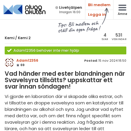
Bli medlem
Live­hjälpen
Imorgon 16:00
Logga in
Ämne
atematik
Alla ämnen
Tips: Bli medlem och
ställ din egen fråga !
sik
Kemi
4
531
Kemi
/
Kemi 2
SVAR
VISNINGAR
Alla trådar
emi
Adam12356 behöver inte mer hjälp
Grundskola
ologi
Adam12356
Postad:
15 nov 2024 18:50
69
Kemi 1
knik & Bygg
Vad händer med ester blandningen när
Kemi 2
Svavelsyra tillsätts? uppskattar ett
rogrammering
svar innan söndagen!
Universitet
venska
Vi gjorde en laboration där vi skapade olika estrar, och
Allmänna diskussioner
vi tillsatte en droppe svavelsyra som en katalysator till
ngelska
blandningen av alkohol och syra. Jag undrar vad syftet
Livehjälpen
med detta var, och om det finns något specifikt som
er språk
svavelsyran gör i denna reaktion. Jag frågade min
Topplistor
lärare, och han sa att svavelsyran leder till att