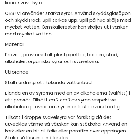
konc. svavelsyra.
OBS! Vi använder starka syror. Använd skyddsglasögon
och skyddsrock. Spill torkas upp. Spill på hud sköljs med
mycket vatten. Kemikalierester kan sköljas ut i vasken
med mycket vatten.
Material
Provrör, provrörsställ, plastpipetter, bägare, sked,
alkoholer, organiska syror och svavelsyra.
Utförande
Ställ i ordning ett kokande vattenbad.
Blanda en av syrorna med en av alkoholerna (valfritt) i
ett provrör. Tillsätt ca 2 cm3 av syran respektive
alkoholen i provrör, om syran är fast använd ca 1 g.
Tillsätt 1 droppe svavelsyra var försiktig då det
utvecklas värme så vätskan kan stötkoka. Använd en
kork eller en bit al-folie eller parafilm över öppningen.
Skaka så lösningen blandas.