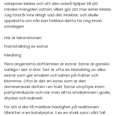
amhällsorientering
vätejoner bildas och att den också hjälper till att
Regler
minska mängden vatten, vilket gör att mer ester bildas.
konomi
Jag förstår inte riktigt vad det innebär, och skulle
För lärare
uppskatta om nån kan förklara detta för mig innan
ler ämnen
söndagen.
4 inloggade
riga diskussioner
Här är laborationen:
Om Pluggakuten
Framställning av estrar
Allmänna villkor
Inledning
Flera angenäma doftämnen är estrar. Estrar är ganska
Cookie-inställningar
vanliga i det vi äter. Det är ofta en blandning av olika
estrar som ger smaken och lukten på frukter och
blommor. Ofta är det en ester som är den
dominerande doften i en frukt. Estrar utnyttjas inom
parfymindustrin och när man vill ha smakämnen i godis,
drycker och bakverk.
För att vi ska få märkbar hastighet på reaktionen
tillsätter vi en katalysator, t.ex en stark syra i vårt fall