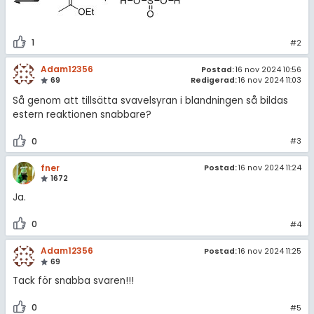
1
#2
Adam12356
Postad:
16 nov 2024 10:56
69
Redigerad:
16 nov 2024 11:03
Så genom att tillsätta svavelsyran i blandningen så bildas
estern reaktionen snabbare?
0
#3
fner
Postad:
16 nov 2024 11:24
1672
Ja.
0
#4
Adam12356
Postad:
16 nov 2024 11:25
69
Tack för snabba svaren!!!
0
#5