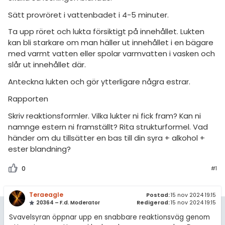
Sätt provröret i vattenbadet i 4-5 minuter.
Ta upp röret och lukta försiktigt på innehållet. Lukten
kan bli starkare om man häller ut innehållet i en bägare
med varmt vatten eller spolar varmvatten i vasken och
slår ut innehållet där.
Anteckna lukten och gör ytterligare några estrar.
Rapporten
Skriv reaktionsformler. Vilka lukter ni fick fram? Kan ni
namnge estern ni framställt? Rita strukturformel. Vad
händer om du tillsätter en bas till din syra + alkohol +
ester blandning?
0
#1
Teraeagle
Postad:
15 nov 2024 19:15
20364 – F.d. Moderator
Redigerad:
15 nov 2024 19:15
Svavelsyran öppnar upp en snabbare reaktionsväg genom