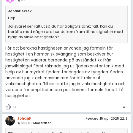
81
JohanF skrev:
Hej!
Ja, svaret ser rätt ut så du har troligtvis tänkt rätt. Kan du
berätta med några ord hur du kom fram till hastigheten med
hjälp av vinkelhastigheten?
För att beräkna hastigheten använde jag formeln för
hastighet i en harmonisk svängning som beskriver hur
hastigheten varierar beroende på avståndet xx från
jämviktsläget.Först räknade jag ut fjäderkonstanten k med
hjälp av hur mycket fjädern förlängdes av tyngden. Sedan
använde jag k och massan mm för att räkna ut
vinkelhastigheten. Till sist satte jag in vinkelhastigheten och
värdena för amplituden och positionen i formeln för att få
hastigheten.
0
#3
JohanF
Postad:
15 apr 2025 22:19
6598 – Moderator