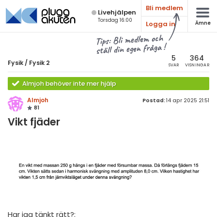
Bli medlem
Live­hjälpen
Torsdag 16:00
Logga in
Ämne
atematik
Alla ämnen
Tips: Bli medlem och
ställ din egen fråga !
sik
Fysik
5
364
Fysik
/
Fysik 2
SVAR
VISNINGAR
Alla trådar
emi
Almjoh behöver inte mer hjälp
Grundskola
ologi
Almjoh
Postad:
14 apr 2025 21:51
81
Fysik 1
knik & Bygg
Vikt fjäder
Fysik 2
rogrammering
Universitet
venska
MaFy (fysikdelen)
ngelska
Allmänna diskussioner
er språk
Livehjälpen
Har jag tänkt rätt?: