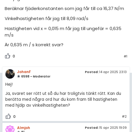
amhällsorientering
Topplistor
Beräknar fjäderkonstanten som jag får till ca 16,37 N/m
konomi
Regler
Vinkelhastigheten får jag till 8,09 rad/s
ler ämnen
Hastigheten vid x = 0,015 m får jag till ungefär = 0,635
För lärare
m/s
riga diskussioner
10 inloggade
Är 0,635 m / s korrekt svar?
0
#1
Om Pluggakuten
JohanF
Allmänna villkor
Postad:
14 apr 2025 23:13
6598 – Moderator
Hej!
Cookie-inställningar
Ja, svaret ser rätt ut så du har troligtvis tänkt rätt. Kan du
berätta med några ord hur du kom fram till hastigheten
med hjälp av vinkelhastigheten?
0
#2
Almjoh
Postad:
15 apr 2025 19:09