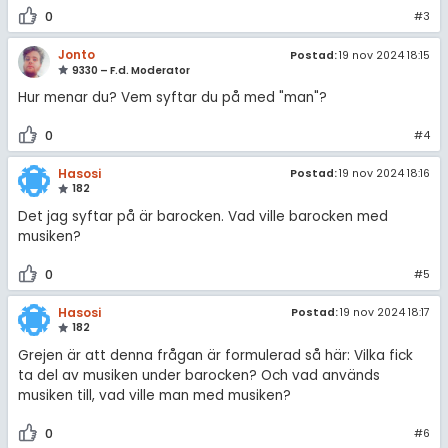
0
#3
Jonto
Postad:
19 nov 2024 18:15
9330 – F.d. Moderator
Hur menar du? Vem syftar du på med "man"?
0
#4
Hasosi
Postad:
19 nov 2024 18:16
182
Det jag syftar på är barocken. Vad ville barocken med
musiken?
0
#5
Hasosi
Postad:
19 nov 2024 18:17
182
Grejen är att denna frågan är formulerad så här: Vilka fick
ta del av musiken under barocken? Och vad används
musiken till, vad ville man med musiken?
0
#6