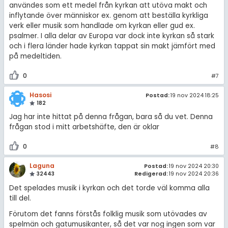
användes som ett medel från kyrkan att utöva makt och
inflytande över människor ex. genom att beställa kyrkliga
verk eller musik som handlade om kyrkan eller gud ex.
psalmer. I alla delar av Europa var dock inte kyrkan så stark
och i flera länder hade kyrkan tappat sin makt jämfört med
på medeltiden.
0
#7
Hasosi
Postad:
19 nov 2024 18:25
182
Jag har inte hittat på denna frågan, bara så du vet. Denna
frågan stod i mitt arbetshäfte, den är oklar
0
#8
Laguna
Postad:
19 nov 2024 20:30
32443
Redigerad:
19 nov 2024 20:36
Det spelades musik i kyrkan och det torde väl komma alla
till del.
Förutom det fanns förstås folklig musik som utövades av
spelmän och gatumusikanter, så det var nog ingen som var