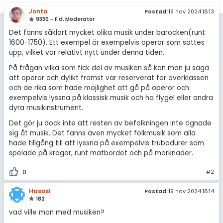
amhällsorientering
Jonto
Postad:
19 nov 2024 18:13
Regler
9330 – F.d. Moderator
konomi
Det fanns såklart mycket olika musik under barocken(runt
För lärare
ler ämnen
1600-1750). Ett exempel är exempelvis operor som sattes
upp, vilket var relativt nytt under denna tiden.
5 inloggade
riga diskussioner
På frågan vilka som fick del av musiken så kan man ju säga
att operor och dylikt främst var reserverat för överklassen
Om Pluggakuten
och de rika som hade möjlighet att gå på operor och
exempelvis lyssna på klassisk musik och ha flygel eller andra
Allmänna villkor
dyra musikinstrument.
Det gör ju dock inte att resten av befolkningen inte ägnade
Cookie-inställningar
sig åt musik. Det fanns även mycket folkmusik som alla
hade tillgång till att lyssna på exempelvis trubadurer som
spelade på krogar, runt matbordet och på marknader.
0
#2
Hasosi
Postad:
19 nov 2024 18:14
182
vad ville man med musiken?