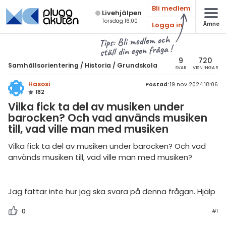
Bli medlem
Live­hjälpen
Torsdag 16:00
Logga in
Ämne
atematik
Alla ämnen
Tips: Bli medlem och
ställ din egen fråga !
Samhällsorientering
sik
amhällsorientering
9
720
Samhällsorientering
/
Historia
/
Grundskola
SVAR
VISNINGAR
Alla trådar
emi
Historia
Hasosi
Postad:
19 nov 2024 18:06
182
Alla trådar
mhällskunskap
ologi
Vilka fick ta del av musiken under
storia
barocken? Och vad används musiken
Grundskola
knik & Bygg
till, vad ville man med musiken
ligion
Gymnasium
rogrammering
Vilka fick ta del av musiken under barocken? Och vad
ografi
Universitet
används musiken till, vad ville man med musiken?
venska
losofi
Allmänna diskussioner
ngelska
Jag fattar inte hur jag ska svara på denna frågan. Hjälp
Livehjälpen
er språk
0
#1
Topplistor