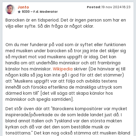
Jonto
Postad:
19 nov 2024 18:23
9330 – F.d. Moderator
Barocken är en tidsperiod. Det är ingen person som har en
vilja eller syfte. Så din fråga är något oklar.
Om du mer funderar på vad som är syftet eller funktionen
med musiken under barocken så tror jag inte det skiljer sig
så mycket mot vad musikens uppgift är idag. Det kan
handla om att underhålla människor och att frambringa
känslor hos människor.
Wikipedia
skriver (De hänvisar ej till
någon källa så jag kan inte gå i god för att det stämmer)
att "Musikens uppgift var att följa och avbilda textens
innehåll och försöka efterlikna de mänskliga uttryck som
därmed kom till" [det vill säga att skapa känslor hos
människor och spegla samtiden].
Det står även där att "Barockens kompositörer var mycket
inspirerade/påverkade av de som ledde landet just då. I
bland annat Italien och Tyskland var den största makten
kyrkan och då var det den som beställde musik av
tonsättarna." Det kan nog också stämma att musiken ibland