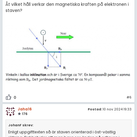
Åt vilket håll verkar den magnetiska kraften på elektronen i
staven?
0
#6
Jaha16
Postad:
10 nov 2024 19:33
176
JohanF skrev:
Enligt uppgifttexten så är staven orienterad i öst-västlig