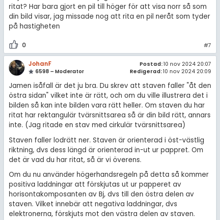
ritat? Har bara gjort en pil till höger för att visa norr så som
din bild visar, jag missade nog att rita en pil neråt som tyder
på hastigheten
0
#7
JohanF
Postad:
10 nov 2024 20:07
6598 – Moderator
Redigerad:
10 nov 2024 20:09
Jamen isåfall är det ju bra. Du skrev att staven faller "åt den
östra sidan" vilket inte är rätt, och om du ville illustrera det i
bilden så kan inte bilden vara rätt heller. Om staven du har
ritat har rektangulär tvärsnittsarea så är din bild rätt, annars
inte. (Jag ritade en stav med cirkulär tvärsnittsarea)
Staven faller lodrätt ner. Staven är orienterad i öst-västlig
riktning, dvs dess längd är orienterad in-ut ur pappret. Om
det är vad du har ritat, så är vi överens.
Om du nu använder högerhandsregeln på detta så kommer
positiva laddningar att förskjutas ut ur papperet av
horisontakomposanten av Bj, dvs till den östra delen av
staven. Vilket innebär att negativa laddningar, dvs
elektronerna, förskjuts mot den västra delen av staven.