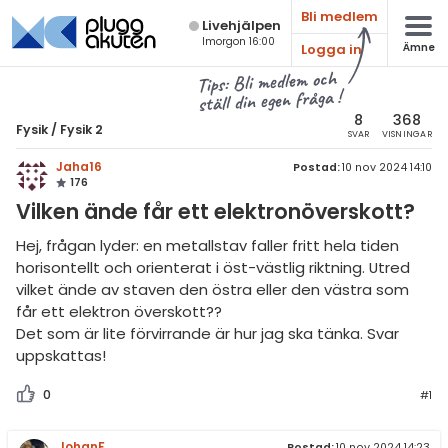
Bli medlem
Live­hjälpen
Imorgon 16:00
Logga in
Ämne
atematik
Alla ämnen
Tips: Bli medlem och
ställ din egen fråga !
sik
Fysik
8
368
Fysik
/
Fysik 2
SVAR
VISNINGAR
Alla trådar
emi
Jaha16
Postad:
10 nov 2024 14:10
176
Grundskola
ologi
Vilken ände får ett elektronöverskott?
Fysik 1
knik & Bygg
Hej, frågan lyder: en metallstav faller fritt hela tiden
Fysik 2
horisontellt och orienterat i öst-västlig riktning. Utred
rogrammering
vilket ände av staven den östra eller den västra som
Universitet
får ett elektron överskott??
venska
Det som är lite förvirrande är hur jag ska tänka. Svar
MaFy (fysikdelen)
uppskattas!
ngelska
Allmänna diskussioner
0
#1
er språk
Livehjälpen
JohanF
Postad:
10 nov 2024 14:23