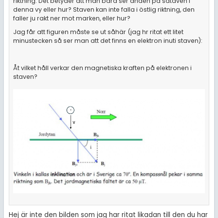
riktning. Det betyder att man bara ser änden på sdtaven i
denna vy eller hur? Staven kan inte falla i östlig riktning, den
faller ju rakt ner mot marken, eller hur?
Jag får att figuren måste se ut såhär (jag hr ritat ett litet
minustecken så ser man att det finns en elektron inuti staven):
Åt vilket håll verkar den magnetiska kraften på elektronen i
staven?
Hej är inte den bilden som jag har ritat likadan till den du har