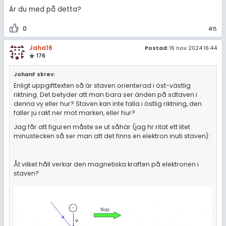
Är du med på detta?
0
#8
Jaha16
Postad:
16 nov 2024 16:44
176
JohanF skrev:
Enligt uppgifttexten så är staven orienterad i öst-västlig
riktning. Det betyder att man bara ser änden på sdtaven i
denna vy eller hur? Staven kan inte falla i östlig riktning, den
faller ju rakt ner mot marken, eller hur?
Jag får att figuren måste se ut såhär (jag hr ritat ett litet
minustecken så ser man att det finns en elektron inuti staven):
Åt vilket håll verkar den magnetiska kraften på elektronen i
staven?