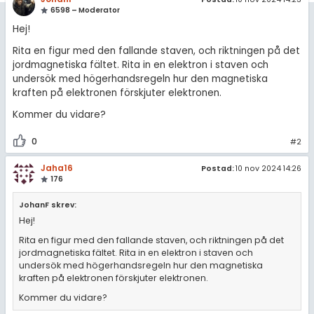
amhällsorientering
Topplistor
6598 – Moderator
konomi
Hej!
Regler
Rita en figur med den fallande staven, och riktningen på det
ler ämnen
jordmagnetiska fältet. Rita in en elektron i staven och
För lärare
undersök med högerhandsregeln hur den magnetiska
riga diskussioner
kraften på elektronen förskjuter elektronen.
10 inloggade
Kommer du vidare?
Om Pluggakuten
0
#2
Jaha16
Postad:
10 nov 2024 14:26
Allmänna villkor
176
Cookie-inställningar
JohanF skrev:
Hej!
Rita en figur med den fallande staven, och riktningen på det
jordmagnetiska fältet. Rita in en elektron i staven och
undersök med högerhandsregeln hur den magnetiska
kraften på elektronen förskjuter elektronen.
Kommer du vidare?