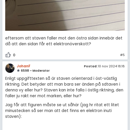
eftersom att staven faller mot den östra sidan innebär det
då att den sidan får ett elektronöverskott?
0
#5
JohanF
Postad:
10 nov 2024 18:18
6598 – Moderator
Enligt uppgifttexten så är staven orienterad i öst-västlig
riktning. Det betyder att man bara ser änden på sdtaven i
denna vy eller hur? Staven kan inte falla i östlig riktning, den
faller ju rakt ner mot marken, eller hur?
Jag får att figuren måste se ut såhär (jag hr ritat ett litet
minustecken så ser man att det finns en elektron inuti
staven):