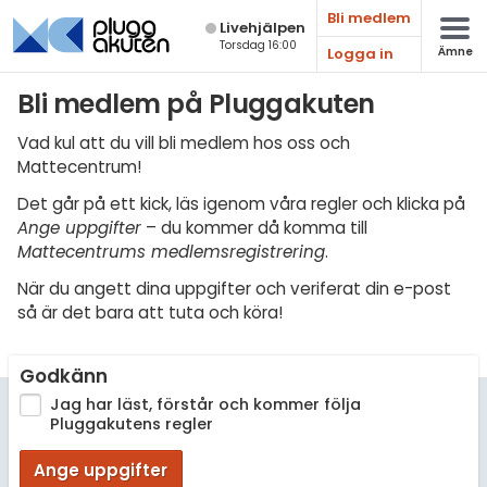
Bli medlem
Live­hjälpen
Torsdag 16:00
Logga in
Ämne
Matematik
Bli medlem på Pluggakuten
Fysik
Vad kul att du vill bli medlem hos oss och
Mattecentrum!
Kemi
Det går på ett kick, läs igenom våra regler och klicka på
Biologi
Ange uppgifter
– du kommer då komma till
Mattecentrums medlemsregistrering
.
Teknik & Bygg
När du angett dina uppgifter och veriferat din e-post
Programmering
så är det bara att tuta och köra!
Svenska
Godkänn
Engelska
Jag har läst, förstår och kommer följa
Pluggakutens regler
Fler språk
Ange uppgifter