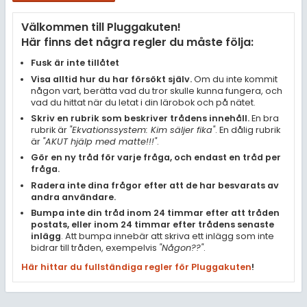
Samhällsorientering
Välkommen till Pluggakuten!
Ekonomi
Här finns det några regler du måste följa:
Fler ämnen
Fusk är inte tillåtet
Visa alltid hur du har försökt själv.
Om du inte kommit
Övriga diskussioner
någon vart, berätta vad du tror skulle kunna fungera, och
vad du hittat när du letat i din lärobok och på nätet.
Livehjälpen
Skriv en rubrik som beskriver trådens innehåll.
En bra
rubrik är
"Ekvationssystem: Kim säljer fika"
. En dålig rubrik
är
"AKUT hjälp med matte!!!"
.
Topplistor
Gör en ny tråd för varje fråga, och endast en tråd per
fråga.
Regler
Radera inte dina frågor efter att de har besvarats av
andra användare.
Bumpa inte din tråd inom 24 timmar efter att tråden
För lärare
postats, eller inom 24 timmar efter trådens senaste
inlägg
. Att bumpa innebär att skriva ett inlägg som inte
2 inloggade
bidrar till tråden, exempelvis
"Någon??"
.
Här hittar du fullständiga regler för Pluggakuten
!
Om Pluggakuten